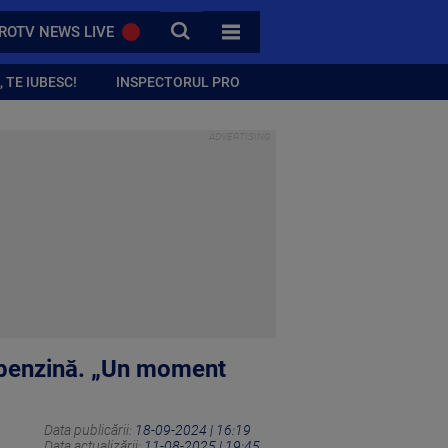
CAUTA
ROTV NEWS LIVE
TOATE CATEGORIILE
 TE IUBESC!
INSPECTORUL PRO
e benzină. „Un moment
Data publicării:
18-09-2024 | 16:19
Data actualizării:
11-08-2025 | 19:45