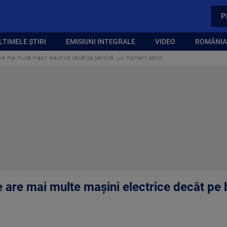
P
LTIMELE ȘTIRI
EMISIUNI INTEGRALE
VIDEO
ROMÂNIA,
re mai multe mașini electrice decât pe benzină. „Un moment istoric”
e are mai multe mașini electrice decât p