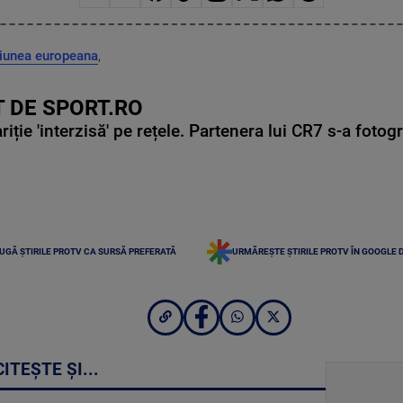
iunea europeana
,
 DE SPORT.RO
ie 'interzisă' pe rețele. Partenera lui CR7 s-a fotog
UGĂ ȘTIRILE PROTV CA SURSĂ PREFERATĂ
URMĂREȘTE ȘTIRILE PROTV ÎN GOOGLE 
CITEȘTE ȘI...