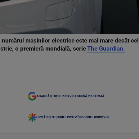
 numărul mașinilor electrice este mai mare decât cel
ustrie, o premieră mondială, scrie
The Guardian.
ADAUGĂ ȘTIRILE PROTV CA SURSĂ PREFERATĂ
URMĂREȘTE ȘTIRILE PROTV ÎN GOOGLE DISCOVER