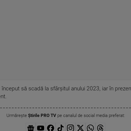
 început să scadă la sfârșitul anului 2023, iar în preze
nt.
Urmărește
Știrile PRO TV
pe canalul de social media preferat: