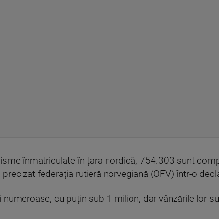
risme înmatriculate în țara nordică, 754.303 sunt comp
precizat federația rutieră norvegiană (OFV) într-o decla
numeroase, cu puțin sub 1 milion, dar vânzările lor su