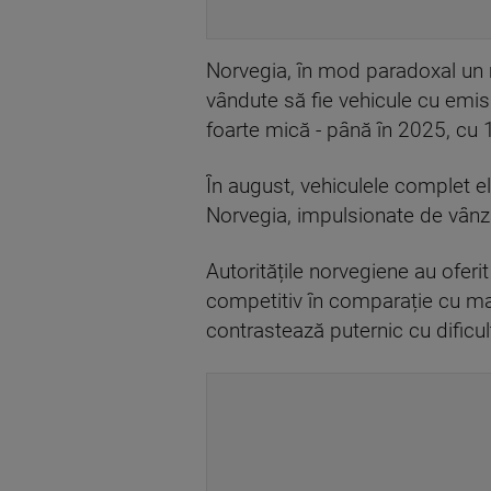
Norvegia, în mod paradoxal un m
vândute să fie vehicule cu emisi
foarte mică - până în 2025, cu 
În august, vehiculele complet e
Norvegia, impulsionate de vânz
Autoritățile norvegiene au oferi
competitiv în comparație cu mași
contrastează puternic cu dificultă