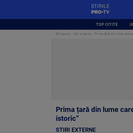
StirilePROTV
TOP CITITE
U
Stirileprotv
Stiri externe
Prima țară din lume care a
Prima țară din lume car
istoric”
STIRI EXTERNE