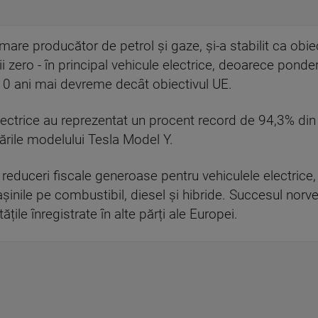
are producător de petrol și gaze, și-a stabilit ca obiec
i zero - în principal vehicule electrice, deoarece pond
10 ani mai devreme decât obiectivul UE.
lectrice au reprezentat un procent record de 94,3% din î
ările modelului Tesla Model Y.
t reduceri fiscale generoase pentru vehiculele electrice
nile pe combustibil, diesel și hibride. Succesul norveg
țile înregistrate în alte părți ale Europei.