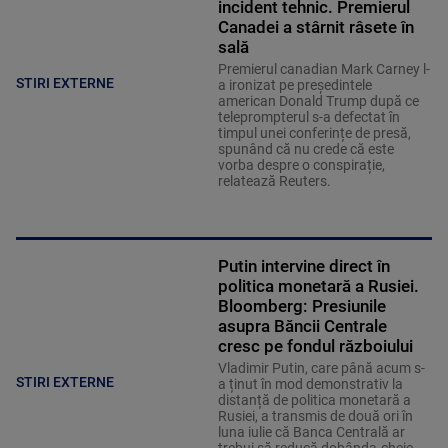
incident tehnic. Premierul
Canadei a stârnit râsete în
sală
Premierul canadian Mark Carney l-
STIRI EXTERNE
a ironizat pe președintele
american Donald Trump după ce
teleprompterul s-a defectat în
timpul unei conferințe de presă,
spunând că nu crede că este
vorba despre o conspirație,
relatează Reuters.
Putin intervine direct în
politica monetară a Rusiei.
Bloomberg: Presiunile
asupra Băncii Centrale
cresc pe fondul războiului
Vladimir Putin, care până acum s-
STIRI EXTERNE
a ținut în mod demonstrativ la
distanță de politica monetară a
Rusiei, a transmis de două ori în
luna iulie că Banca Centrală ar