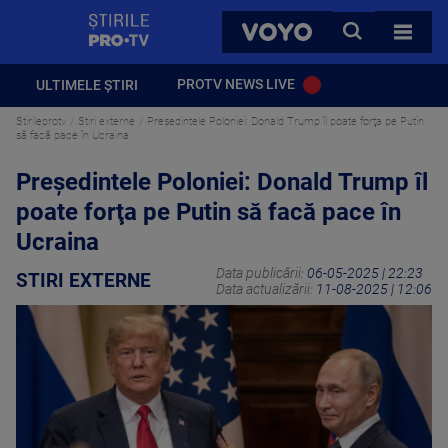
StirilePROTV
CAUTA
VOYO
TOATE 
PROTV NEWS LIVE
ULTIMELE ȘTIRI
Stirileprotv
Stiri externe
Preşedintele Poloniei: Donald Trump îl poate forţa pe Putin
să facă pace în Ucraina
Preşedintele Poloniei: Donald Trump îl
poate forţa pe Putin să facă pace în
Ucraina
Data publicării:
06-05-2025 | 22:23
STIRI EXTERNE
Data actualizării:
11-08-2025 | 12:06