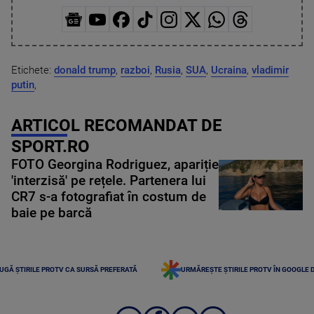
Etichete:
donald trump
,
razboi
,
Rusia
,
SUA
,
Ucraina
,
vladimir
putin
,
ARTICOL RECOMANDAT DE
SPORT.RO
FOTO Georgina Rodriguez, apariție
'interzisă' pe rețele. Partenera lui
CR7 s-a fotografiat în costum de
baie pe barcă
UGĂ ȘTIRILE PROTV CA SURSĂ PREFERATĂ
URMĂREȘTE ȘTIRILE PROTV ÎN GOOGLE 