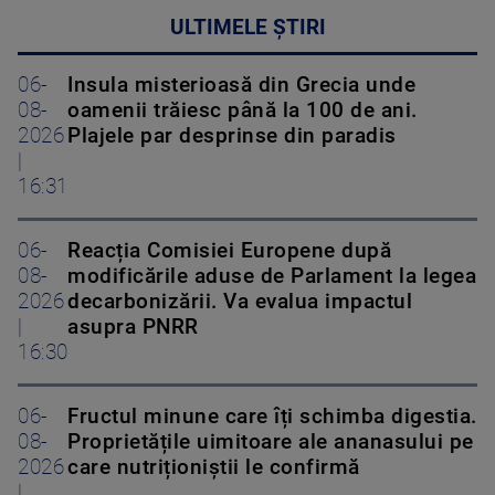
ULTIMELE ȘTIRI
06-
Insula misterioasă din Grecia unde
08-
oamenii trăiesc până la 100 de ani.
2026
Plajele par desprinse din paradis
|
16:31
06-
Reacția Comisiei Europene după
08-
modificările aduse de Parlament la legea
2026
decarbonizării. Va evalua impactul
|
asupra PNRR
16:30
06-
Fructul minune care îți schimba digestia.
08-
Proprietățile uimitoare ale ananasului pe
2026
care nutriționiștii le confirmă
|