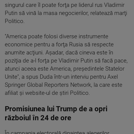
singurul care îl poate forţa pe liderul rus Vladimir
Putin să vină la masa negocierilor, relatează marţi
Politico.
''America poate folosi diverse instrumente
economice pentru a forţa Rusia să respecte
anumite acţiuni. Aşadar, dacă cineva este în
poziţia de a-l forţa pe Vladimir Putin să facă pace,
atunci aceea este America, preşedintele Statelor
Unite'', a spus Duda într-un interviu pentru Axel
Springer Global Reporters Network, la care este
afiliat şi website-ul de ştiri Politico.
Promisiunea lui Trump de a opri
războiul în 24 de ore
În campania electorală dinaintea alegerilor