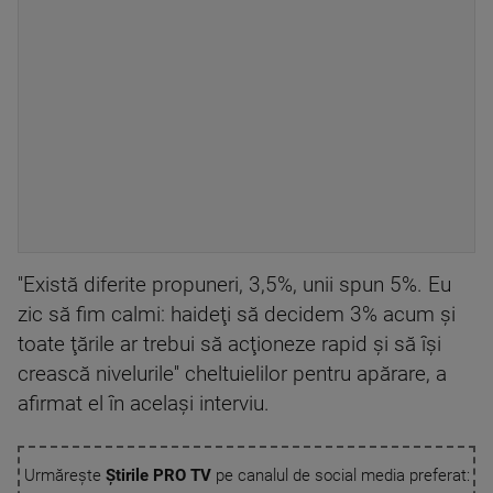
''Există diferite propuneri, 3,5%, unii spun 5%. Eu
zic să fim calmi: haideţi să decidem 3% acum şi
toate ţările ar trebui să acţioneze rapid şi să îşi
crească nivelurile'' cheltuielilor pentru apărare, a
afirmat el în acelaşi interviu.
Urmărește
Știrile PRO TV
pe canalul de social media preferat: