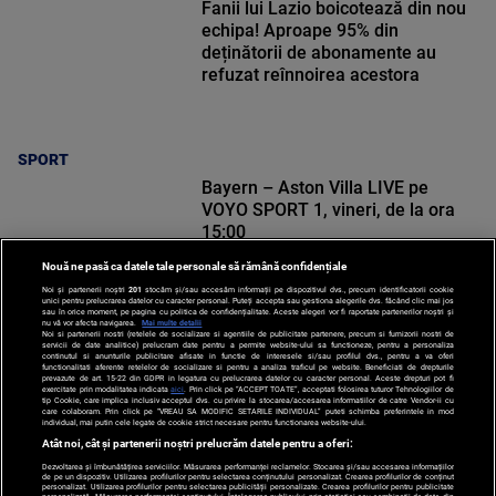
Fanii lui Lazio boicotează din nou
echipa! Aproape 95% din
deținătorii de abonamente au
refuzat reînnoirea acestora
SPORT
Bayern – Aston Villa LIVE pe
VOYO SPORT 1, vineri, de la ora
15:00
Nouă ne pasă ca datele tale personale să rămână confidențiale
Noi și partenerii noștri
201
stocăm și/sau accesăm informații pe dispozitivul dvs., precum identificatorii cookie
unici pentru prelucrarea datelor cu caracter personal. Puteți accepta sau gestiona alegerile dvs. făcând clic mai jos
sau în orice moment, pe pagina cu politica de confidențialitate. Aceste alegeri vor fi raportate partenerilor noștri și
nu vă vor afecta navigarea.
Mai multe detalii
Noi si partenerii nostri (retelele de socializare si agentiile de publicitate partenere, precum si furnizorii nostri de
SPORT
servicii de date analitice) prelucram date pentru a permite website-ului sa functioneze, pentru a personaliza
continutul si anunturile publicitare afisate in functie de interesele si/sau profilul dvs., pentru a va oferi
functionalitati aferente retelelor de socializare si pentru a analiza traficul pe website. Beneficiati de drepturile
prevazute de art. 15-22 din GDPR in legatura cu prelucrarea datelor cu caracter personal. Aceste drepturi pot fi
exercitate prin modalitatea indicata
aici
. Prin click pe “ACCEPT TOATE”, acceptati folosirea tuturor Tehnologiilor de
tip Cookie, care implica inclusiv acceptul dvs. cu privire la stocarea/accesarea informatiilor de catre Vendor-ii cu
care colaboram. Prin click pe “VREAU SA MODIFIC SETARILE INDIVIDUAL” puteti schimba preferintele in mod
individual, mai putin cele legate de cookie strict necesare pentru functionarea website-ului.
Atât noi, cât și partenerii noștri prelucrăm datele pentru a oferi:
Dezvoltarea și îmbunătățirea serviciilor. Măsurarea performanței reclamelor. Stocarea și/sau accesarea informațiilor
de pe un dispozitiv. Utilizarea profilurilor pentru selectarea conținutului personalizat. Crearea profilurilor de conținut
personalizat. Utilizarea profilurilor pentru selectarea publicității personalizate. Crearea profilurilor pentru publicitate