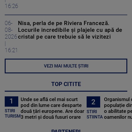
16:26
06-
Nisa, perla de pe Riviera Franceză.
08-
Locurile incredibile și plajele cu apă de
2026
cristal pe care trebuie să le vizitezi
|
16:21
VEZI MAI MULTE ȘTIRI
TOP CITITE
Unde se află cel mai scurt
Organismul 
1
2
pod din lume care desparte
populație di
STIRI
două țări europene. Are doar
o abilitate p
STIRI
TURISM
3 metri și două fusuri orare
oamenilor nu
STIINTA