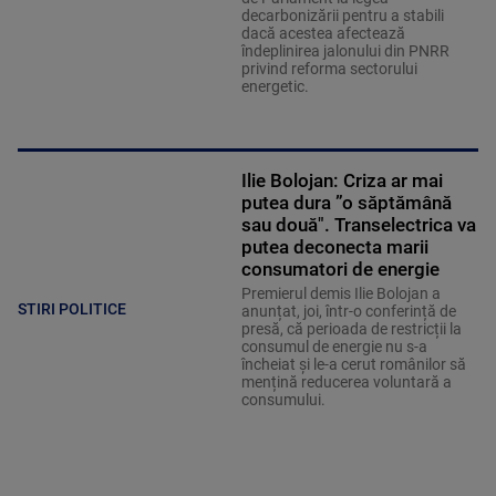
decarbonizării pentru a stabili
dacă acestea afectează
îndeplinirea jalonului din PNRR
privind reforma sectorului
energetic.
Ilie Bolojan: Criza ar mai
putea dura ”o săptămână
sau două". Transelectrica va
putea deconecta marii
consumatori de energie
Premierul demis Ilie Bolojan a
STIRI POLITICE
anunțat, joi, într-o conferință de
presă, că perioada de restricții la
consumul de energie nu s-a
încheiat și le-a cerut românilor să
mențină reducerea voluntară a
consumului.