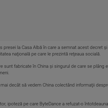
s presei la Casa Albă în care a semnat acest decret şi 
itatea naţională pe care le prezintă reţeaua socială.
e sunt fabricate în China şi singurul de care se plâng e
meni.
mai decât să vedem China colectând informaţii despre co
or, ipoteză pe care ByteDance a refuzat-o întotdeauna