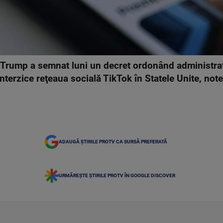
Trump a semnat luni un decret ordonând administraţ
 interzice reţeaua socială TikTok în Statele Unite, not
ADAUGĂ ȘTIRILE PROTV CA SURSĂ PREFERATĂ
URMĂREȘTE ȘTIRILE PROTV ÎN GOOGLE DISCOVER