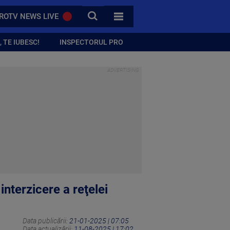
CAUTA
ROTV NEWS LIVE
TOATE CATEGORIILE
 TE IUBESC!
INSPECTORUL PRO
nterzicere a reţelei
Data publicării:
21-01-2025 | 07:05
Data actualizării:
11-08-2025 | 17:02