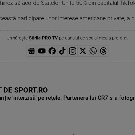
inez să acorde Statelor Unite 50% din capitalul TikTok 
ceastă participare unor interese americane private, a d
Urmărește
Știrile PRO TV
pe canalul de social media preferat:
 DE SPORT.RO
ie 'interzisă' pe rețele. Partenera lui CR7 s-a fotog