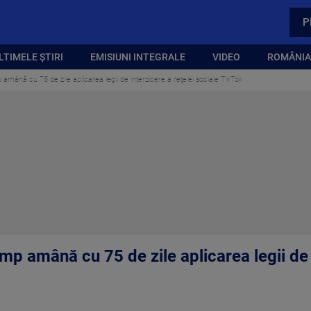
P
LTIMELE ȘTIRI
EMISIUNI INTEGRALE
VIDEO
ROMÂNIA,
mână cu 75 de zile aplicarea legii de interzicere a reţelei sociale TikTok
p amână cu 75 de zile aplicarea legii de i