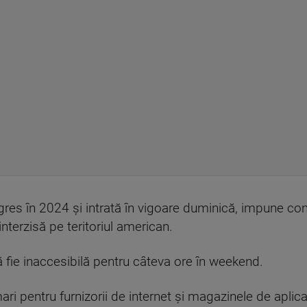
res în 2024 şi intrată în vigoare duminică, impune c
nterzisă pe teritoriul american.
ă fie inaccesibilă pentru câteva ore în weekend.
 pentru furnizorii de internet şi magazinele de aplicaţ