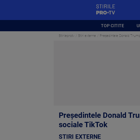
StirilePROTV
TOP CITITE
U
Stirileprotv
Stiri externe
Preşedintele Donald Trump a
Preşedintele Donald Trum
sociale TikTok
STIRI EXTERNE