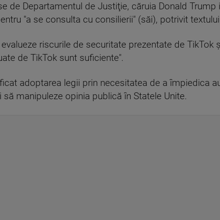
se de Departamentul de Justiţie, căruia Donald Trump i
tru "a se consulta cu consilierii" (săi), potrivit textului
valueze riscurile de securitate prezentate de TikTok şi
ate de TikTok sunt suficiente".
ficat adoptarea legii prin necesitatea de a împiedica a
ri să manipuleze opinia publică în Statele Unite.