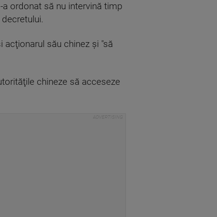
-a ordonat să nu intervină timp
 decretului.
 acţionarul său chinez şi "să
utorităţile chineze să acceseze