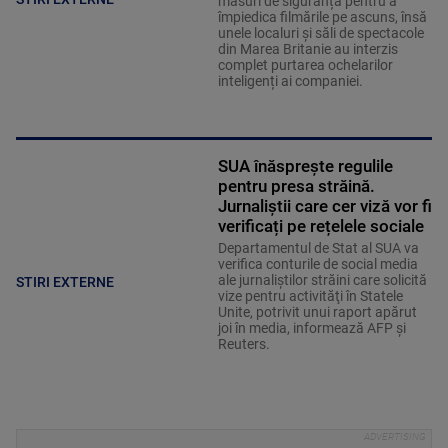
măsuri de siguranță pentru a
împiedica filmările pe ascuns, însă
unele localuri și săli de spectacole
din Marea Britanie au interzis
complet purtarea ochelarilor
inteligenți ai companiei.
SUA înăsprește regulile
pentru presa străină.
Jurnaliștii care cer viză vor fi
verificați pe rețelele sociale
Departamentul de Stat al SUA va
verifica conturile de social media
ale jurnaliştilor străini care solicită
STIRI EXTERNE
vize pentru activităţi în Statele
Unite, potrivit unui raport apărut
joi în media, informează AFP şi
Reuters.