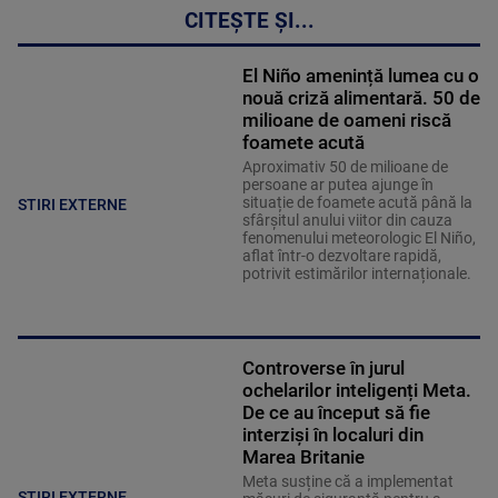
CITEȘTE ȘI...
El Niño amenință lumea cu o
nouă criză alimentară. 50 de
milioane de oameni riscă
foamete acută
Aproximativ 50 de milioane de
persoane ar putea ajunge în
situație de foamete acută până la
STIRI EXTERNE
sfârșitul anului viitor din cauza
fenomenului meteorologic El Niño,
aflat într-o dezvoltare rapidă,
potrivit estimărilor internaționale.
Controverse în jurul
ochelarilor inteligenți Meta.
De ce au început să fie
interziși în localuri din
Marea Britanie
Meta susține că a implementat
STIRI EXTERNE