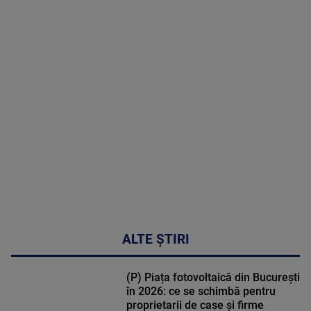
2026
MAI
MULTE
DETALII
47:43
ALTE ȘTIRI
(P) Piața fotovoltaică din București
în 2026: ce se schimbă pentru
proprietarii de case și firme