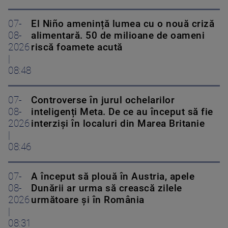
07-
El Niño amenință lumea cu o nouă criză
08-
alimentară. 50 de milioane de oameni
2026
riscă foamete acută
|
08:48
07-
Controverse în jurul ochelarilor
08-
inteligenți Meta. De ce au început să fie
2026
interziși în localuri din Marea Britanie
|
08:46
07-
A început să plouă în Austria, apele
08-
Dunării ar urma să crească zilele
2026
următoare și în România
|
08:31