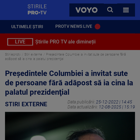
StirilePROTV
CAUTA
VOYO
TOATE 
PROTV NEWS LIVE
ULTIMELE ȘTIRI
LIVE
Știrile PRO TV ale dimineții
Stirileprotv
Stiri externe
Președintele Columbiei a invitat sute de persoane fără
adăpost să ia cina la palatul prezidenţial
Președintele Columbiei a invitat sute
de persoane fără adăpost să ia cina la
palatul prezidenţial
Data publicării:
25-12-2022 | 14:45
STIRI EXTERNE
Data actualizării:
12-08-2025 | 15:19