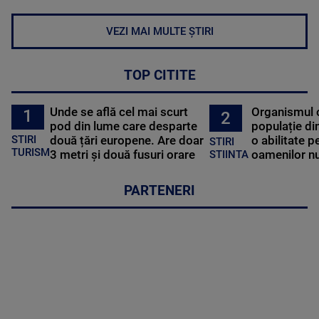
VEZI MAI MULTE ȘTIRI
TOP CITITE
Unde se află cel mai scurt
Organismul 
1
2
pod din lume care desparte
populație di
STIRI
două țări europene. Are doar
o abilitate p
STIRI
TURISM
3 metri și două fusuri orare
oamenilor nu
STIINTA
PARTENERI