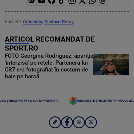
Etichete:
Columbia
,
Gustavo Petro
,
ARTICOL RECOMANDAT DE
SPORT.RO
FOTO Georgina Rodriguez, apariție
'interzisă' pe rețele. Partenera lui
CR7 s-a fotografiat în costum de
baie pe barcă
UGĂ ȘTIRILE PROTV CA SURSĂ PREFERATĂ
URMĂREȘTE ȘTIRILE PROTV ÎN GOOGLE 