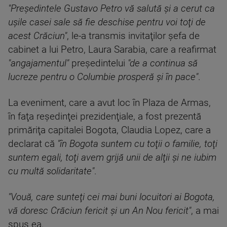
"Preşedintele Gustavo Petro vă salută şi a cerut ca
uşile casei sale să fie deschise pentru voi toţi de
acest Crăciun"
, le-a transmis invitaţilor şefa de
cabinet a lui Petro, Laura Sarabia, care a reafirmat
"angajamentul"
preşedintelui
"de a continua să
lucreze pentru o Columbie prosperă şi în pace"
.
La eveniment, care a avut loc în Plaza de Armas,
în faţa reşedinţei prezidenţiale, a fost prezentă
primăriţa capitalei Bogota, Claudia Lopez, care a
declarat că
"în Bogota suntem cu toţii o familie, toţi
suntem egali, toţi avem grijă unii de alţii şi ne iubim
cu multă solidaritate"
.
"Vouă, care sunteţi cei mai buni locuitori ai Bogota,
vă doresc Crăciun fericit şi un An Nou fericit"
, a mai
spus ea.