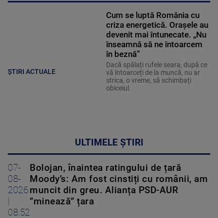
Cum se luptă România cu
criza energetică. Orașele au
devenit mai întunecate. „Nu
înseamnă să ne întoarcem
în beznă”
Dacă spălați rufele seara, după ce
ȘTIRI ACTUALE
vă întoarceți de la muncă, nu ar
strica, o vreme, să schimbați
obiceiul.
ULTIMELE ȘTIRI
07-
Bolojan, înaintea ratingului de țară
08-
Moody’s: Am fost cinstiți cu românii, am
2026
muncit din greu. Alianța PSD-AUR
|
”minează” țara
08:52