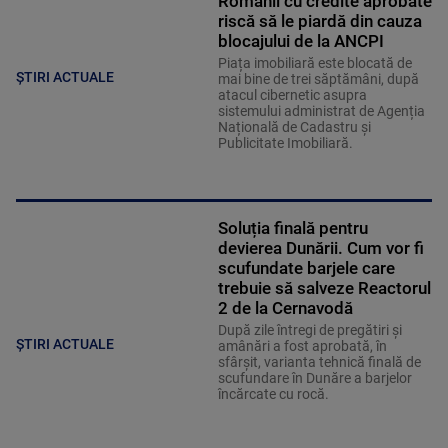
Românii cu credite aprobate
riscă să le piardă din cauza
blocajului de la ANCPI
Piața imobiliară este blocată de
ȘTIRI ACTUALE
mai bine de trei săptămâni, după
atacul cibernetic asupra
sistemului administrat de Agenția
Națională de Cadastru și
Publicitate Imobiliară.
Soluția finală pentru
devierea Dunării. Cum vor fi
scufundate barjele care
trebuie să salveze Reactorul
2 de la Cernavodă
După zile întregi de pregătiri și
ȘTIRI ACTUALE
amânări a fost aprobată, în
sfârșit, varianta tehnică finală de
scufundare în Dunăre a barjelor
încărcate cu rocă.