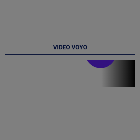
VIDEO VOYO
Stirile PRO TV
Stirile PRO
TV # 19.00 -
06 August