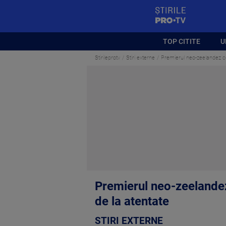
StirilePROTV
TOP CITITE
U
Stirileprotv
Stiri externe
Premierul neo-zeelandez cer
Premierul neo-zeelandez 
de la atentate
STIRI EXTERNE