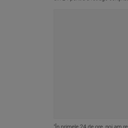
''În primele 24 de ore, noi am r