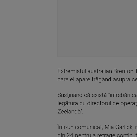
Extremistul australian Brenton T
care el apare trăgând asupra ce
Susţinând că există ''întrebări c
legătura cu directorul de opera
Zeelandă''.
Într-un comunicat, Mia Garlick,
din 24 pentru a retrage conţinutur