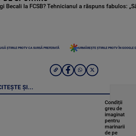
gi Becali la FCSB? Tehnicianul a răspuns fabulos: „S
UGĂ ȘTIRILE PROTV CA SURSĂ PREFERATĂ
URMĂREȘTE ȘTIRILE PROTV ÎN GOOGLE 
CITEȘTE ȘI...
Condiții
greu de
imaginat
pentru
marinarii
de pe