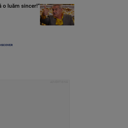
ă o luăm sincer!”
DISCOVER