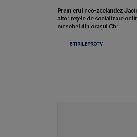
Premierul neo-zeelandez Jacind
altor reţele de socializare onli
moschei din oraşul Chr
STIRILEPROTV