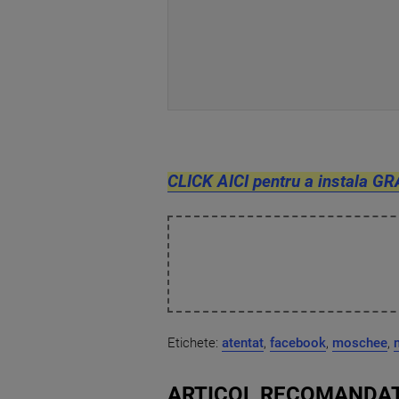
CLICK AICI pentru a instala GR
Etichete:
atentat
,
facebook
,
moschee
,
ARTICOL RECOMANDAT