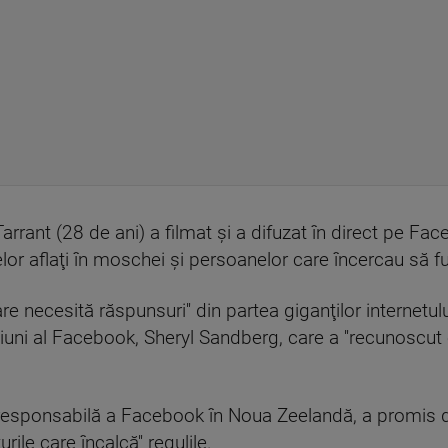
arrant (28 de ani) a filmat şi a difuzat în direct pe Fa
lor aflaţi în moschei şi persoanelor care încercau să f
are necesită răspunsuri'' din partea giganţilor internetul
ţiuni al Facebook, Sheryl Sandberg, care a ''recunoscut
 responsabilă a Facebook în Noua Zeelandă, a promis d
ile care încalcă'' regulile.