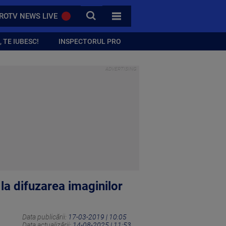
CAUTA
ROTV NEWS LIVE
TOATE CATEGORIILE
 TE IUBESC!
INSPECTORUL PRO
la difuzarea imaginilor
Data publicării:
17-03-2019 | 10:05
Data actualizării:
14-08-2025 | 11:53