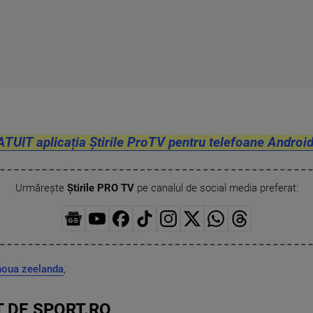
ATUIT aplicația Știrile ProTV pentru telefoane Android
Urmărește
Știrile PRO TV
pe canalul de social media preferat:
noua zeelanda
,
 DE SPORT.RO