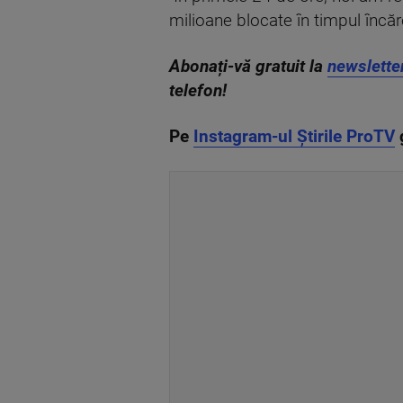
milioane blocate în timpul încărc
Abonați-vă gratuit la
newslette
telefon!
Pe
Instagram-ul Știrile ProTV
g