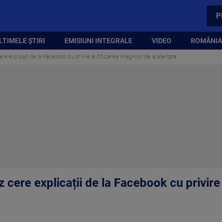
P
LTIMELE ȘTIRI
EMISIUNI INTEGRALE
VIDEO
ROMÂNIA,
e explicații de la Facebook cu privire la difuzarea imaginilor de la atentate
cere explicații de la Facebook cu privire 