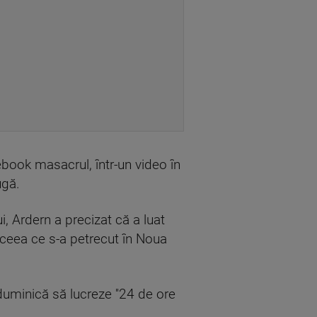
cebook masacrul, într-un video în
ugă.
ui, Ardern a precizat că a luat
 ceea ce s-a petrecut în Noua
uminică să lucreze ''24 de ore