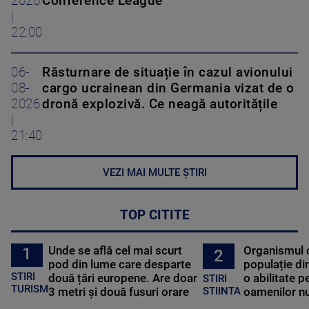
2026
Conference League
|
22:00
06-
Răsturnare de situație în cazul avionului
08-
cargo ucrainean din Germania vizat de o
2026
dronă explozivă. Ce neagă autoritățile
|
21:40
VEZI MAI MULTE ȘTIRI
TOP CITITE
Unde se află cel mai scurt
Organismul 
1
2
pod din lume care desparte
populație di
STIRI
două țări europene. Are doar
o abilitate p
STIRI
TURISM
3 metri și două fusuri orare
oamenilor nu
STIINTA