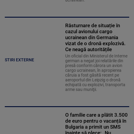
Răsturnare de situație în
cazul avionului cargo
ucrainean din Germania
vizat de o dronă explozivă.
Ce neagă autoritățile
Un oficial din Ministerul de Interne
STIRI EXTERNE
german a negat joi relatările din
presă conform cărora un avion
cargo ucrainean, în apropierea
căruia a fost găsită recent pe
aeroportul din Leipzig o dronă
echipată cu explozivi, transporta
arme sau muniţii.
O familie care a plătit 3.500
de euro pentru o vacanță în
Bulgaria a primit un SMS
înainte să plece: „Nu