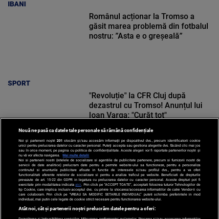
IBANI
Românul acționar la Tromso a
găsit marea problemă din fotbalul
nostru: ”Asta e o greșeală”
SPORT
"Revoluție" la CFR Cluj după
dezastrul cu Tromso! Anunțul lui
Ioan Varga: "Curăț tot"
Nouă ne pasă ca datele tale personale să rămână confidențiale
Noi și partenerii noștri
201
stocăm și/sau accesăm informații pe dispozitivul dvs., precum identificatorii cookie
unici pentru prelucrarea datelor cu caracter personal. Puteți accepta sau gestiona alegerile dvs. făcând clic mai jos
sau în orice moment, pe pagina cu politica de confidențialitate. Aceste alegeri vor fi raportate partenerilor noștri și
nu vă vor afecta navigarea.
Mai multe detalii
Noi si partenerii nostri (retelele de socializare si agentiile de publicitate partenere, precum si furnizorii nostri de
SPORT
servicii de date analitice) prelucram date pentru a permite website-ului sa functioneze, pentru a personaliza
continutul si anunturile publicitare afisate in functie de interesele si/sau profilul dvs., pentru a va oferi
functionalitati aferente retelelor de socializare si pentru a analiza traficul pe website. Beneficiati de drepturile
prevazute de art. 15-22 din GDPR in legatura cu prelucrarea datelor cu caracter personal. Aceste drepturi pot fi
exercitate prin modalitatea indicata
aici
. Prin click pe “ACCEPT TOATE”, acceptati folosirea tuturor Tehnologiilor de
tip Cookie, care implica inclusiv acceptul dvs. cu privire la stocarea/accesarea informatiilor de catre Vendor-ii cu
care colaboram. Prin click pe “VREAU SA MODIFIC SETARILE INDIVIDUAL” puteti schimba preferintele in mod
individual, mai putin cele legate de cookie strict necesare pentru functionarea website-ului.
Atât noi, cât și partenerii noștri prelucrăm datele pentru a oferi:
Dezvoltarea și îmbunătățirea serviciilor. Măsurarea performanței reclamelor. Stocarea și/sau accesarea informațiilor