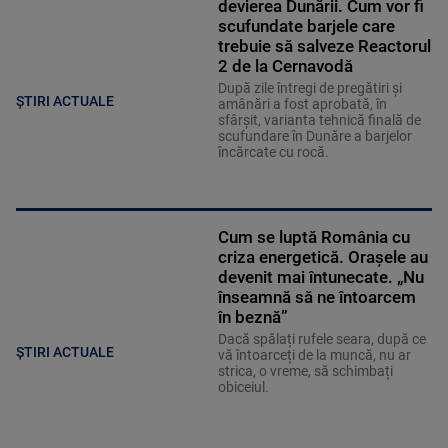
devierea Dunării. Cum vor fi
scufundate barjele care
trebuie să salveze Reactorul
2 de la Cernavodă
După zile întregi de pregătiri și
ȘTIRI ACTUALE
amânări a fost aprobată, în
sfârșit, varianta tehnică finală de
scufundare în Dunăre a barjelor
încărcate cu rocă.
Cum se luptă România cu
criza energetică. Orașele au
devenit mai întunecate. „Nu
înseamnă să ne întoarcem
în beznă”
Dacă spălați rufele seara, după ce
ȘTIRI ACTUALE
vă întoarceți de la muncă, nu ar
strica, o vreme, să schimbați
obiceiul.