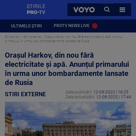
StirilePROTV
CAUTA
VOYO
TOATE 
PROTV NEWS LIVE
ULTIMELE ȘTIRI
Stirileprotv
Stiri externe
Oraşul Harkov, din nou fără electricitate şi apă. Anunțul
primarului în urma unor bombardamente lansate de Rusia
Oraşul Harkov, din nou fără
electricitate şi apă. Anunțul primarului
în urma unor bombardamente lansate
de Rusia
Data publicării:
12-09-2022 | 16:25
STIRI EXTERNE
Data actualizării:
12-08-2025 | 17:44