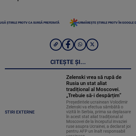
UGĂ ȘTIRILE PROTV CA SURSĂ PREFERATĂ
URMĂREȘTE ȘTIRILE PROTV ÎN GOOGLE 
CITEȘTE ȘI...
Zelenski vrea să rupă de
Rusia un stat aliat
tradițional al Moscovei.
„Trebuie să-i despărțim”
Președintele ucrainean Volodimir
Zelenski va efectua sâmbătă o
vizită în Serbia, prima sa deplasare
STIRI EXTERNE
în acest stat aliat tradițional al
Moscovei de la începutul invaziei
ruse asupra Ucrainei, a declarat joi
pentru AFP un înalt responsabil
ucrainean.