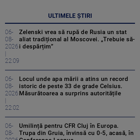
ULTIMELE ȘTIRI
06-
Zelenski vrea să rupă de Rusia un stat
08-
aliat tradițional al Moscovei. „Trebuie să-
2026
i despărțim”
|
22:09
06-
Locul unde apa mării a atins un record
08-
istoric de peste 33 de grade Celsius.
2026
Măsurătoarea a surprins autoritățile
|
22:02
06-
Umilință pentru CFR Cluj în Europa.
08-
Trupa din Gruia, învinsă cu 0-5, acasă, în