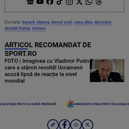
Etichete:
barack obama
,
biroul oval
,
casa alba
,
decorare
,
donald trump
,
mutare
,
ARTICOL RECOMANDAT DE
SPORT.RO
FOTO | Imaginea cu Vladimir Putin
care a stârnit revoltă! Ucrainenii
acuză lipsă de reacție la nivel
mondial
UGĂ ȘTIRILE PROTV CA SURSĂ PREFERATĂ
URMĂREȘTE ȘTIRILE PROTV ÎN GOOGLE 