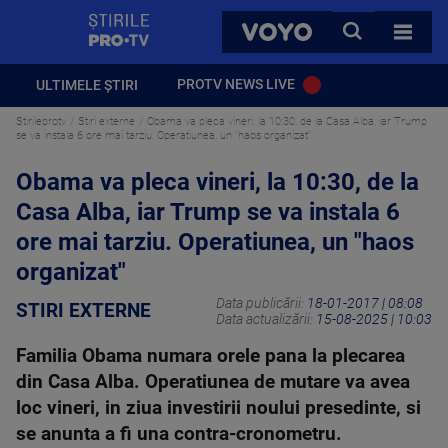
StirilePROTV
CAUTA
VOYO
TOATE 
PROTV NEWS LIVE
ULTIMELE ȘTIRI
Stirileprotv
Stiri externe
Obama va pleca vineri, la 10:30, de la Casa Alba, iar Trump
se va instala 6 ore mai tarziu. Operatiunea, un "haos organizat"
Obama va pleca vineri, la 10:30, de la
Casa Alba, iar Trump se va instala 6
ore mai tarziu. Operatiunea, un "haos
organizat"
Data publicării:
18-01-2017 | 08:08
STIRI EXTERNE
Data actualizării:
15-08-2025 | 10:03
Familia Obama numara orele pana la plecarea
din Casa Alba. Operatiunea de mutare va avea
loc vineri, in ziua investirii noului presedinte, si
se anunta a fi una contra-cronometru.