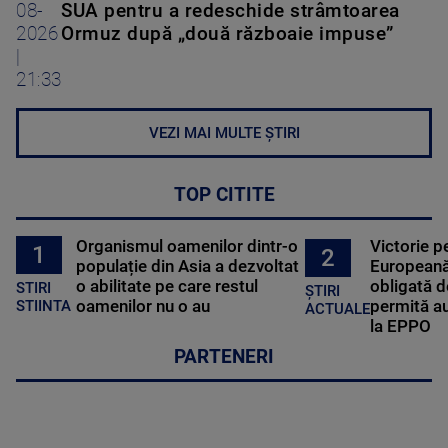
08-
SUA pentru a redeschide strâmtoarea
2026
Ormuz după „două războaie impuse”
|
21:33
VEZI MAI MULTE ȘTIRI
TOP CITITE
Organismul oamenilor dintr-o
Victorie p
1
2
populație din Asia a dezvoltat
Europeană
o abilitate pe care restul
obligată d
STIRI
ȘTIRI
oamenilor nu o au
permită au
STIINTA
ACTUALE
la EPPO
PARTENERI