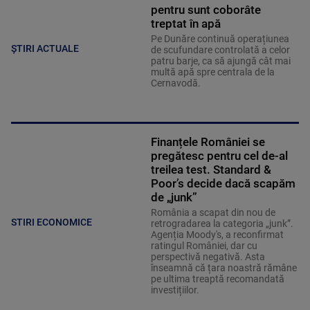
pentru sunt coborâte
treptat în apă
Pe Dunăre continuă operațiunea
ȘTIRI ACTUALE
de scufundare controlată a celor
patru barje, ca să ajungă cât mai
multă apă spre centrala de la
Cernavodă.
Finanțele României se
pregătesc pentru cel de-al
treilea test. Standard &
Poor’s decide dacă scapăm
de „junk”
România a scapat din nou de
STIRI ECONOMICE
retrogradarea la categoria „junk”.
Agenția Moody's, a reconfirmat
ratingul României, dar cu
perspectivă negativă. Asta
înseamnă că țara noastră rămâne
pe ultima treaptă recomandată
investițiilor.