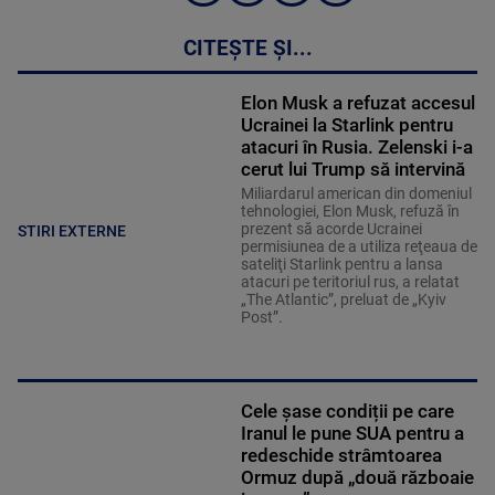
CITEȘTE ȘI...
Elon Musk a refuzat accesul
Ucrainei la Starlink pentru
atacuri în Rusia. Zelenski i-a
cerut lui Trump să intervină
Miliardarul american din domeniul
tehnologiei, Elon Musk, refuză în
prezent să acorde Ucrainei
STIRI EXTERNE
permisiunea de a utiliza reţeaua de
sateliţi Starlink pentru a lansa
atacuri pe teritoriul rus, a relatat
„The Atlantic”, preluat de „Kyiv
Post”.
Cele șase condiții pe care
Iranul le pune SUA pentru a
redeschide strâmtoarea
Ormuz după „două războaie