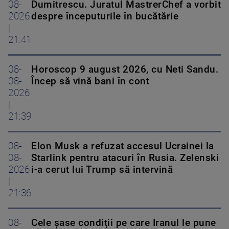
08-
Dumitrescu. Juratul MastrerChef a vorbit
2026
despre începuturile în bucătărie
|
21:41
08-
Horoscop 9 august 2026, cu Neti Sandu.
08-
Încep să vină bani în cont
2026
|
21:39
08-
Elon Musk a refuzat accesul Ucrainei la
08-
Starlink pentru atacuri în Rusia. Zelenski
2026
i-a cerut lui Trump să intervină
|
21:36
08-
Cele șase condiții pe care Iranul le pune