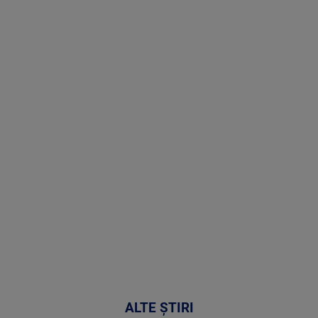
Stirile PRO
TV # 19.00 -
8 August
2026
MAI
MULTE
DETALII
30:33
ALTE ȘTIRI