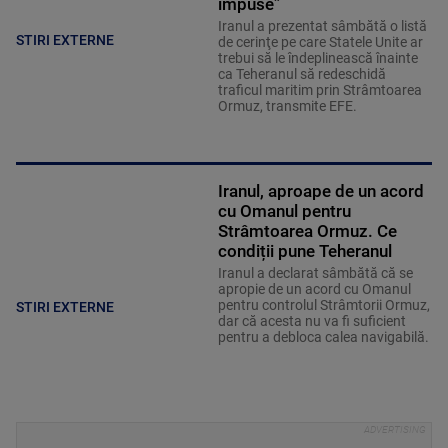
impuse”
Iranul a prezentat sâmbătă o listă
STIRI EXTERNE
de cerinţe pe care Statele Unite ar
trebui să le îndeplinească înainte
ca Teheranul să redeschidă
traficul maritim prin Strâmtoarea
Ormuz, transmite EFE.
Iranul, aproape de un acord
cu Omanul pentru
Strâmtoarea Ormuz. Ce
condiții pune Teheranul
Iranul a declarat sâmbătă că se
apropie de un acord cu Omanul
pentru controlul Strâmtorii Ormuz,
STIRI EXTERNE
dar că acesta nu va fi suficient
pentru a debloca calea navigabilă.