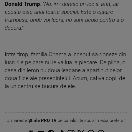
Donald Trump
:
"Nu, imi doresc un loc si atat, iar
acesta este unul foarte special. Este o cladire
frumoasa, unde voi lucra, nu sunt acolo pentru a o
decora."
Intre timp, familia Obama a inceput sa doneze din
lucrurile pe care nu le va lua la plecare. De pilda, o
casa din lemn cu doua leagane a apartinut celor
doua fiice ale presedintelui. Acum, cativa copii de
la un centru se bucura de ele.
Urmărește
Știrile PRO TV
pe canalul de social media preferat: