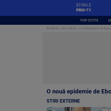
StirilePROTV
TOP CITITE
U
Stirileprotv
Stiri externe
O nouă epidemie de Ebola,
O nouă epidemie de Ebo
STIRI EXTERNE