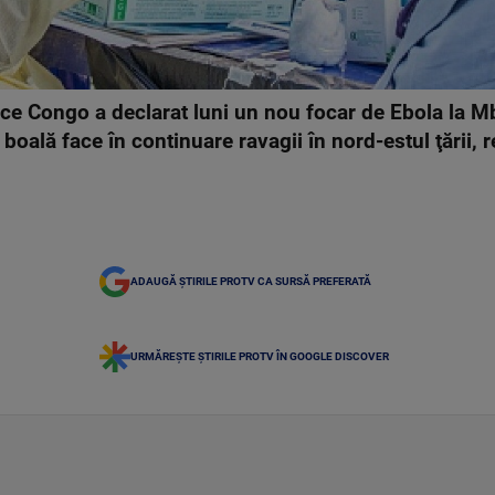
e Congo a declarat luni un nou focar de Ebola la Mba
oală face în continuare ravagii în nord-estul ţării, r
ADAUGĂ ȘTIRILE PROTV CA SURSĂ PREFERATĂ
URMĂREȘTE ȘTIRILE PROTV ÎN GOOGLE DISCOVER