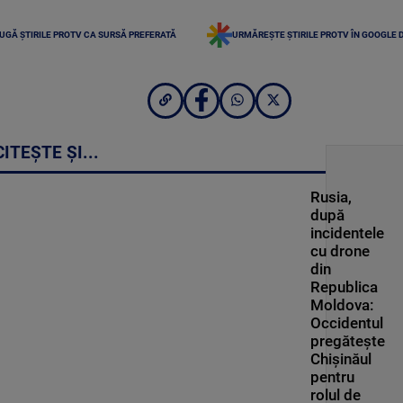
UGĂ ȘTIRILE PROTV CA SURSĂ PREFERATĂ
URMĂREȘTE ȘTIRILE PROTV ÎN GOOGLE 
CITEȘTE ȘI...
Rusia,
după
incidentele
cu drone
din
Republica
Moldova:
Occidentul
pregătește
Chișinăul
pentru
rolul de