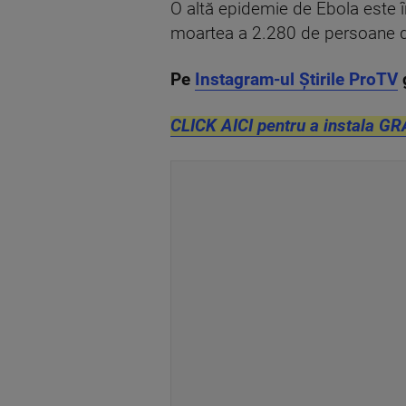
O altă epidemie de Ebola este în
moartea a 2.280 de persoane d
Pe
Instagram-ul Știrile ProTV
CLICK AICI pentru a instala GR