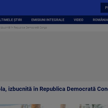
P
LTIMELE ȘTIRI
EMISIUNI INTEGRALE
VIDEO
ROMÂNIA,
 izbucnită în Republica Democrată Congo
la, izbucnită în Republica Democrată Co