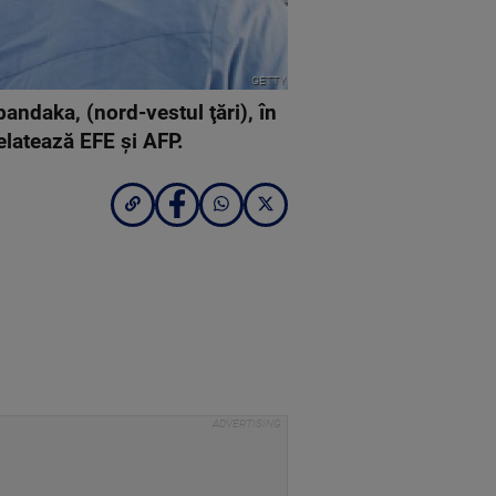
GETTY
ndaka, (nord-vestul ţări), în
elatează EFE şi AFP.