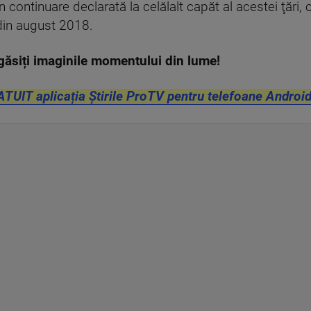
 continuare declarată la celălalt capăt al acestei ţări,
in august 2018.
găsiți imaginile momentului din lume!
ATUIT aplicația Știrile ProTV pentru telefoane Android