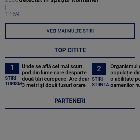
|
14:59
VEZI MAI MULTE ȘTIRI
TOP CITITE
Unde se află cel mai scurt
Organismul 
1
2
pod din lume care desparte
populație di
STIRI
două țări europene. Are doar
o abilitate p
STIRI
TURISM
3 metri și două fusuri orare
oamenilor nu
STIINTA
PARTENERI