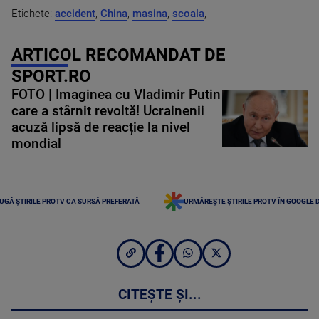
Etichete:
accident
,
China
,
masina
,
scoala
,
ARTICOL RECOMANDAT DE
SPORT.RO
FOTO | Imaginea cu Vladimir Putin
care a stârnit revoltă! Ucrainenii
acuză lipsă de reacție la nivel
mondial
UGĂ ȘTIRILE PROTV CA SURSĂ PREFERATĂ
URMĂREȘTE ȘTIRILE PROTV ÎN GOOGLE 
CITEȘTE ȘI...