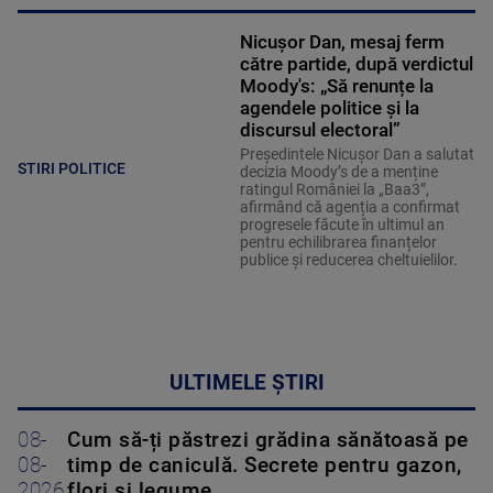
Nicușor Dan, mesaj ferm
către partide, după verdictul
Moody's: „Să renunțe la
agendele politice şi la
discursul electoral”
Președintele Nicușor Dan a salutat
STIRI POLITICE
decizia Moody’s de a menține
ratingul României la „Baa3”,
afirmând că agenția a confirmat
progresele făcute în ultimul an
pentru echilibrarea finanțelor
publice și reducerea cheltuielilor.
ULTIMELE ȘTIRI
08-
Cum să-ți păstrezi grădina sănătoasă pe
08-
timp de caniculă. Secrete pentru gazon,
2026
flori și legume