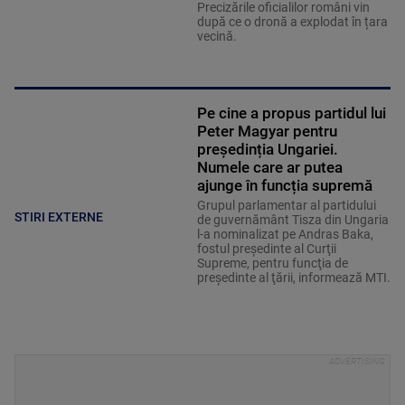
Precizările oficialilor români vin
după ce o dronă a explodat în țara
vecină.
Pe cine a propus partidul lui
Peter Magyar pentru
președinția Ungariei.
Numele care ar putea
ajunge în funcția supremă
Grupul parlamentar al partidului
STIRI EXTERNE
de guvernământ Tisza din Ungaria
l-a nominalizat pe Andras Baka,
fostul preşedinte al Curţii
Supreme, pentru funcţia de
preşedinte al ţării, informează MTI.