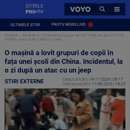
StirilePROTV
CAUTA
VOYO
TOATE 
PROTV NEWS LIVE
ULTIMELE ȘTIRI
Stirileprotv
Stiri externe
O mașină a lovit grupuri de copii în fața unei școli din China.
Incidentul, la o zi după un atac cu un jeep
O mașină a lovit grupuri de copii în
fața unei școli din China. Incidentul, la
o zi după un atac cu un jeep
Data publicării:
19-11-2024 | 08:17
STIRI EXTERNE
Data actualizării:
11-08-2025 | 18:23