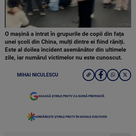
TWITTER
O mașină a intrat în grupurile de copii din fața
unei școli din China, mulți dintre ei fiind răniți.
Este al doilea incident asemănător din ultimele
zile, iar numărul victimelor nu este cunoscut.
MIHAI NICULESCU
ADAUGĂ ȘTIRILE PROTV CA SURSĂ PREFERATĂ
URMĂREȘTE ȘTIRILE PROTV ÎN GOOGLE DISCOVER