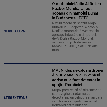
O motocicletă din Al Doilea
Război Mondial a fost
scoasă din nămolul Dunării,
în Budapesta | FOTO
Nivelul record de scăzut al apei
Dunării, la Budapesta, a scos la
iveală o motocicletă Wehrmacht
STIRI EXTERNE
aproape intactă din timpul celui
de-Al Doilea Război Mondial,
ascunsă timp de decenii în
nămolul fluviului, alături de alte
muniții.
MApN, după explozia dronei
din Bulgaria: Niciun vehicul
aerian nu a fost detectat în
spațiul României
MApN precizează că sistemele de
supraveghere radar nu au
detectat niciun vehicul aerian care
STIRI EXTERNE
să fi traversat spațiul aerian al
României către Bulgaria.