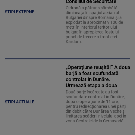
Consiliul de Securitate
O dronă a pătruns sâmbătă
STIRI EXTERNE
dimineața în spațiul aerian al
Bulgariei dinspre România și a
explodat la aproximativ 100 de
metri în interiorul teritoriului
bulgar, în apropierea fostului
punct de trecere a frontierei
Kardam.
„Operațiune reușită!” A doua
barjă a fost scufundată
controlat în Dunăre.
Urmează etapa a doua
Două barje încărcate au fost
scufundate controlat în Dunăre,
după o operațiune de 11 ore,
ȘTIRI ACTUALE
pentru redirecționarea unei părți
din debit către Dunărea Veche și
limitarea scăderii nivelului apei în
zona Centralei de la Cernavodă.