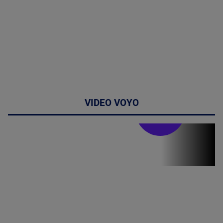
VIDEO VOYO
Stirile PRO TV
Stirile PRO