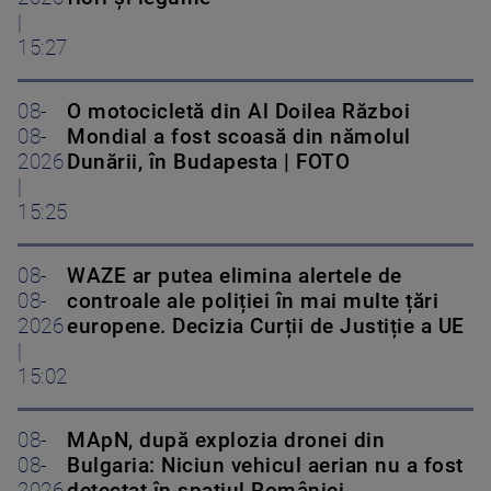
|
15:27
08-
O motocicletă din Al Doilea Război
08-
Mondial a fost scoasă din nămolul
2026
Dunării, în Budapesta | FOTO
|
15:25
08-
WAZE ar putea elimina alertele de
08-
controale ale poliției în mai multe țări
2026
europene. Decizia Curții de Justiție a UE
|
15:02
08-
MApN, după explozia dronei din
08-
Bulgaria: Niciun vehicul aerian nu a fost
2026
detectat în spațiul României