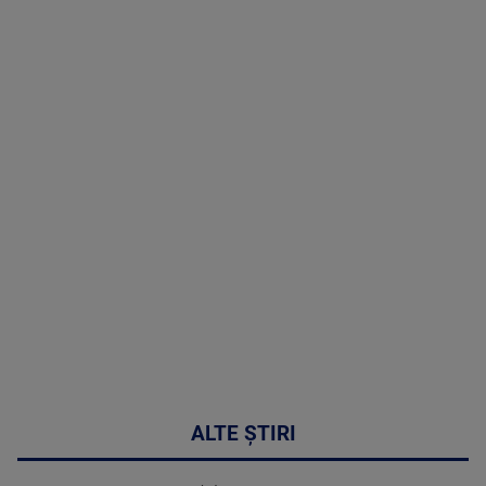
TV # 07.00 -
08 August
2026
MAI
MULTE
DETALII
02:32:45
ALTE ȘTIRI