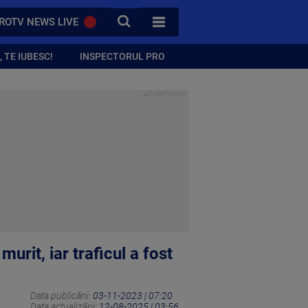
CAUTA
ROTV NEWS LIVE
TOATE CATEGORIILE
 TE IUBESC!
INSPECTORUL PRO
urit, iar traficul a fost
Data publicării:
03-11-2023 | 07:20
Data actualizării:
12-08-2025 | 03:56