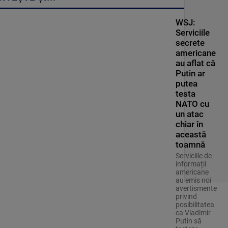
WSJ:
Serviciile
secrete
americane
au aflat că
Putin ar
putea
testa
NATO cu
un atac
chiar în
această
toamnă
Serviciile de
informații
americane
au emis noi
avertismente
privind
posibilitatea
ca Vladimir
Putin să