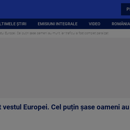
P
LTIMELE ȘTIRI
EMISIUNI INTEGRALE
VIDEO
ROMÂNIA,
estul Europei. Cel puțin șase oameni au murit, iar traficul a fost complet paralizat
t vestul Europei. Cel puțin șase oameni au m