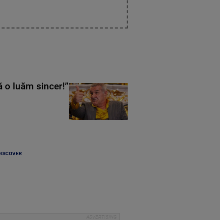
ă o luăm sincer!”
DISCOVER