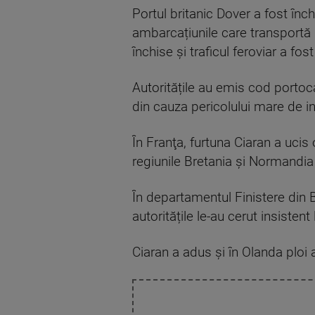
Portul britanic Dover a fost închi
ambarcațiunile care transportă m
închise și traficul feroviar a fo
Autoritățile au emis cod portoca
din cauza pericolului mare de in
În Franţa, furtuna Ciaran a ucis 
regiunile Bretania şi Normandia
În departamentul Finistere din B
autoritățile le-au cerut insisten
Ciaran a adus și în Olanda ploi 