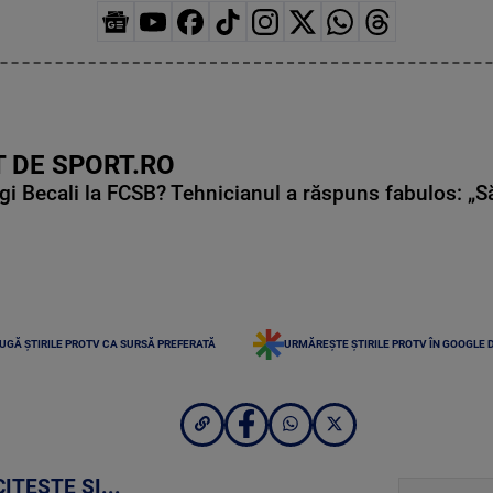
 DE SPORT.RO
gi Becali la FCSB? Tehnicianul a răspuns fabulos: „S
UGĂ ȘTIRILE PROTV CA SURSĂ PREFERATĂ
URMĂREȘTE ȘTIRILE PROTV ÎN GOOGLE 
CITEȘTE ȘI...