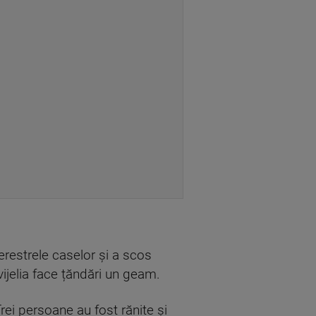
ferestrele caselor și a scos
ijelia face țăndări un geam.
Trei persoane au fost rănite și