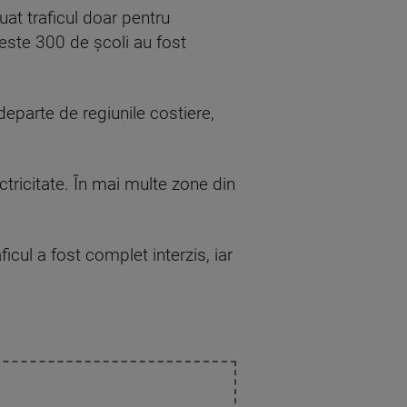
luat traficul doar pentru
Peste 300 de şcoli au fost
departe de regiunile costiere,
ctricitate. În mai multe zone din
icul a fost complet interzis, iar