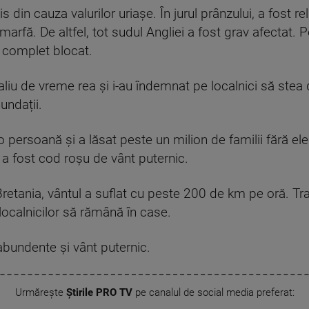
s din cauza valurilor uriașe. În jurul prânzului, a fost re
arfă. De altfel, tot sudul Angliei a fost grav afectat. 
st complet blocat.
liu de vreme rea și i-au îndemnat pe localnici să stea 
undații.
o persoană şi a lăsat peste un milion de familii fără ele
 a fost cod roşu de vânt puternic.
retania, vântul a suflat cu peste 200 de km pe oră. Traf
t localnicilor să rămână în case.
abundente și vânt puternic.
Urmărește
Știrile PRO TV
pe canalul de social media preferat: