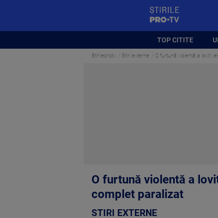
StirilePROTV
TOP CITITE
U
Stirileprotv
Stiri externe
O furtună violentă a lovit v
O furtună violentă a lovi
complet paralizat
STIRI EXTERNE