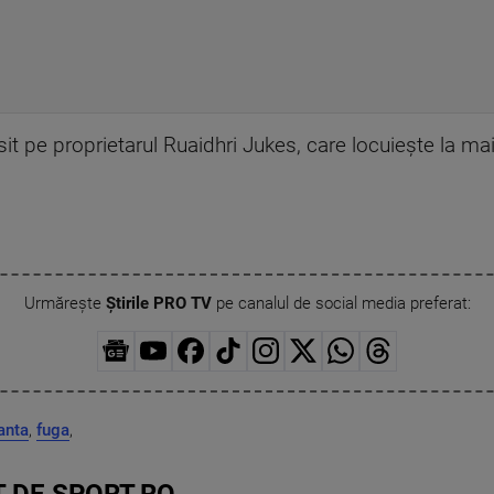
ăsit pe proprietarul Ruaidhri Jukes, care locuiește la ma
Urmărește
Știrile PRO TV
pe canalul de social media preferat:
anta
,
fuga
,