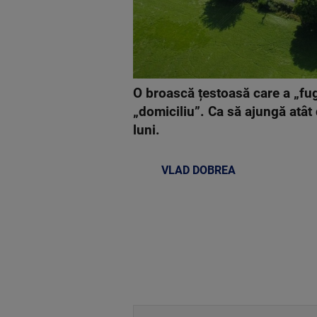
O broască țestoasă care a „fug
„domiciliu”. Ca să ajungă atât
luni.
VLAD DOBREA