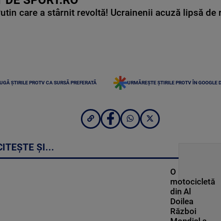
 DE SPORT.RO
in care a stârnit revoltă! Ucrainenii acuză lipsă de r
UGĂ ȘTIRILE PROTV CA SURSĂ PREFERATĂ
URMĂREȘTE ȘTIRILE PROTV ÎN GOOGLE 
CITEȘTE ȘI...
O
motocicletă
din Al
Doilea
Război
Mondial a