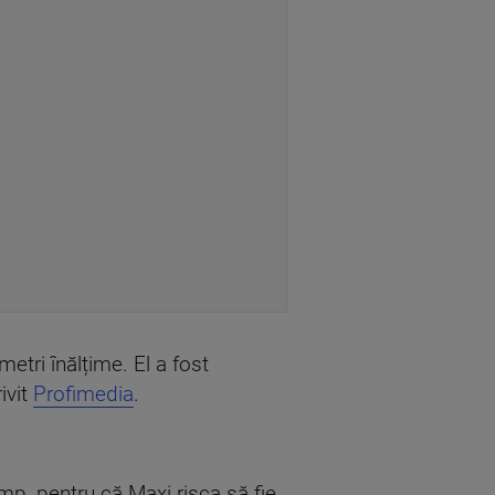
tri înălțime. El a fost
ivit
Profimedia
.
mp, pentru că Maxi risca să fie