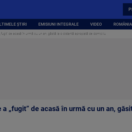
P
LTIMELE ȘTIRI
EMISIUNI INTEGRALE
VIDEO
ROMÂNIA,
fugit” de acasă în urmă cu un an, găsită la o distantă apropiată de domiciliu
a „fugit” de acasă în urmă cu un an, găsit