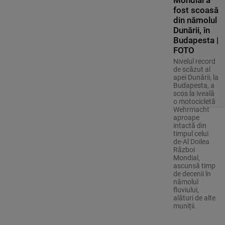
fost scoasă
din nămolul
Dunării, în
Budapesta |
FOTO
Nivelul record
de scăzut al
apei Dunării, la
Budapesta, a
scos la iveală
o motocicletă
Wehrmacht
aproape
intactă din
timpul celui
de-Al Doilea
Război
Mondial,
ascunsă timp
de decenii în
nămolul
fluviului,
alături de alte
muniții.