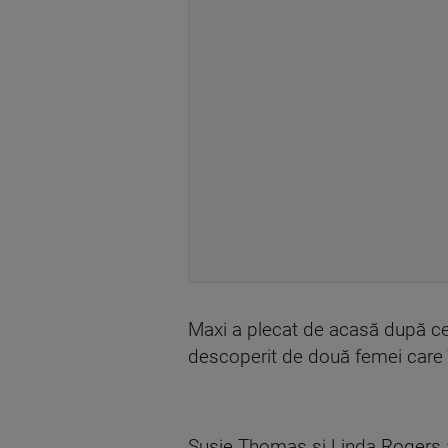
Maxi a plecat de acasă după ce 
descoperit de două femei care îș
Susie Thomas și Linda Rogers au