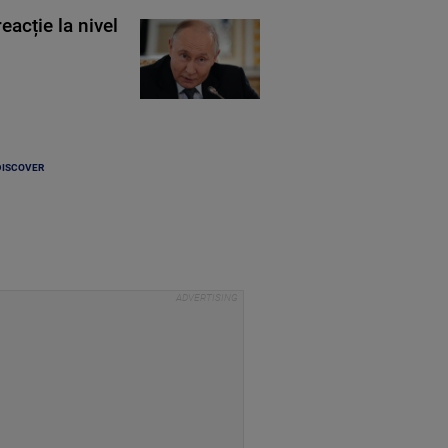
eacție la nivel
DISCOVER