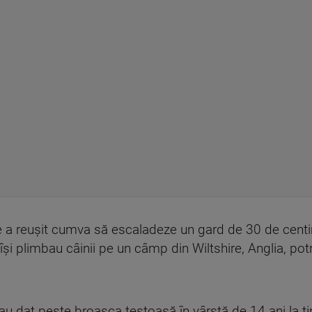
a reușit cumva să escaladeze un gard de 30 de centime
i plimbau câinii pe un câmp din Wiltshire, Anglia, potr
 dat peste broasca țestoasă în vârstă de 14 ani la ti