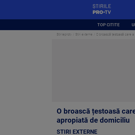
StirilePROTV
TOP CITITE
U
Stirileprotv
Stiri externe
O broască țestoasă care a „
O broască țestoasă care 
apropiată de domiciliu
STIRI EXTERNE