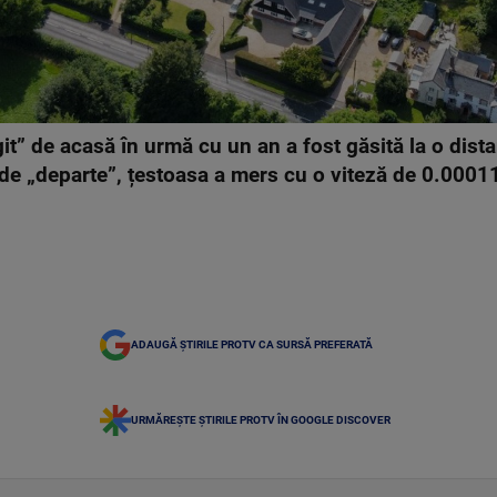
it” de acasă în urmă cu un an a fost găsită la o dist
 de „departe”, țestoasa a mers cu o viteză de 0.0001
ADAUGĂ ȘTIRILE PROTV CA SURSĂ PREFERATĂ
URMĂREȘTE ȘTIRILE PROTV ÎN GOOGLE DISCOVER