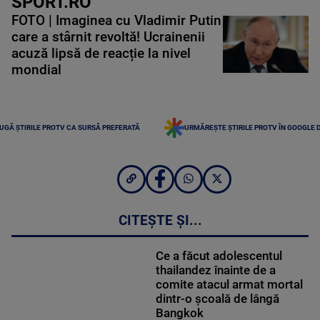
SPORT.RO
FOTO | Imaginea cu Vladimir Putin
care a stârnit revoltă! Ucrainenii
acuză lipsă de reacție la nivel
mondial
UGĂ ȘTIRILE PROTV CA SURSĂ PREFERATĂ
URMĂREȘTE ȘTIRILE PROTV ÎN GOOGLE 
CITEȘTE ȘI...
Ce a făcut adolescentul
thailandez înainte de a
comite atacul armat mortal
dintr-o școală de lângă
Bangkok