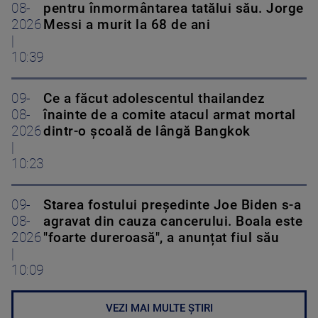
08-
pentru înmormântarea tatălui său. Jorge
2026
Messi a murit la 68 de ani
|
10:39
09-
Ce a făcut adolescentul thailandez
08-
înainte de a comite atacul armat mortal
2026
dintr-o școală de lângă Bangkok
|
10:23
09-
Starea fostului președinte Joe Biden s-a
08-
agravat din cauza cancerului. Boala este
2026
"foarte dureroasă", a anunțat fiul său
|
10:09
VEZI MAI MULTE ȘTIRI