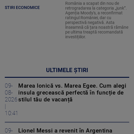
România a scapat din nou de
STIRI ECONOMICE
retrogradarea la categoria „junk”.
Agenția Moody's, a reconfirmat
ratingul României, dar cu
perspectivă negativă. Asta
înseamnă că țara noastră rămâne
pe ultima treaptă recomandată
investițiilor.
ULTIMELE ȘTIRI
09-
Marea Ionică vs. Marea Egee. Cum alegi
08-
insula grecească perfectă în funcție de
2026
stilul tău de vacanță
|
10:41
09-
Lionel Messi a revenit în Argentina