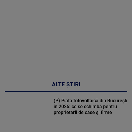
MAI
MULTE
DETALII
30:33
ALTE ȘTIRI
(P) Piața fotovoltaică din București
în 2026: ce se schimbă pentru
proprietarii de case și firme