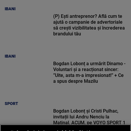
IBANI
(P) Ești antreprenor? Află cum te
ajută o campanie de advertoriale
să crești vizibilitatea și încrederea
brandului tău
IBANI
Bogdan Lobonț a urmărit Dinamo -
Voluntari și a reacționat sincer:
”Uite, asta m-a impresionat!” + Ce
a spus despre Mazilu
SPORT
Bogdan Lobonț și Cristi Pulhac,
invitații lui Andru Nenciu la
Matinal, ACUM, pe VOYO SPORT 1