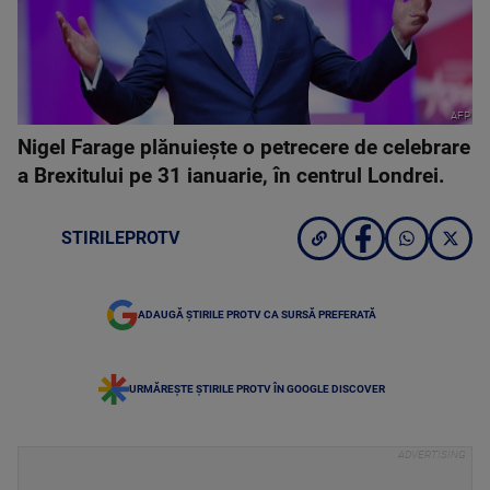
AFP
Nigel Farage plănuieşte o petrecere de celebrare
a Brexitului pe 31 ianuarie, în centrul Londrei.
STIRILEPROTV
ADAUGĂ ȘTIRILE PROTV CA SURSĂ PREFERATĂ
URMĂREȘTE ȘTIRILE PROTV ÎN GOOGLE DISCOVER