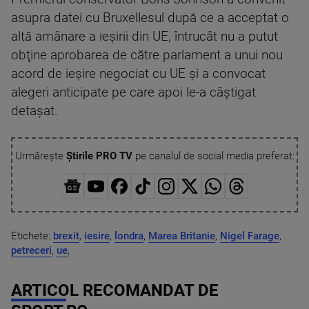
asupra datei cu Bruxellesul după ce a acceptat o
altă amânare a ieşirii din UE, întrucât nu a putut
obţine aprobarea de către parlament a unui nou
acord de ieşire negociat cu UE şi a convocat
alegeri anticipate pe care apoi le-a câştigat
detaşat.
Urmărește
Știrile PRO TV
pe canalul de social media preferat:
Etichete:
brexit
,
iesire
,
londra
,
Marea Britanie
,
Nigel Farage
,
petreceri
,
ue
,
ARTICOL RECOMANDAT DE