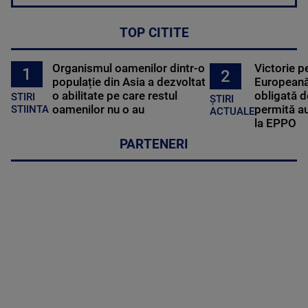
TOP CITITE
Organismul oamenilor dintr-o
Victorie p
1
2
populație din Asia a dezvoltat
Europeană
o abilitate pe care restul
obligată d
STIRI
ȘTIRI
oamenilor nu o au
permită au
STIINTA
ACTUALE
la EPPO
PARTENERI