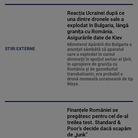
Reacția Ucrainei după ce
una dintre dronele sale a
explodat în Bulgaria, lângă
granița cu România.
Asigurările date de Kiev
Ministerul Apărării din Bulgaria a
STIRI EXTERNE
anunţat sâmbătă că aparatul
care a explodat în cursul
dimineţii în spaţiul aerian al ţării,
în apropiere de graniţa cu
România şi de gazoductul
transbalcanic, era probabil o
dronă momeală ucraineană de tip
Maya.
Finanțele României se
pregătesc pentru cel de-al
treilea test. Standard &
Poor’s decide dacă scapăm
de „junk”