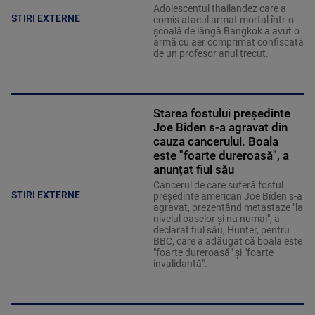
Adolescentul thailandez care a
STIRI EXTERNE
comis atacul armat mortal într-o
şcoală de lângă Bangkok a avut o
armă cu aer comprimat confiscată
de un profesor anul trecut.
Starea fostului președinte
Joe Biden s-a agravat din
cauza cancerului. Boala
este "foarte dureroasă", a
anunțat fiul său
Cancerul de care suferă fostul
STIRI EXTERNE
preşedinte american Joe Biden s-a
agravat, prezentând metastaze "la
nivelul oaselor şi nu numai", a
declarat fiul său, Hunter, pentru
BBC, care a adăugat că boala este
"foarte dureroasă" şi "foarte
invalidantă".