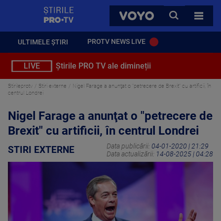
StirilePROTV
CAUTA
VOYO
TOATE 
PROTV NEWS LIVE
ULTIMELE ȘTIRI
LIVE
Știrile PRO TV ale dimineții
Stirileprotv
Stiri externe
Nigel Farage a anunţat o "petrecere de Brexit" cu artificii, în
centrul Londrei
Nigel Farage a anunţat o "petrecere de
Brexit" cu artificii, în centrul Londrei
Data publicării:
04-01-2020 | 21:29
STIRI EXTERNE
Data actualizării:
14-08-2025 | 04:28