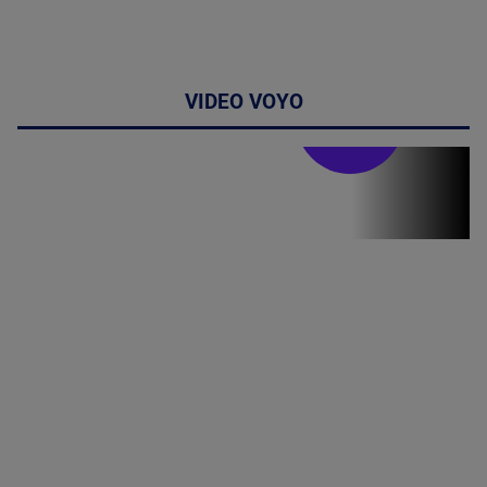
VIDEO VOYO
Stirile PRO TV
Stirile PRO
TV # 19.00 -
8 August
2026