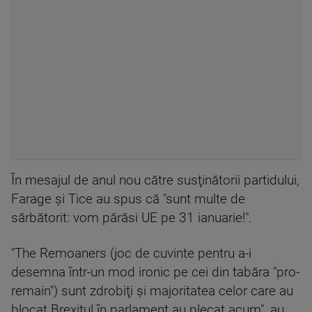
În mesajul de anul nou către susţinătorii partidului,
Farage şi Tice au spus că "sunt multe de
sărbătorit: vom părăsi UE pe 31 ianuarie!".
"The Remoaners (joc de cuvinte pentru a-i
desemna într-un mod ironic pe cei din tabăra "pro-
remain") sunt zdrobiţi şi majoritatea celor care au
blocat Brexitul în parlament au plecat acum", au