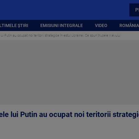
P
LTIMELE ȘTIRI
EMISIUNI INTEGRALE
VIDEO
ROMÂNIA,
i Putin au ocupat noi teritorii strategice în estul Ucrainei. Ce spun trupele Kievului
 lui Putin au ocupat noi teritorii strategi