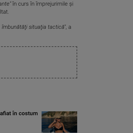
ante"
în curs în împrejurimile şi
tat.
îmbunătăţi situaţia tactică"
, a
rafiat în costum