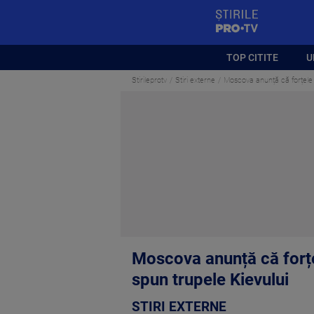
StirilePROTV
TOP CITITE
U
Stirileprotv
Stiri externe
Moscova anunță că forțele lu
Moscova anunță că forțele
spun trupele Kievului
STIRI EXTERNE