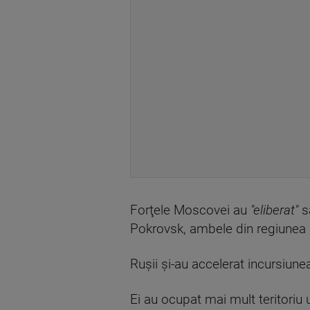
Forţele Moscovei au
"eliberat"
sa
Pokrovsk, ambele din regiunea D
Ruşii şi-au accelerat incursiune
Ei au ocupat mai mult teritoriu 