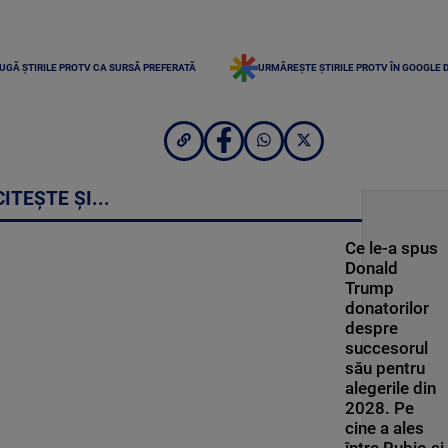
UGĂ ȘTIRILE PROTV CA SURSĂ PREFERATĂ
URMĂREȘTE ȘTIRILE PROTV ÎN GOOGLE 
CITEȘTE ȘI...
Ce le-a spus
Donald
Trump
donatorilor
despre
succesorul
său pentru
alegerile din
2028. Pe
cine a ales
între Rubio și