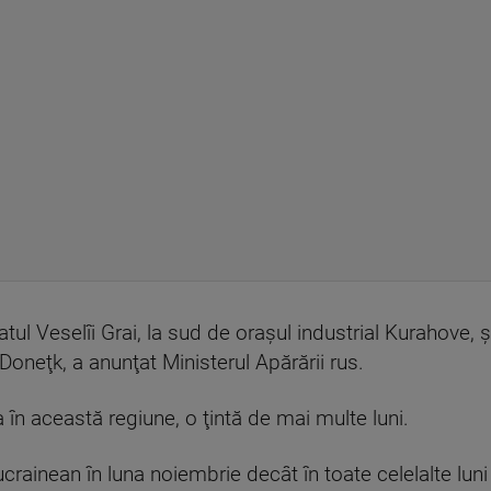
tul Veselîi Grai, la sud de oraşul industrial Kurahove, ş
oneţk, a anunţat Ministerul Apărării rus.
a în această regiune, o ţintă de mai multe luni.
ucrainean în luna noiembrie decât în toate celelalte lun