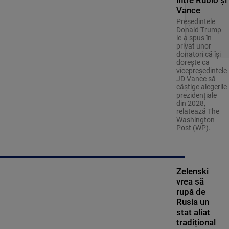
Vance
Președintele
Donald Trump
le-a spus în
privat unor
donatori că își
dorește ca
vicepreședintele
JD Vance să
câștige alegerile
prezidențiale
din 2028,
relatează The
Washington
Post (WP).
Zelenski
vrea să
rupă de
Rusia un
stat aliat
tradițional