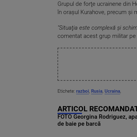
Grupul de forţe ucrainene din 
în oraşul Kurahove, precum şi mai
"Situaţia este complexă şi schi
comentat acest grup militar pe
Etichete:
razboi
,
Rusia
,
Ucraina
,
ARTICOL RECOMANDAT
FOTO Georgina Rodriguez, apariț
de baie pe barcă