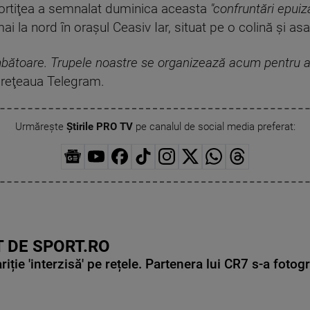
Hortiţea a semnalat duminica aceasta
"confruntări epuiz
 la nord în oraşul Ceasiv Iar, situat pe o colină şi asal
mbătoare. Trupele noastre se organizează acum pentru a 
 reţeaua Telegram.
Urmărește
Știrile PRO TV
pe canalul de social media preferat:
 DE SPORT.RO
ie 'interzisă' pe rețele. Partenera lui CR7 s-a fotog