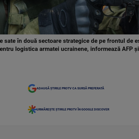
te sate în două sectoare strategice de pe frontul de 
entru logistica armatei ucrainene, informează AFP şi
ADAUGĂ ȘTIRILE PROTV CA SURSĂ PREFERATĂ
URMĂREȘTE ȘTIRILE PROTV ÎN GOOGLE DISCOVER