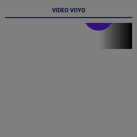
VIDEO VOYO
Stirile PRO TV
Stirile PRO
TV # 19.00 -
05 August
2026
MAI
MULTE
DETALII