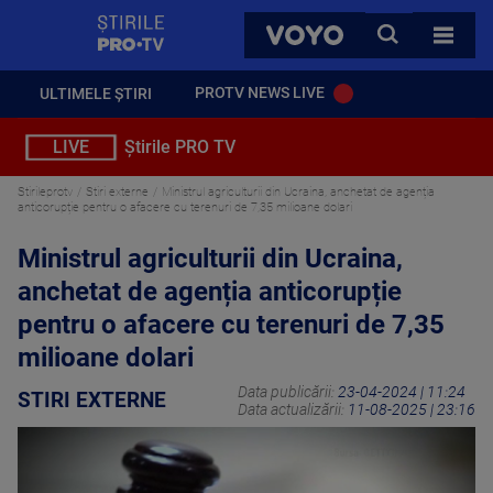
StirilePROTV
CAUTA
VOYO
TOATE 
PROTV NEWS LIVE
ULTIMELE ȘTIRI
LIVE
Știrile PRO TV
Stirileprotv
Stiri externe
Ministrul agriculturii din Ucraina, anchetat de agenția
anticorupție pentru o afacere cu terenuri de 7,35 milioane dolari
Ministrul agriculturii din Ucraina,
anchetat de agenția anticorupție
pentru o afacere cu terenuri de 7,35
milioane dolari
Data publicării:
23-04-2024 | 11:24
STIRI EXTERNE
Data actualizării:
11-08-2025 | 23:16