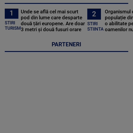
Unde se află cel mai scurt
Organismul 
1
2
pod din lume care desparte
populație di
STIRI
două țări europene. Are doar
o abilitate p
STIRI
TURISM
3 metri și două fusuri orare
oamenilor nu
STIINTA
PARTENERI