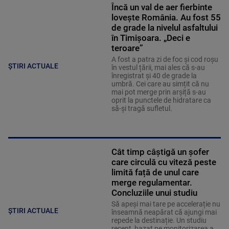
Încă un val de aer fierbinte
lovește România. Au fost 55
de grade la nivelul asfaltului
în Timișoara. „Deci e
teroare”
A fost a patra zi de foc și cod roșu
ȘTIRI ACTUALE
în vestul țării, mai ales că s-au
înregistrat și 40 de grade la
umbră. Cei care au simțit că nu
mai pot merge prin arșiță s-au
oprit la punctele de hidratare ca
să-și tragă sufletul.
Cât timp câștigă un șofer
care circulă cu viteză peste
limită față de unul care
merge regulamentar.
Concluziile unui studiu
Să apeși mai tare pe accelerație nu
ȘTIRI ACTUALE
înseamnă neapărat că ajungi mai
repede la destinație. Un studiu
recent, bazat pe monitorizarea a