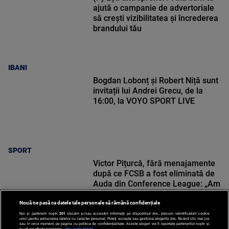
ajută o campanie de advertoriale
să crești vizibilitatea și încrederea
brandului tău
IBANI
Bogdan Lobonț și Robert Niță sunt
invitații lui Andrei Grecu, de la
16:00, la VOYO SPORT LIVE
SPORT
Victor Pițurcă, fără menajamente
după ce FCSB a fost eliminată de
Auda din Conference League: „Am
văzut scuze puerile”
Nouă ne pasă ca datele tale personale să rămână confidențiale
Noi și partenerii noștri
201
stocăm și/sau accesăm informații pe dispozitivul dvs., precum identificatorii cookie
unici pentru prelucrarea datelor cu caracter personal. Puteți accepta sau gestiona alegerile dvs. făcând clic mai jos
sau în orice moment, pe pagina cu politica de confidențialitate. Aceste alegeri vor fi raportate partenerilor noștri și
nu vă vor afecta navigarea.
Mai multe detalii