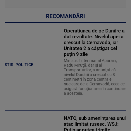
RECOMANDĂRI
Operațiunea de pe Dunăre a
dat rezultate. Nivelul apei a
crescut la Cernavodă, iar
Unitatea 2 a câștigat cel
puțin 9 zile
Ministrul interimar al Apărării,
STIRI POLITICE
Radu Miruţă, dar şi al
Transporturilor, a anunţat că
nivelul Dunării a crescut cu 8
centimetri în zona centralei
nucleare de la Cernavodă, ceea ce
asigură funcţionarea în continuare
a acesteia.
NATO, sub amenințarea unui
atac limitat rusesc. WSJ:
Putin ar putea trimite