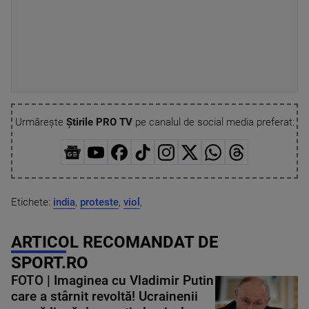
Urmărește
Știrile PRO TV
pe canalul de social media preferat:
Etichete:
india
,
proteste
,
viol
,
ARTICOL RECOMANDAT DE
SPORT.RO
FOTO | Imaginea cu Vladimir Putin
care a stârnit revoltă! Ucrainenii