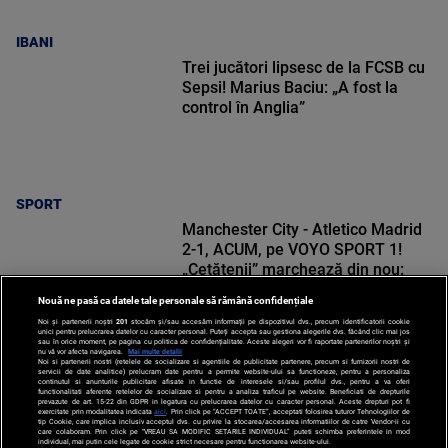
IBANI
Trei jucători lipsesc de la FCSB cu
Sepsi! Marius Baciu: „A fost la
control în Anglia”
SPORT
Manchester City - Atletico Madrid
2-1, ACUM, pe VOYO SPORT 1!
„Cetățenii” marchează din nou:
faze incredibile ale lui Semenyo
Nouă ne pasă ca datele tale personale să rămână confidențiale
Noi și partenerii noștri
201
stocăm și/sau accesăm informații pe dispozitivul dvs., precum identificatorii cookie
unici pentru prelucrarea datelor cu caracter personal. Puteți accepta sau gestiona alegerile dvs. făcând clic mai jos
sau în orice moment, pe pagina cu politica de confidențialitate. Aceste alegeri vor fi raportate partenerilor noștri și
nu vă vor afecta navigarea.
Mai multe detalii
Noi si partenerii nostri (retelele de socializare si agentiile de publicitate partenere, precum si furnizorii nostri de
SPORT
servicii de date analitice) prelucram date pentru a permite website-ului sa functioneze, pentru a personaliza
continutul si anunturile publicitare afisate in functie de interesele si/sau profilul dvs., pentru a va oferi
functionalitati aferente retelelor de socializare si pentru a analiza traficul pe website. Beneficiati de drepturile
prevazute de art. 15-22 din GDPR in legatura cu prelucrarea datelor cu caracter personal. Aceste drepturi pot fi
exercitate prin modalitatea indicata
aici
. Prin click pe “ACCEPT TOATE”, acceptati folosirea tuturor Tehnologiilor de
tip Cookie, care implica inclusiv acceptul dvs. cu privire la stocarea/accesarea informatiilor de catre Vendor-ii cu
care colaboram. Prin click pe “VREAU SA MODIFIC SETARILE INDIVIDUAL” puteti schimba preferintele in mod
individual, mai putin cele legate de cookie strict necesare pentru functionarea website-ului.