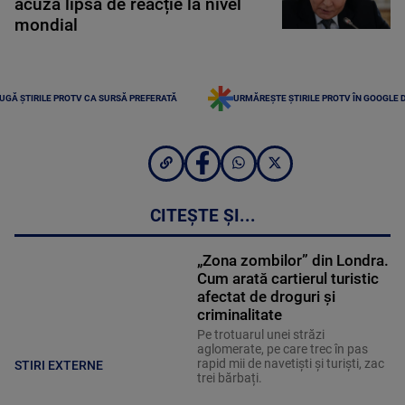
acuză lipsă de reacție la nivel
mondial
UGĂ ȘTIRILE PROTV CA SURSĂ PREFERATĂ
URMĂREȘTE ȘTIRILE PROTV ÎN GOOGLE 
CITEȘTE ȘI...
„Zona zombilor” din Londra.
Cum arată cartierul turistic
afectat de droguri și
criminalitate
Pe trotuarul unei străzi
aglomerate, pe care trec în pas
rapid mii de navetiști și turiști, zac
STIRI EXTERNE
trei bărbați.