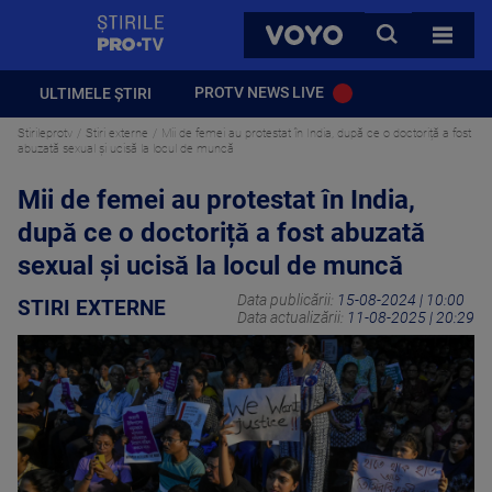
StirilePROTV
CAUTA
VOYO
TOATE 
PROTV NEWS LIVE
ULTIMELE ȘTIRI
Stirileprotv
Stiri externe
Mii de femei au protestat în India, după ce o doctoriță a fost
abuzată sexual și ucisă la locul de muncă
Mii de femei au protestat în India,
după ce o doctoriță a fost abuzată
sexual și ucisă la locul de muncă
Data publicării:
15-08-2024 | 10:00
STIRI EXTERNE
Data actualizării:
11-08-2025 | 20:29