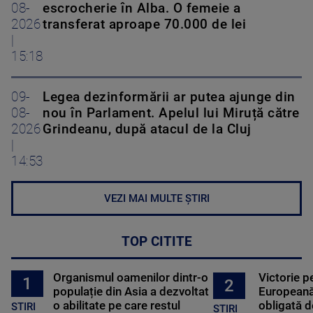
08-
escrocherie în Alba. O femeie a
2026
transferat aproape 70.000 de lei
|
15:18
09-
Legea dezinformării ar putea ajunge din
08-
nou în Parlament. Apelul lui Miruță către
2026
Grindeanu, după atacul de la Cluj
|
14:53
VEZI MAI MULTE ȘTIRI
TOP CITITE
Organismul oamenilor dintr-o
Victorie p
1
2
populație din Asia a dezvoltat
Europeană
o abilitate pe care restul
obligată d
STIRI
ȘTIRI