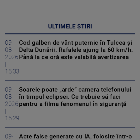
ULTIMELE ȘTIRI
09-
Cod galben de vânt puternic în Tulcea și
08-
Delta Dunării. Rafalele ajung la 60 km/h.
2026
Până la ce oră este valabilă avertizarea
|
15:33
09-
Soarele poate „arde” camera telefonului
08-
în timpul eclipsei. Ce trebuie să faci
2026
pentru a filma fenomenul în siguranță
|
15:29
09-
Acte false generate cu IA, folosite într-o