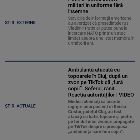
militari în uniforme fără
însemne
Serviciile de informații americane
STIRI EXTERNE
au avertizat că președintele rus
Vladimir Putin ar putea pune la
încercare NATO printr-un atac
limitat asupra unui stat membru în
următorii ani.
Ambulanță atacată cu
topoarele în Cluj, după un
zvon pe TikTok că „fură
copii”. Șoferul, rănit.
Reacția autorităților | VIDEO
Medicii chemaţi să acorde
ȘTIRI ACTUALE
îngrijiri unui pacient în Recea
Cristur, judeţul Cluj, au fost
atacaţi cu bâte, topoare şi pietre,
pe fondul unor zvonuri propagate
pe TikTok despre o presupusă
„ambulanţă care fură copii”.