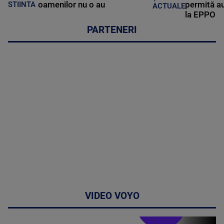
oamenilor nu o au
permită au
STIINTA
ACTUALE
la EPPO
PARTENERI
VIDEO VOYO