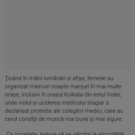
Ţinând în mâini lumânări şi afişe, femeile au
organizat miercuri noapte marşuri în mai multe
oraşe, inclusiv în oraşul Kolkata din estul Indiei,
unde violul şi uciderea medicului stagiar a
declanşat proteste ale colegilor medici, care au
cerut condiţii de muncă mai bune şi mai sigure.
„Ca societate, trebuie să ne gândim la atrocităţile