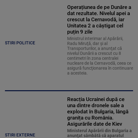
Operațiunea de pe Dunăre a
dat rezultate. Nivelul apei a
crescut la Cernavodă, iar
Unitatea 2 a câștigat cel
puțin 9 zile
Ministrul interimar al Apărării,
STIRI POLITICE
Radu Miruţă, dar şi al
Transporturilor, a anunţat că
nivelul Dunării a crescut cu 8
centimetri în zona centralei
nucleare de la Cernavodă, ceea ce
asigură funcţionarea în continuare
a acesteia.
Reacția Ucrainei după ce
una dintre dronele sale a
explodat în Bulgaria, lângă
granița cu România.
Asigurările date de Kiev
Ministerul Apărării din Bulgaria a
STIRI EXTERNE
anunţat sâmbătă că aparatul