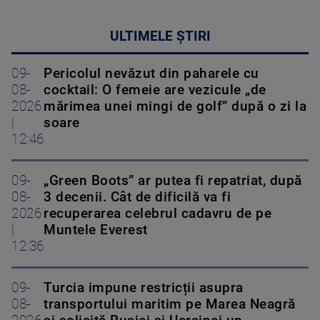
ULTIMELE ȘTIRI
09-
Pericolul nevăzut din paharele cu
08-
cocktail: O femeie are vezicule „de
2026
mărimea unei mingi de golf” după o zi la
|
soare
12:46
09-
„Green Boots” ar putea fi repatriat, după
08-
3 decenii. Cât de dificilă va fi
2026
recuperarea celebrul cadavru de pe
|
Muntele Everest
12:36
09-
Turcia impune restricții asupra
08-
transportului maritim pe Marea Neagră