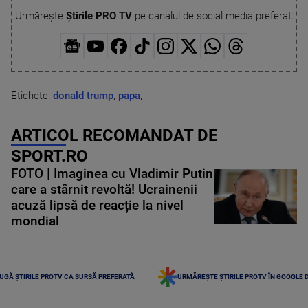
Urmărește
Știrile PRO TV
pe canalul de social media preferat:
Etichete:
donald trump
,
papa
,
ARTICOL RECOMANDAT DE
SPORT.RO
FOTO | Imaginea cu Vladimir Putin
care a stârnit revoltă! Ucrainenii
acuză lipsă de reacție la nivel
mondial
UGĂ ȘTIRILE PROTV CA SURSĂ PREFERATĂ
URMĂREȘTE ȘTIRILE PROTV ÎN GOOGLE 