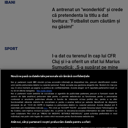
IBANI
A antrenat un "wonderkid" și crede
că pretendenta la titlu a dat
lovitura: "Fotbalist cum căutăm și
nu găsim!"
SPORT
I-a dat cu terenul în cap lui CFR
Cluj și i-a oferit un sfat lui Marius
Șumudică: „S-a supărat pe mine
când i-am zis”
Nouă ne pasă ca datele tale personale să rămână confidențiale
Noi și partenerii noștri
201
stocăm și/sau accesăm informații pe dispozitivul dvs., precum identificatorii cookie
unici pentru prelucrarea datelor cu caracter personal. Puteți accepta sau gestiona alegerile dvs. făcând clic mai jos
sau în orice moment, pe pagina cu politica de confidențialitate. Aceste alegeri vor fi raportate partenerilor noștri și
nu vă vor afecta navigarea.
Mai multe detalii
Noi si partenerii nostri (retelele de socializare si agentiile de publicitate partenere, precum si furnizorii nostri de
SPORT
servicii de date analitice) prelucram date pentru a permite website-ului sa functioneze, pentru a personaliza
continutul si anunturile publicitare afisate in functie de interesele si/sau profilul dvs., pentru a va oferi
functionalitati aferente retelelor de socializare si pentru a analiza traficul pe website. Beneficiati de drepturile
prevazute de art. 15-22 din GDPR in legatura cu prelucrarea datelor cu caracter personal. Aceste drepturi pot fi
exercitate prin modalitatea indicata
aici
. Prin click pe “ACCEPT TOATE”, acceptati folosirea tuturor Tehnologiilor de
tip Cookie, care implica inclusiv acceptul dvs. cu privire la stocarea/accesarea informatiilor de catre Vendor-ii cu
care colaboram. Prin click pe “VREAU SA MODIFIC SETARILE INDIVIDUAL” puteti schimba preferintele in mod
individual, mai putin cele legate de cookie strict necesare pentru functionarea website-ului.
Atât noi, cât și partenerii noștri prelucrăm datele pentru a oferi:
Dezvoltarea și îmbunătățirea serviciilor. Măsurarea performanței reclamelor. Stocarea și/sau accesarea informațiilor