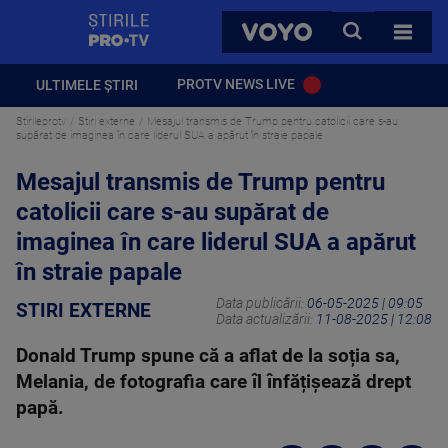
StirilePROTV
CAUTA
VOYO
TOATE 
PROTV NEWS LIVE
ULTIMELE ȘTIRI
Stirileprotv
Stiri externe
Mesajul transmis de Trump pentru catolicii care s-au
supărat de imaginea în care liderul SUA a apărut în straie papale
Mesajul transmis de Trump pentru
catolicii care s-au supărat de
imaginea în care liderul SUA a apărut
în straie papale
Data publicării:
06-05-2025 | 09:05
STIRI EXTERNE
Data actualizării:
11-08-2025 | 12:08
Donald Trump spune că a aflat de la soția sa,
Melania, de fotografia care îl înfățișează drept
papă.