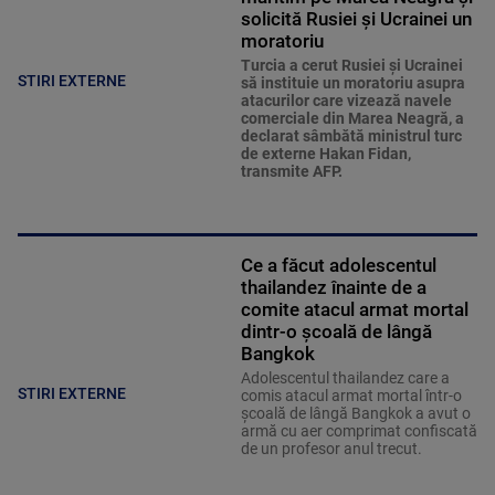
solicită Rusiei și Ucrainei un
moratoriu
Turcia a cerut Rusiei și Ucrainei
STIRI EXTERNE
să instituie un moratoriu asupra
atacurilor care vizează navele
comerciale din Marea Neagră, a
declarat sâmbătă ministrul turc
de externe Hakan Fidan,
transmite AFP.
Ce a făcut adolescentul
thailandez înainte de a
comite atacul armat mortal
dintr-o școală de lângă
Bangkok
Adolescentul thailandez care a
STIRI EXTERNE
comis atacul armat mortal într-o
şcoală de lângă Bangkok a avut o
armă cu aer comprimat confiscată
de un profesor anul trecut.