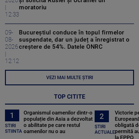
2026
și solicită Rusiei și Ucrainei un
|
moratoriu
12:33
09-
Bucureștiul conduce în topul firmelor
08-
suspendate, dar un județ a înregistrat o
2026
creștere de 54%. Datele ONRC
|
12:12
VEZI MAI MULTE ȘTIRI
TOP CITITE
Organismul oamenilor dintr-o
Victorie p
1
2
populație din Asia a dezvoltat
Europeană
o abilitate pe care restul
obligată d
STIRI
ȘTIRI
oamenilor nu o au
permită au
STIINTA
ACTUALE
la EPPO