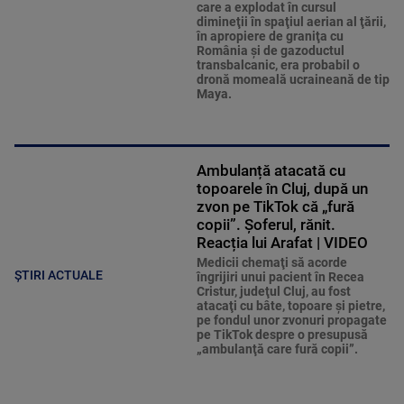
care a explodat în cursul
dimineţii în spaţiul aerian al ţării,
în apropiere de graniţa cu
România şi de gazoductul
transbalcanic, era probabil o
dronă momeală ucraineană de tip
Maya.
Ambulanță atacată cu
topoarele în Cluj, după un
zvon pe TikTok că „fură
copii”. Șoferul, rănit.
Reacția lui Arafat | VIDEO
Medicii chemaţi să acorde
ȘTIRI ACTUALE
îngrijiri unui pacient în Recea
Cristur, judeţul Cluj, au fost
atacaţi cu bâte, topoare şi pietre,
pe fondul unor zvonuri propagate
pe TikTok despre o presupusă
„ambulanţă care fură copii”.