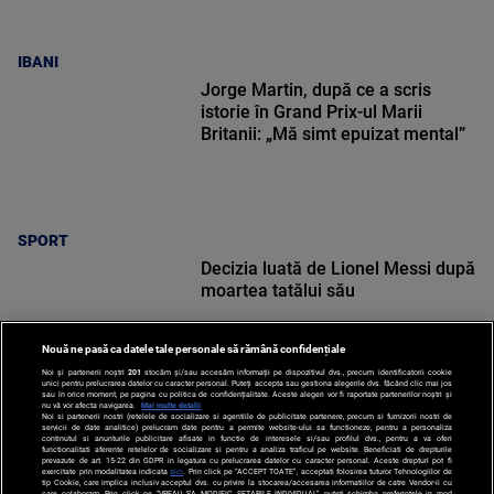
IBANI
Jorge Martin, după ce a scris
istorie în Grand Prix-ul Marii
Britanii: „Mă simt epuizat mental”
SPORT
Decizia luată de Lionel Messi după
moartea tatălui său
Nouă ne pasă ca datele tale personale să rămână confidențiale
Noi și partenerii noștri
201
stocăm și/sau accesăm informații pe dispozitivul dvs., precum identificatorii cookie
unici pentru prelucrarea datelor cu caracter personal. Puteți accepta sau gestiona alegerile dvs. făcând clic mai jos
sau în orice moment, pe pagina cu politica de confidențialitate. Aceste alegeri vor fi raportate partenerilor noștri și
nu vă vor afecta navigarea.
Mai multe detalii
SPORT
Noi si partenerii nostri (retelele de socializare si agentiile de publicitate partenere, precum si furnizorii nostri de
servicii de date analitice) prelucram date pentru a permite website-ului sa functioneze, pentru a personaliza
continutul si anunturile publicitare afisate in functie de interesele si/sau profilul dvs., pentru a va oferi
functionalitati aferente retelelor de socializare si pentru a analiza traficul pe website. Beneficiati de drepturile
prevazute de art. 15-22 din GDPR in legatura cu prelucrarea datelor cu caracter personal. Aceste drepturi pot fi
exercitate prin modalitatea indicata
aici
. Prin click pe “ACCEPT TOATE”, acceptati folosirea tuturor Tehnologiilor de
tip Cookie, care implica inclusiv acceptul dvs. cu privire la stocarea/accesarea informatiilor de catre Vendor-ii cu
care colaboram. Prin click pe “VREAU SA MODIFIC SETARILE INDIVIDUAL” puteti schimba preferintele in mod