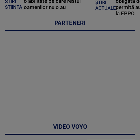
o abilitate pe care restul
obligată d
STIRI
ȘTIRI
oamenilor nu o au
permită au
STIINTA
ACTUALE
la EPPO
PARTENERI
VIDEO VOYO