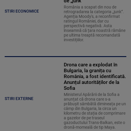
de „junk”
România a scapat din nou de
STIRI ECONOMICE
retrogradarea la categoria „junk”.
Agenția Moody's, a reconfirmat
ratingul României, dar cu
perspectivă negativă. Asta
înseamnă că țara noastră rămâne
pe ultima treaptă recomandată
investițiilor.
Drona care a explodat în
Bulgaria, la granița cu
România, a fost identificată.
Anunțul autorităților de la
Sofia
Ministerul Apărării de la Sofia a
STIRI EXTERNE
anunțat că drona care s-a
prăbușit sâmbătă dimineața pe un
câmp din Bulgaria, la circa un
kilometru de stația de comprimare
a gazelor de pe traseul
gazoductului Trans-Balkan, este o
dronă-momeală de tip Maya.