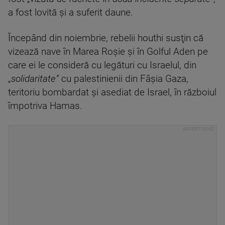
a fost lovită şi a suferit daune.
Începând din noiembrie, rebelii houthi susţin că
vizează nave în Marea Roşie şi în Golful Aden pe
care ei le consideră cu legături cu Israelul, din
„
solidaritate”
cu palestinienii din Fâşia Gaza,
teritoriu bombardat şi asediat de Israel, în războiul
împotriva Hamas.