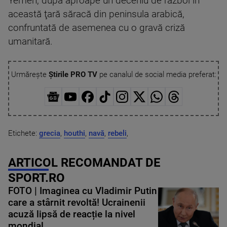
Yemen, după aproape un deceniu de război în
această ţară săracă din peninsula arabică,
confruntată de asemenea cu o gravă criză
umanitară.
Urmărește
Știrile PRO TV
pe canalul de social media preferat:
Etichete:
grecia
,
houthi
,
navă
,
rebeli
,
ARTICOL RECOMANDAT DE
SPORT.RO
FOTO | Imaginea cu Vladimir Putin
care a stârnit revoltă! Ucrainenii
acuză lipsă de reacție la nivel
mondial