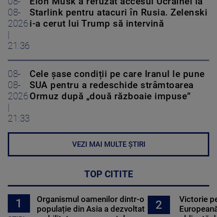
08-
Elon Musk a refuzat accesul Ucrainei la
08-
Starlink pentru atacuri în Rusia. Zelenski
2026
i-a cerut lui Trump să intervină
|
21:36
08-
Cele șase condiții pe care Iranul le pune
08-
SUA pentru a redeschide strâmtoarea
2026
Ormuz după „două războaie impuse”
|
21:33
VEZI MAI MULTE ȘTIRI
TOP CITITE
Organismul oamenilor dintr-o
Victorie p
1
2
populație din Asia a dezvoltat
Europeană