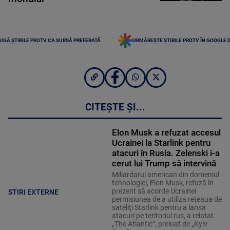
UGĂ ȘTIRILE PROTV CA SURSĂ PREFERATĂ
URMĂREȘTE ȘTIRILE PROTV ÎN GOOGLE 
CITEȘTE ȘI...
Elon Musk a refuzat accesul
Ucrainei la Starlink pentru
atacuri în Rusia. Zelenski i-a
cerut lui Trump să intervină
Miliardarul american din domeniul
tehnologiei, Elon Musk, refuză în
prezent să acorde Ucrainei
STIRI EXTERNE
permisiunea de a utiliza reţeaua de
sateliţi Starlink pentru a lansa
atacuri pe teritoriul rus, a relatat
„The Atlantic”, preluat de „Kyiv