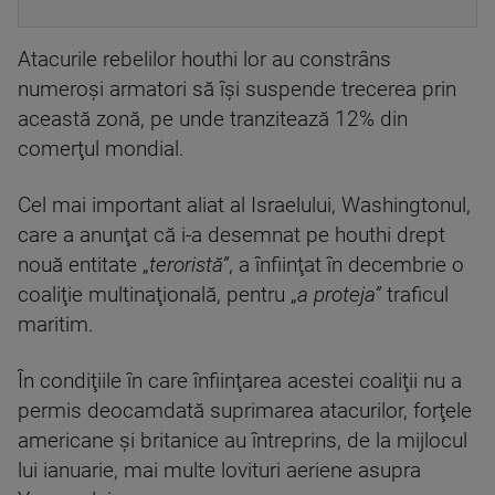
Atacurile rebelilor houthi lor au constrâns
numeroşi armatori să îşi suspende trecerea prin
această zonă, pe unde tranzitează 12% din
comerţul mondial.
Cel mai important aliat al Israelului, Washingtonul,
care a anunţat că i-a desemnat pe houthi drept
nouă entitate „
teroristă”
, a înfiinţat în decembrie o
coaliţie multinaţională, pentru „
a proteja”
traficul
maritim.
În condiţiile în care înfiinţarea acestei coaliţii nu a
permis deocamdată suprimarea atacurilor, forţele
americane şi britanice au întreprins, de la mijlocul
lui ianuarie, mai multe lovituri aeriene asupra