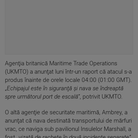
Agenţia britanică Maritime Trade Operations
(UKMTO) a anunţat luni într-un raport că atacul s-a
produs înainte de orele locale 04:00 (01:00 GMT).
„
Echipajul este în siguranţă şi nava se îndreaptă
spre următorul port de escală”
, potrivit UKMTO.
O altă agenţie de securitate maritimă, Ambrey, a
anunţat că nava destinată transportului de mărfuri
vrac, ce naviga sub pavilionul Insulelor Marshall, a
fost „
vizată de rachete în două incidente separate”
,