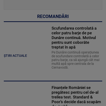
RECOMANDĂRI
Scufundarea controlată a
celor patru barje de pe
Dunăre continuă. Motivul
pentru sunt coborâte
treptat în apă
Pe Dunăre continuă operațiunea
ȘTIRI ACTUALE
de scufundare controlată a celor
patru barje, ca să ajungă cât mai
multă apă spre centrala de la
Cernavodă.
Finanțele României se
pregătesc pentru cel de-al
treilea test. Standard &
Poor’s decide dacă scapăm