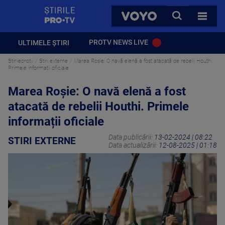
StirilePROTV
CAUTA
VOYO
TOATE 
PROTV NEWS LIVE
ULTIMELE ȘTIRI
Stirileprotv
Stiri externe
Marea Roşie: O navă elenă a fost atacată de rebelii Houthi.
Primele informații oficiale
Marea Roşie: O navă elenă a fost
atacată de rebelii Houthi. Primele
informații oficiale
Data publicării:
13-02-2024 | 08:22
STIRI EXTERNE
Data actualizării:
12-08-2025 | 01:18