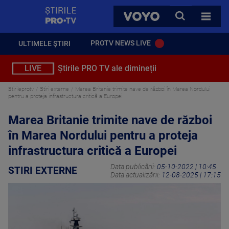
StirilePROTV
CAUTA
VOYO
TOATE 
PROTV NEWS LIVE
ULTIMELE ȘTIRI
LIVE
Știrile PRO TV ale dimineții
Stirileprotv
Stiri externe
Marea Britanie trimite nave de război în Marea Nordului
pentru a proteja infrastructura critică a Europei
Marea Britanie trimite nave de război
în Marea Nordului pentru a proteja
infrastructura critică a Europei
Data publicării:
05-10-2022 | 10:45
STIRI EXTERNE
Data actualizării:
12-08-2025 | 17:15