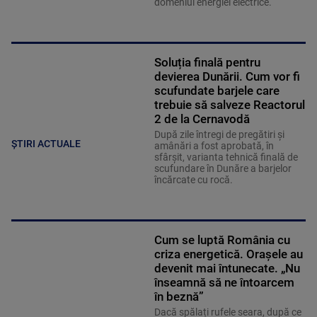
domeniul energiei electrice.
Soluția finală pentru
devierea Dunării. Cum vor fi
scufundate barjele care
trebuie să salveze Reactorul
2 de la Cernavodă
După zile întregi de pregătiri și
ȘTIRI ACTUALE
amânări a fost aprobată, în
sfârșit, varianta tehnică finală de
scufundare în Dunăre a barjelor
încărcate cu rocă.
Cum se luptă România cu
criza energetică. Orașele au
devenit mai întunecate. „Nu
înseamnă să ne întoarcem
în beznă”
Dacă spălați rufele seara, după ce