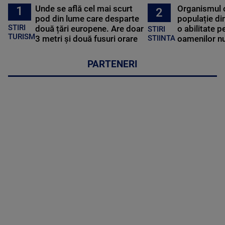
Unde se află cel mai scurt
Organismul 
1
2
pod din lume care desparte
populație di
STIRI
două țări europene. Are doar
o abilitate p
STIRI
TURISM
3 metri și două fusuri orare
oamenilor nu
STIINTA
PARTENERI