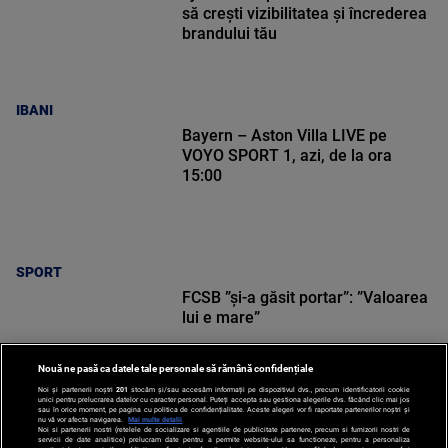
să crești vizibilitatea și încrederea
brandului tău
IBANI
Bayern – Aston Villa LIVE pe
VOYO SPORT 1, azi, de la ora
15:00
SPORT
FCSB ”și-a găsit portar”: ”Valoarea
lui e mare”
Nouă ne pasă ca datele tale personale să rămână confidențiale
Noi și partenerii noștri
201
stocăm și/sau accesăm informații pe dispozitivul dvs., precum identificatorii cookie
unici pentru prelucrarea datelor cu caracter personal. Puteți accepta sau gestiona alegerile dvs. făcând clic mai jos
sau în orice moment, pe pagina cu politica de confidențialitate. Aceste alegeri vor fi raportate partenerilor noștri și
nu vă vor afecta navigarea.
Mai multe detalii
Noi si partenerii nostri (retelele de socializare si agentiile de publicitate partenere, precum si furnizorii nostri de
SPORT
servicii de date analitice) prelucram date pentru a permite website-ului sa functioneze, pentru a personaliza