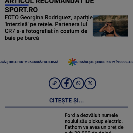
ARTICOL RECOMANDAT DE
SPORT.RO
FOTO Georgina Rodriguez, apariție
'interzisă' pe rețele. Partenera lui
CR7 s-a fotografiat în costum de
baie pe barcă
UGĂ ȘTIRILE PROTV CA SURSĂ PREFERATĂ
URMĂREȘTE ȘTIRILE PROTV ÎN GOOGLE 
CITEȘTE ȘI...
Ford a dezvăluit numele
noului său pickup electric.
Fathom va avea un preț de
sub 30.000 de dolari