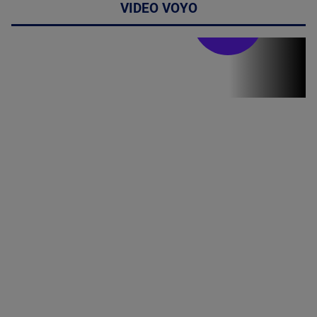
VIDEO VOYO
Stirile PRO TV
Stirile PRO
TV # 19.00 -
06 August
2026
MAI
MULTE
DETALII