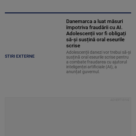
Danemarca a luat măsuri
împotriva fraudării cu AI.
Adolescenții vor fi obligați
să-și susțină oral eseurile
scrise
Adolescenții danezi vor trebui să-și
STIRI EXTERNE
susțină oral eseurile scrise pentru
a combate fraudarea cu ajutorul
inteligenței artificiale (AI), a
anunțat guvernul.