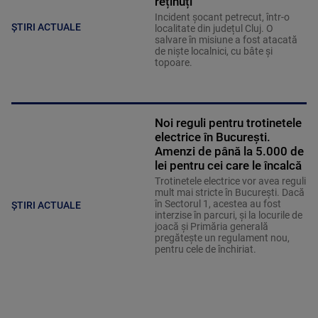
reținuți
Incident șocant petrecut, într-o
ȘTIRI ACTUALE
localitate din județul Cluj. O
salvare în misiune a fost atacată
de niște localnici, cu bâte și
topoare.
Noi reguli pentru trotinetele
electrice în București.
Amenzi de până la 5.000 de
lei pentru cei care le încalcă
Trotinetele electrice vor avea reguli
mult mai stricte în București. Dacă
în Sectorul 1, acestea au fost
ȘTIRI ACTUALE
interzise în parcuri, și la locurile de
joacă și Primăria generală
pregătește un regulament nou,
pentru cele de închiriat.