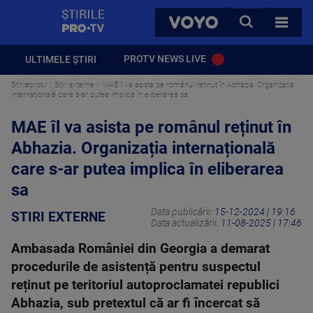
StirilePROTV
CAUTA
VOYO
TOATE 
PROTV NEWS LIVE
ULTIMELE ȘTIRI
Stirileprotv
Stiri externe
MAE îl va asista pe românul reținut în Abhazia. Organizația
internațională care s-ar putea implica în eliberarea sa
MAE îl va asista pe românul reținut în
Abhazia. Organizația internațională
care s-ar putea implica în eliberarea
sa
Data publicării:
15-12-2024 | 19:16
STIRI EXTERNE
Data actualizării:
11-08-2025 | 17:46
Ambasada României din Georgia a demarat
procedurile de asistență pentru suspectul
reținut pe teritoriul autoproclamatei republici
Abhazia, sub pretextul că ar fi încercat să