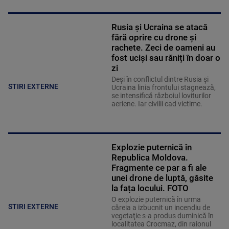
Rusia și Ucraina se atacă
fără oprire cu drone și
rachete. Zeci de oameni au
fost uciși sau răniți în doar o
zi
Deși în conflictul dintre Rusia și
STIRI EXTERNE
Ucraina linia frontului stagnează,
se intensifică războiul loviturilor
aeriene. Iar civilii cad victime.
Explozie puternică în
Republica Moldova.
Fragmente ce par a fi ale
unei drone de luptă, găsite
la fața locului. FOTO
O explozie puternică în urma
STIRI EXTERNE
căreia a izbucnit un incendiu de
vegetaţie s-a produs duminică în
localitatea Crocmaz, din raionul