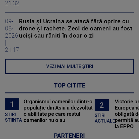
21:32
09-
Rusia și Ucraina se atacă fără oprire cu
08-
drone și rachete. Zeci de oameni au fost
2026
uciși sau răniți în doar o zi
|
21:17
VEZI MAI MULTE ȘTIRI
TOP CITITE
Organismul oamenilor dintr-o
Victorie p
1
2
populație din Asia a dezvoltat
Europeană
o abilitate pe care restul
obligată d
STIRI
ȘTIRI
oamenilor nu o au
permită au
STIINTA
ACTUALE
la EPPO
PARTENERI