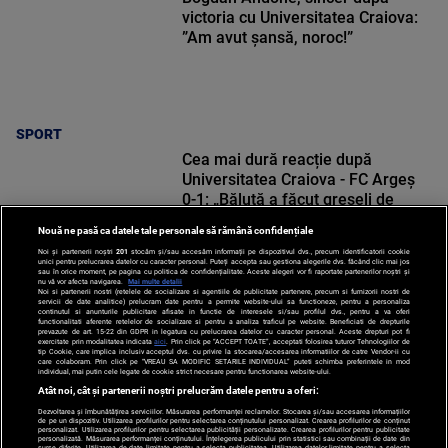
victoria cu Universitatea Craiova:
”Am avut șansă, noroc!”
SPORT
Cea mai dură reacție după
Universitatea Craiova - FC Argeș
0-1: „Băluță a făcut greșeli de
începători! Elisor încă este dator”
Nouă ne pasă ca datele tale personale să rămână confidențiale
Noi și partenerii noștri
201
stocăm și/sau accesăm informații pe dispozitivul dvs., precum identificatorii cookie
unici pentru prelucrarea datelor cu caracter personal. Puteți accepta sau gestiona alegerile dvs. făcând clic mai jos
sau în orice moment, pe pagina cu politica de confidențialitate. Aceste alegeri vor fi raportate partenerilor noștri și
nu vă vor afecta navigarea.
Mai multe detalii
Noi si partenerii nostri (retelele de socializare si agentiile de publicitate partenere, precum si furnizorii nostri de
SPORT
servicii de date analitice) prelucram date pentru a permite website-ului sa functioneze, pentru a personaliza
continutul si anunturile publicitare afisate in functie de interesele si/sau profilul dvs., pentru a va oferi
functionalitati aferente retelelor de socializare si pentru a analiza traficul pe website. Beneficiati de drepturile
prevazute de art. 15-22 din GDPR in legatura cu prelucrarea datelor cu caracter personal. Aceste drepturi pot fi
exercitate prin modalitatea indicata
aici
. Prin click pe “ACCEPT TOATE”, acceptati folosirea tuturor Tehnologiilor de
tip Cookie, care implica inclusiv acceptul dvs. cu privire la stocarea/accesarea informatiilor de catre Vendor-ii cu
care colaboram. Prin click pe “VREAU SA MODIFIC SETARILE INDIVIDUAL” puteti schimba preferintele in mod
individual, mai putin cele legate de cookie strict necesare pentru functionarea website-ului.
Atât noi, cât și partenerii noștri prelucrăm datele pentru a oferi:
Dezvoltarea și îmbunătățirea serviciilor. Măsurarea performanței reclamelor. Stocarea și/sau accesarea informațiilor
de pe un dispozitiv. Utilizarea profilurilor pentru selectarea conținutului personalizat. Crearea profilurilor de conținut
personalizat. Utilizarea profilurilor pentru selectarea publicității personalizate. Crearea profilurilor pentru publicitate
personalizată. Măsurarea performanței conținutului. Înțelegerea publicului prin statistici sau combinații de date din
surse diferite. Utilizarea de date limitate pentru a selecta publicitatea. Utilizarea datelor limitate pentru a selecta