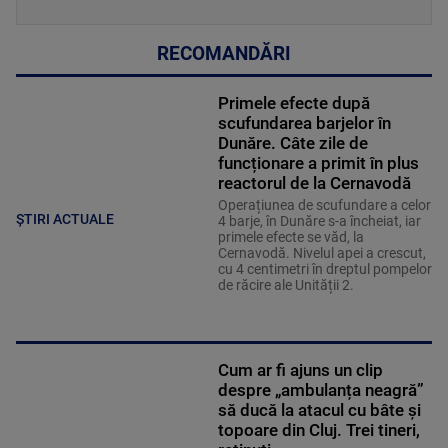
RECOMANDĂRI
Primele efecte după
scufundarea barjelor în
Dunăre. Câte zile de
funcționare a primit în plus
reactorul de la Cernavodă
Operațiunea de scufundare a celor
ȘTIRI ACTUALE
4 barje, în Dunăre s-a încheiat, iar
primele efecte se văd, la
Cernavodă. Nivelul apei a crescut,
cu 4 centimetri în dreptul pompelor
de răcire ale Unității 2.
Cum ar fi ajuns un clip
despre „ambulanța neagră”
să ducă la atacul cu bâte și
topoare din Cluj. Trei tineri,