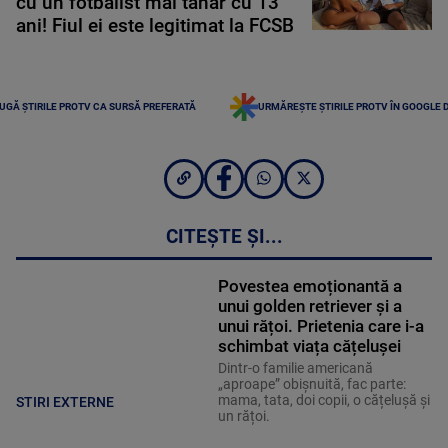
cu un fotbalist mai tânăr cu 13
ani! Fiul ei este legitimat la FCSB
UGĂ ȘTIRILE PROTV CA SURSĂ PREFERATĂ
URMĂREȘTE ȘTIRILE PROTV ÎN GOOGLE 
CITEȘTE ȘI...
Povestea emoționantă a
unui golden retriever și a
unui rățoi. Prietenia care i-a
schimbat viața cățelușei
Dintr-o familie americană
„aproape” obișnuită, fac parte:
mama, tata, doi copii, o cățelușă și
STIRI EXTERNE
un rățoi.