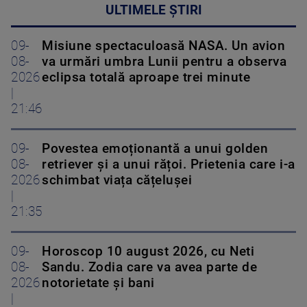
ULTIMELE ȘTIRI
09-
Misiune spectaculoasă NASA. Un avion
08-
va urmări umbra Lunii pentru a observa
2026
eclipsa totală aproape trei minute
|
21:46
09-
Povestea emoționantă a unui golden
08-
retriever și a unui rățoi. Prietenia care i-a
2026
schimbat viața cățelușei
|
21:35
09-
Horoscop 10 august 2026, cu Neti
08-
Sandu. Zodia care va avea parte de
2026
notorietate și bani
|