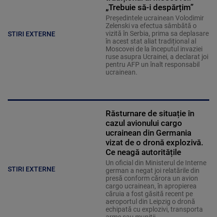
„Trebuie să-i despărțim”
Președintele ucrainean Volodimir
Zelenski va efectua sâmbătă o
vizită în Serbia, prima sa deplasare
STIRI EXTERNE
în acest stat aliat tradițional al
Moscovei de la începutul invaziei
ruse asupra Ucrainei, a declarat joi
pentru AFP un înalt responsabil
ucrainean.
Răsturnare de situație în
cazul avionului cargo
ucrainean din Germania
vizat de o dronă explozivă.
Ce neagă autoritățile
Un oficial din Ministerul de Interne
STIRI EXTERNE
german a negat joi relatările din
presă conform cărora un avion
cargo ucrainean, în apropierea
căruia a fost găsită recent pe
aeroportul din Leipzig o dronă
echipată cu explozivi, transporta
arme sau muniţii.