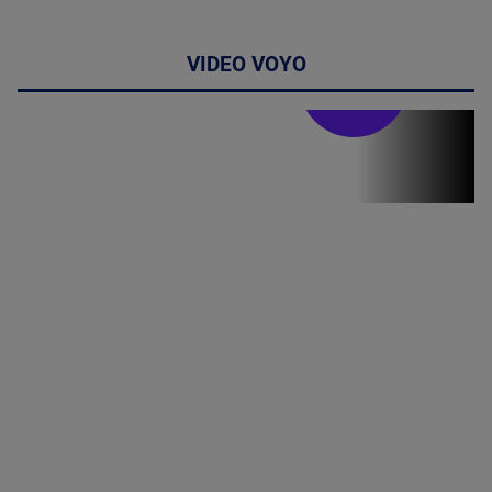
VIDEO VOYO
Stirile PRO TV
Stirile PRO
TV # 19.00 -
06 August
2026
MAI
MULTE