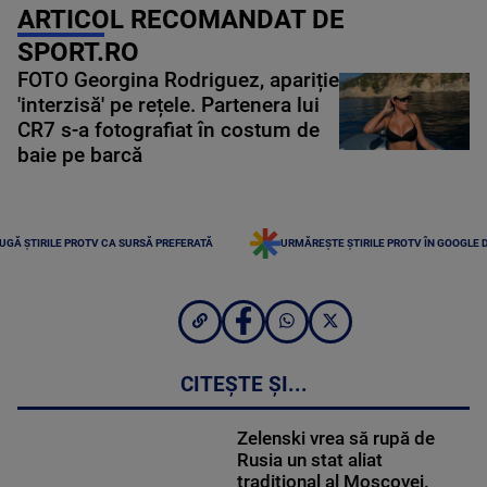
ARTICOL RECOMANDAT DE
SPORT.RO
FOTO Georgina Rodriguez, apariție
'interzisă' pe rețele. Partenera lui
CR7 s-a fotografiat în costum de
baie pe barcă
UGĂ ȘTIRILE PROTV CA SURSĂ PREFERATĂ
URMĂREȘTE ȘTIRILE PROTV ÎN GOOGLE 
CITEȘTE ȘI...
Zelenski vrea să rupă de
Rusia un stat aliat
tradițional al Moscovei.