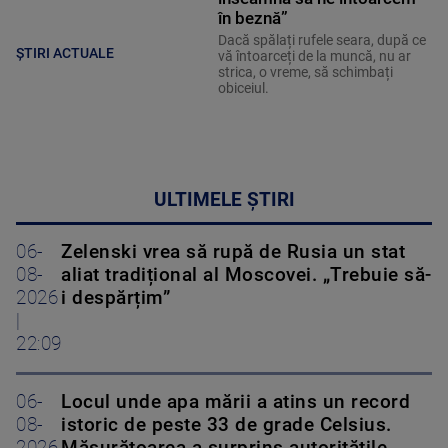
în beznă”
Dacă spălați rufele seara, după ce
ȘTIRI ACTUALE
vă întoarceți de la muncă, nu ar
strica, o vreme, să schimbați
obiceiul.
ULTIMELE ȘTIRI
06-
Zelenski vrea să rupă de Rusia un stat
08-
aliat tradițional al Moscovei. „Trebuie să-
2026
i despărțim”
|
22:09
06-
Locul unde apa mării a atins un record
08-
istoric de peste 33 de grade Celsius.
2026
Măsurătoarea a surprins autoritățile