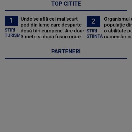
TOP CITITE
Unde se află cel mai scurt
Organismul 
1
2
pod din lume care desparte
populație di
STIRI
două țări europene. Are doar
o abilitate p
STIRI
TURISM
3 metri și două fusuri orare
oamenilor nu
STIINTA
PARTENERI