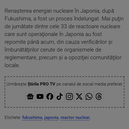
Renaşterea energiei nucleare în Japonia, după
Fukushima, a fost un proces îndelungat. Mai puţin
de jumătate dintre cele 33 de reactoare nucleare
care sunt operaţionale în Japonia au fost
repornite până acum, din cauza verificărilor şi
îmbunătăţirilor cerute de organismele de
reglementare, precum şi a opoziţiei comunităţilor
locale.
Urmărește
Știrile PRO TV
pe canalul de social media preferat:
Etichete:
fukushima
,
japonia
,
reactor nuclear
,