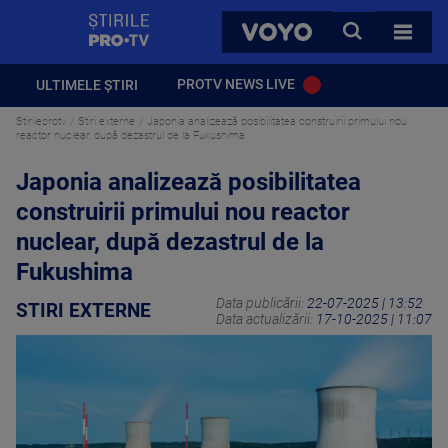
StirilePROTV
CAUTA
VOYO
TOATE 
PROTV NEWS LIVE
ULTIMELE ȘTIRI
Stirileprotv
Stiri externe
Japonia analizează posibilitatea construirii primului nou
reactor nuclear, după dezastrul de la Fukushima
Japonia analizează posibilitatea
construirii primului nou reactor
nuclear, după dezastrul de la
Fukushima
Data publicării:
22-07-2025 | 13:52
STIRI EXTERNE
Data actualizării:
17-10-2025 | 11:07