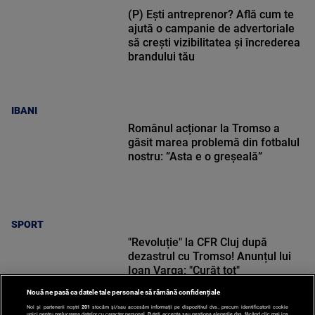
(P) Ești antreprenor? Află cum te
ajută o campanie de advertoriale
să crești vizibilitatea și încrederea
brandului tău
IBANI
Românul acționar la Tromso a
găsit marea problemă din fotbalul
nostru: ”Asta e o greșeală”
SPORT
"Revoluție" la CFR Cluj după
dezastrul cu Tromso! Anunțul lui
Ioan Varga: "Curăț tot"
Nouă ne pasă ca datele tale personale să rămână confidențiale
Noi și partenerii noștri
201
stocăm și/sau accesăm informații pe dispozitivul dvs., precum identificatorii cookie
unici pentru prelucrarea datelor cu caracter personal. Puteți accepta sau gestiona alegerile dvs. făcând clic mai jos