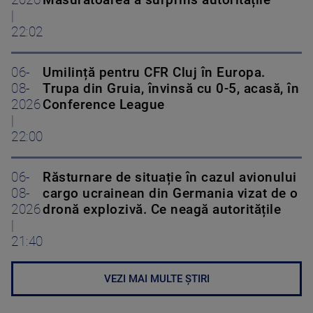
|
22:02
06-
Umilință pentru CFR Cluj în Europa.
08-
Trupa din Gruia, învinsă cu 0-5, acasă, în
2026
Conference League
|
22:00
06-
Răsturnare de situație în cazul avionului
08-
cargo ucrainean din Germania vizat de o
2026
dronă explozivă. Ce neagă autoritățile
|
21:40
VEZI MAI MULTE ȘTIRI