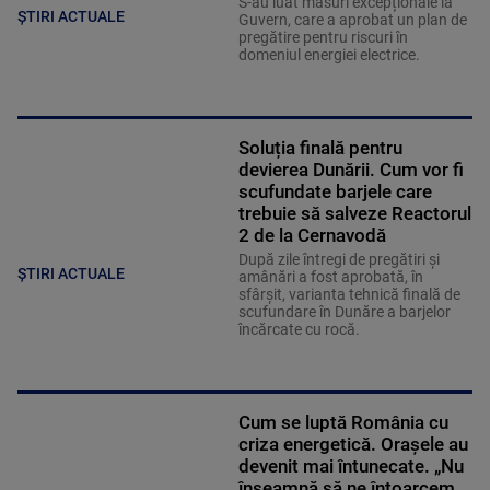
S-au luat măsuri excepționale la
ȘTIRI ACTUALE
Guvern, care a aprobat un plan de
pregătire pentru riscuri în
domeniul energiei electrice.
Soluția finală pentru
devierea Dunării. Cum vor fi
scufundate barjele care
trebuie să salveze Reactorul
2 de la Cernavodă
După zile întregi de pregătiri și
ȘTIRI ACTUALE
amânări a fost aprobată, în
sfârșit, varianta tehnică finală de
scufundare în Dunăre a barjelor
încărcate cu rocă.
Cum se luptă România cu
criza energetică. Orașele au
devenit mai întunecate. „Nu
înseamnă să ne întoarcem