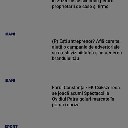
în 2026: ce se schimbă pentru
proprietarii de case și firme
IBANI
(P) Ești antreprenor? Află cum te
ajută o campanie de advertoriale
să crești vizibilitatea și încrederea
brandului tău
IBANI
Farul Constanța - FK Csikszereda
se joacă acum! Spectacol la
Ovidiu! Patru goluri marcate în
prima repriză
SPORT