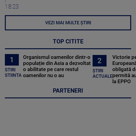
18:23
VEZI MAI MULTE ȘTIRI
TOP CITITE
Organismul oamenilor dintr-o
Victorie p
1
2
populație din Asia a dezvoltat
Europeană
o abilitate pe care restul
obligată d
STIRI
ȘTIRI
oamenilor nu o au
permită au
STIINTA
ACTUALE
la EPPO
PARTENERI