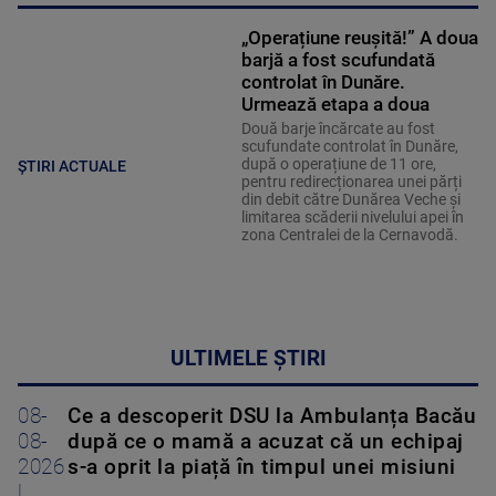
„Operațiune reușită!” A doua
barjă a fost scufundată
controlat în Dunăre.
Urmează etapa a doua
Două barje încărcate au fost
scufundate controlat în Dunăre,
după o operațiune de 11 ore,
ȘTIRI ACTUALE
pentru redirecționarea unei părți
din debit către Dunărea Veche și
limitarea scăderii nivelului apei în
zona Centralei de la Cernavodă.
ULTIMELE ȘTIRI
08-
Ce a descoperit DSU la Ambulanța Bacău
08-
după ce o mamă a acuzat că un echipaj
2026
s-a oprit la piață în timpul unei misiuni
|