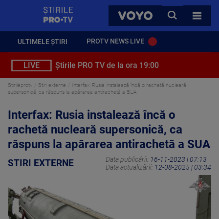
StirilePROTV
CAUTA
VOYO
TOATE 
PROTV NEWS LIVE
ULTIMELE ȘTIRI
LIVE
Știrile PRO TV de la ora 19:00
Stirileprotv
Stiri externe
Interfax: Rusia instalează încă o rachetă nucleară
supersonică, ca răspuns la apărarea antirachetă a SUA
Interfax: Rusia instalează încă o
rachetă nucleară supersonică, ca
răspuns la apărarea antirachetă a SUA
Data publicării:
16-11-2023 | 07:13
STIRI EXTERNE
Data actualizării:
12-08-2025 | 03:34