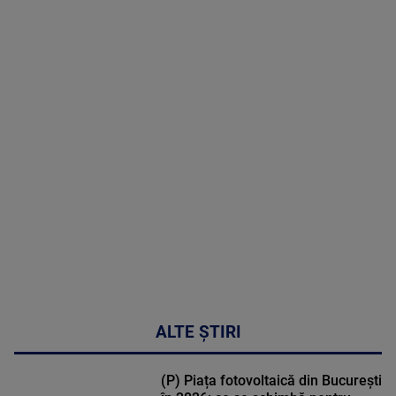
08 August
2026
MAI
MULTE
DETALII
02:32:45
ALTE ȘTIRI
(P) Piața fotovoltaică din București