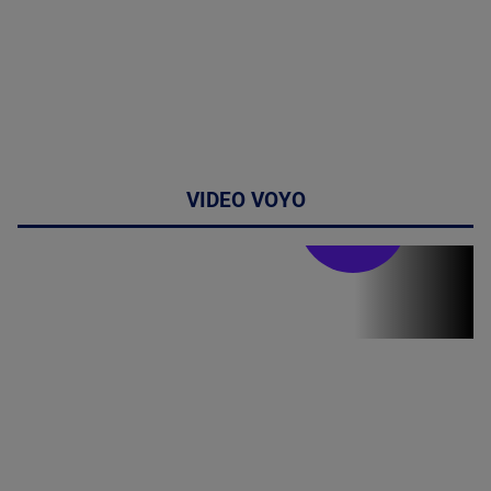
VIDEO VOYO
Stirile PRO TV
Stirile PRO
TV # 07.00 -