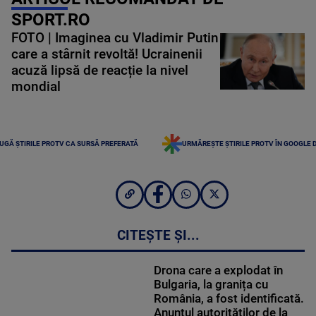
SPORT.RO
FOTO | Imaginea cu Vladimir Putin
care a stârnit revoltă! Ucrainenii
acuză lipsă de reacție la nivel
mondial
UGĂ ȘTIRILE PROTV CA SURSĂ PREFERATĂ
URMĂREȘTE ȘTIRILE PROTV ÎN GOOGLE 
CITEȘTE ȘI...
Drona care a explodat în
Bulgaria, la granița cu
România, a fost identificată.
Anunțul autorităților de la