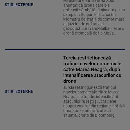
Ministerul Apărării de la Sofia a
STIRI EXTERNE
anunțat că drona care s-a
prăbușit sâmbătă dimineața pe un
câmp din Bulgaria, la circa un
kilometru de stația de comprimare
a gazelor de pe traseul
gazoductului Trans-Balkan, este o
dronă-momeală de tip Maya.
Turcia restricționează
traficul navelor comerciale
către Marea Neagră, după
intensificarea atacurilor cu
drone
Turcia restricționează traficul
STIRI EXTERNE
navelor comerciale către Marea
Neagră, pe fondul intensificării
atacurilor rusești și ucrainene
asupra vaselor din regiune, potrivit
unor surse familiarizate cu
situația, citate de Bloomberg.