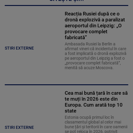
Reacția Rusiei după ce o
dronă explozivă a paralizat
aeroportul din Leipzig: „O
provocare complet
fabricată”
Ambasada Rusiei la Berlin a
STIRI EXTERNE
afirmat vineri că incidentul în care
a fost implicată o dronă explozivă
pe aeroportul din Leipzig a fost o
„provocare complet fabricată”,
menită să acuze Moscova.
Cea mai bună țară în care să
te muți în 2026 este din
Europa. Cum arată top 10
state
Estonia ocupă primul loc în
clasamentul global al celor mai
bune țări și teritorii în care oamenii
STIRI EXTERNE
se pot reloca în 2026, potrivit