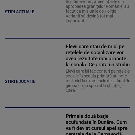
În ultimele luni, amenințările din
apropierea granițelor României au
făcut ca misiunile de Poliție
ȘTIRI ACTUALE
Aeriană să devină tot mai
importante.
Elevii care stau de mici pe
rețelele de socializare vor
avea rezultate mai proaste
la școală. Ce arată un studiu
Elevii care îşi fac conturi pe rețelele
sociale în școala primară au note
mai mici la examenele de la final de
STIRI EDUCATIE
gimnaziu, în special la științe și
citire.
Primele două barje
scufundate în Dunăre. Cum
va fi deviat cursul apei spre
centrala de la Cernavodă