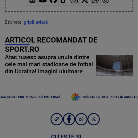
Etichete:
gripă aviară
,
ARTICOL RECOMANDAT DE
SPORT.RO
Atac rusesc asupra unuia dintre
cele mai mari stadioane de fotbal
din Ucraina! Imagini uluitoare
UGĂ ȘTIRILE PROTV CA SURSĂ PREFERATĂ
URMĂREȘTE ȘTIRILE PROTV ÎN GOOGLE 
CITEȘTE ȘI...