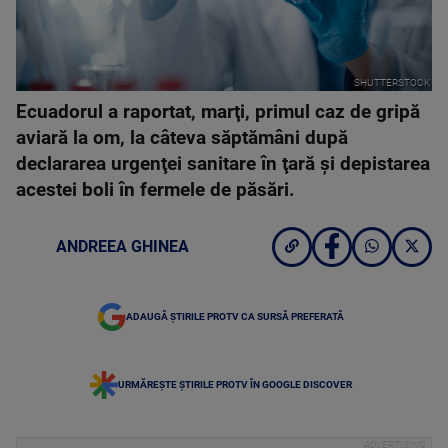
SHUTTERSTOCK
Ecuadorul a raportat, marţi, primul caz de gripă
aviară la om, la câteva săptămâni după
declararea urgenţei sanitare în ţară şi depistarea
acestei boli în fermele de păsări.
ANDREEA GHINEA
ADAUGĂ ȘTIRILE PROTV CA SURSĂ PREFERATĂ
URMĂREȘTE ȘTIRILE PROTV ÎN GOOGLE DISCOVER