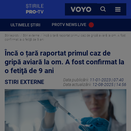
StirilePROTV
CAUTA
VOYO
TOATE 
PROTV NEWS LIVE
ULTIMELE ȘTIRI
Stirileprotv
Stiri externe
Încă o țară raportat primul caz de gripă aviară la om. A fost
confirmat la o fetiţă de 9 ani
Încă o țară raportat primul caz de
gripă aviară la om. A fost confirmat la
o fetiţă de 9 ani
Data publicării:
11-01-2023 | 07:40
STIRI EXTERNE
Data actualizării:
12-08-2025 | 14:56