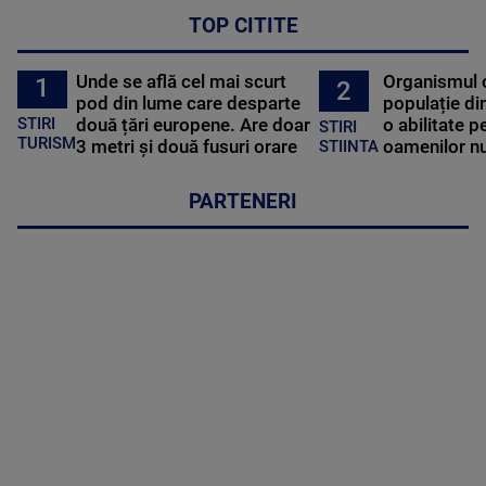
TOP CITITE
Unde se află cel mai scurt
Organismul 
1
2
pod din lume care desparte
populație di
STIRI
două țări europene. Are doar
o abilitate p
STIRI
TURISM
3 metri și două fusuri orare
oamenilor nu
STIINTA
PARTENERI