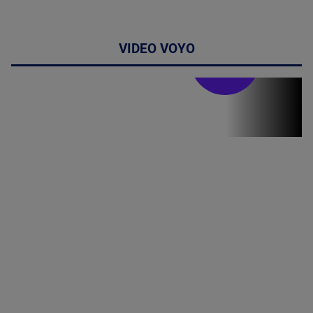
VIDEO VOYO
Stirile PRO TV
Stirile PRO
TV # 19.00 -
07 August
2026
MAI