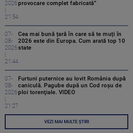
2026
provocare complet fabricată”
|
21:54
07-
Cea mai bună țară în care să te muți în
08-
2026 este din Europa. Cum arată top 10
2026
state
|
21:44
07-
Furtuni puternice au lovit România după
08-
caniculă. Pagube după un Cod roşu de
2026
ploi torenţiale. VIDEO
|
21:27
VEZI MAI MULTE ȘTIRI