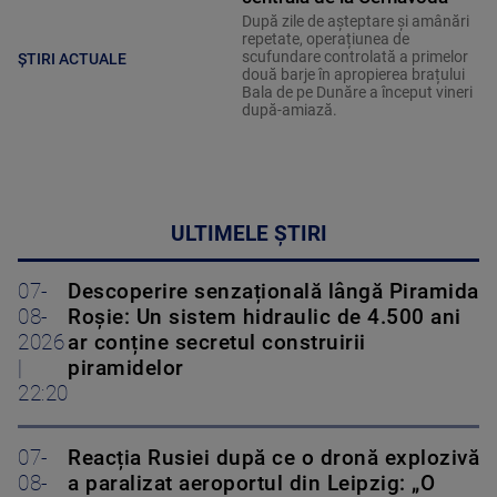
După zile de așteptare și amânări
repetate, operațiunea de
scufundare controlată a primelor
ȘTIRI ACTUALE
două barje în apropierea brațului
Bala de pe Dunăre a început vineri
după-amiază.
ULTIMELE ȘTIRI
07-
Descoperire senzațională lângă Piramida
08-
Roșie: Un sistem hidraulic de 4.500 ani
2026
ar conține secretul construirii
|
piramidelor
22:20
07-
Reacția Rusiei după ce o dronă explozivă
08-
a paralizat aeroportul din Leipzig: „O