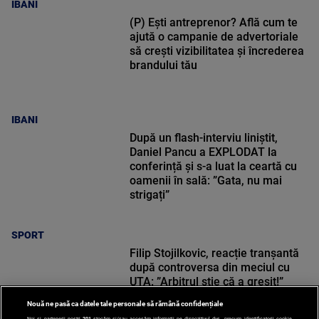
IBANI
(P) Ești antreprenor? Află cum te
ajută o campanie de advertoriale
să crești vizibilitatea și încrederea
brandului tău
IBANI
După un flash-interviu liniștit,
Daniel Pancu a EXPLODAT la
conferință și s-a luat la ceartă cu
oamenii în sală: ”Gata, nu mai
strigați”
SPORT
Filip Stojilkovic, reacție tranșantă
după controversa din meciul cu
UTA: ”Arbitrul știe că a greșit!”
Nouă ne pasă ca datele tale personale să rămână confidențiale
Noi și partenerii noștri
201
stocăm și/sau accesăm informații pe dispozitivul dvs., precum identificatorii cookie