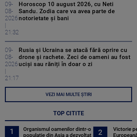
09-
Horoscop 10 august 2026, cu Neti
08-
Sandu. Zodia care va avea parte de
2026
notorietate și bani
|
21:32
09-
Rusia și Ucraina se atacă fără oprire cu
08-
drone și rachete. Zeci de oameni au fost
2026
uciși sau răniți în doar o zi
|
21:17
VEZI MAI MULTE ȘTIRI
TOP CITITE
Organismul oamenilor dintr-o
Victorie p
1
2
populație din Asia a dezvoltat
Europeană