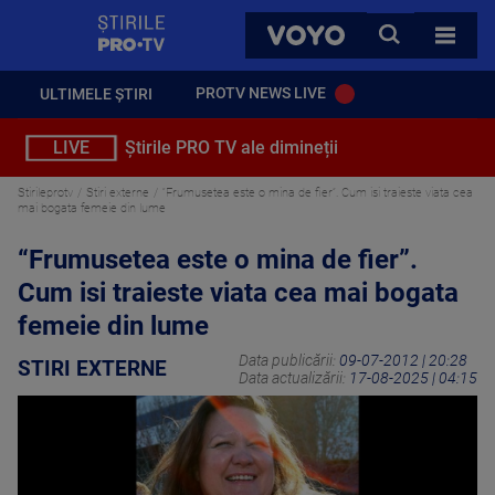
StirilePROTV
CAUTA
VOYO
TOATE 
PROTV NEWS LIVE
ULTIMELE ȘTIRI
LIVE
Știrile PRO TV ale dimineții
Stirileprotv
Stiri externe
“Frumusetea este o mina de fier”. Cum isi traieste viata cea
mai bogata femeie din lume
“Frumusetea este o mina de fier”.
Cum isi traieste viata cea mai bogata
femeie din lume
Data publicării:
09-07-2012 | 20:28
STIRI EXTERNE
Data actualizării:
17-08-2025 | 04:15