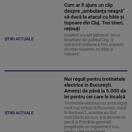
Cum ar fi ajuns un clip
despre „ambulanța neagră”
să ducă la atacul cu bâte și
topoare din Cluj. Trei tineri,
reținuți
Incident șocant petrecut, într-o
ȘTIRI ACTUALE
localitate din județul Cluj. O
salvare în misiune a fost atacată
de niște localnici, cu bâte și
topoare.
Noi reguli pentru trotinetele
electrice în București.
Amenzi de până la 5.000 de
lei pentru cei care le încalcă
Trotinetele electrice vor avea reguli
mult mai stricte în București. Dacă
în Sectorul 1, acestea au fost
ȘTIRI ACTUALE
interzise în parcuri, și la locurile de
joacă și Primăria generală
pregătește un regulament nou,
pentru cele de închiriat.