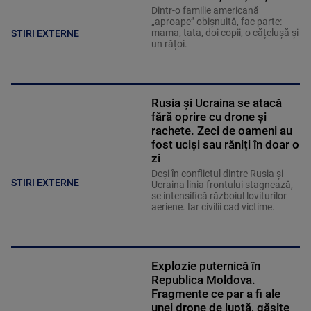
Dintr-o familie americană
„aproape” obișnuită, fac parte:
mama, tata, doi copii, o cățelușă și
STIRI EXTERNE
un rățoi.
Rusia și Ucraina se atacă
fără oprire cu drone și
rachete. Zeci de oameni au
fost uciși sau răniți în doar o
zi
Deși în conflictul dintre Rusia și
STIRI EXTERNE
Ucraina linia frontului stagnează,
se intensifică războiul loviturilor
aeriene. Iar civilii cad victime.
Explozie puternică în
Republica Moldova.
Fragmente ce par a fi ale
unei drone de luptă, găsite