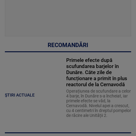
RECOMANDĂRI
Primele efecte după
scufundarea barjelor în
Dunăre. Câte zile de
funcționare a primit în plus
reactorul de la Cernavodă
Operațiunea de scufundare a celor
ȘTIRI ACTUALE
4 barje, în Dunăre s-a încheiat, iar
primele efecte se văd, la
Cernavodă. Nivelul apei a crescut,
cu 4 centimetri în dreptul pompelor
de răcire ale Unității 2.