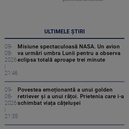
ULTIMELE ȘTIRI
09-
Misiune spectaculoasă NASA. Un avion
08-
va urmări umbra Lunii pentru a observa
2026
eclipsa totală aproape trei minute
|
21:46
09-
Povestea emoționantă a unui golden
08-
retriever și a unui rățoi. Prietenia care i-a
2026
schimbat viața cățelușei
|
21:35