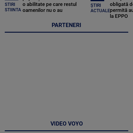
o abilitate pe care restul
obligată d
STIRI
ȘTIRI
oamenilor nu o au
permită au
STIINTA
ACTUALE
la EPPO
PARTENERI
VIDEO VOYO