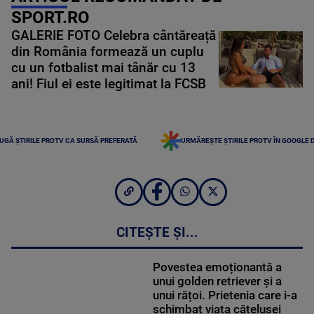
SPORT.RO
GALERIE FOTO Celebra cântăreață
din România formează un cuplu
cu un fotbalist mai tânăr cu 13
ani! Fiul ei este legitimat la FCSB
UGĂ ȘTIRILE PROTV CA SURSĂ PREFERATĂ
URMĂREȘTE ȘTIRILE PROTV ÎN GOOGLE 
CITEȘTE ȘI...
Povestea emoționantă a
unui golden retriever și a
unui rățoi. Prietenia care i-a
schimbat viața cățelușei