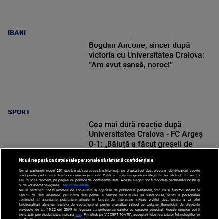
IBANI
Bogdan Andone, sincer după
victoria cu Universitatea Craiova:
”Am avut șansă, noroc!”
SPORT
Cea mai dură reacție după
Universitatea Craiova - FC Argeș
0-1: „Băluță a făcut greșeli de
începători! Elisor încă este dator”
Nouă ne pasă ca datele tale personale să rămână confidențiale
Noi și partenerii noștri
201
stocăm și/sau accesăm informații pe dispozitivul dvs., precum identificatorii cookie
unici pentru prelucrarea datelor cu caracter personal. Puteți accepta sau gestiona alegerile dvs. făcând clic mai jos
sau în orice moment, pe pagina cu politica de confidențialitate. Aceste alegeri vor fi raportate partenerilor noștri și
nu vă vor afecta navigarea.
Mai multe detalii
SPORT
Noi si partenerii nostri (retelele de socializare si agentiile de publicitate partenere, precum si furnizorii nostri de
servicii de date analitice) prelucram date pentru a permite website-ului sa functioneze, pentru a personaliza
continutul si anunturile publicitare afisate in functie de interesele si/sau profilul dvs., pentru a va oferi
functionalitati aferente retelelor de socializare si pentru a analiza traficul pe website. Beneficiati de drepturile
prevazute de art. 15-22 din GDPR in legatura cu prelucrarea datelor cu caracter personal. Aceste drepturi pot fi
exercitate prin modalitatea indicata
aici
. Prin click pe “ACCEPT TOATE”, acceptati folosirea tuturor Tehnologiilor de