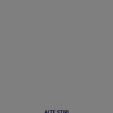
Stirile PRO
TV # 19.00 -
09 August
2026
MAI
MULTE
DETALII
31:15
ALTE ȘTIRI