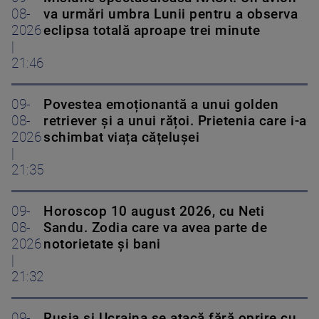
08-
va urmări umbra Lunii pentru a observa
2026
eclipsa totală aproape trei minute
|
21:46
09-
Povestea emoționantă a unui golden
08-
retriever și a unui rățoi. Prietenia care i-a
2026
schimbat viața cățelușei
|
21:35
09-
Horoscop 10 august 2026, cu Neti
08-
Sandu. Zodia care va avea parte de
2026
notorietate și bani
|
21:32
09-
Rusia și Ucraina se atacă fără oprire cu