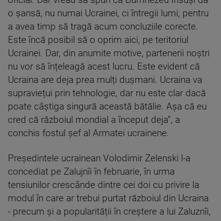
oficial. Dar vreau să spun că Dumnezeu Însuși dă
o șansă, nu numai Ucrainei, ci întregii lumi, pentru
a avea timp să tragă acum concluziile corecte.
Este încă posibil să o oprim aici, pe teritoriul
Ucrainei. Dar, din anumite motive, partenerii noștri
nu vor să înțeleagă acest lucru. Este evident că
Ucraina are deja prea mulți dușmani. Ucraina va
supraviețui prin tehnologie, dar nu este clar dacă
poate câștiga singură această bătălie. Așa că eu
cred că războiul mondial a început deja”, a
conchis fostul șef al Armatei ucrainene.
Președintele ucrainean Volodimir Zelenski l-a
concediat pe Zalujnîi în februarie, în urma
tensiunilor crescânde dintre cei doi cu privire la
modul în care ar trebui purtat războiul din Ucraina
- precum și a popularității în creștere a lui Zaluznîi,