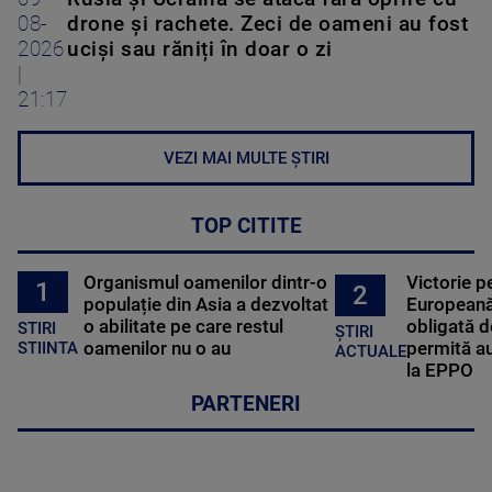
08-
drone și rachete. Zeci de oameni au fost
2026
uciși sau răniți în doar o zi
|
21:17
VEZI MAI MULTE ȘTIRI
TOP CITITE
Organismul oamenilor dintr-o
Victorie p
1
2
populație din Asia a dezvoltat
Europeană
o abilitate pe care restul
obligată d
STIRI
ȘTIRI
oamenilor nu o au
permită au
STIINTA
ACTUALE
la EPPO
PARTENERI