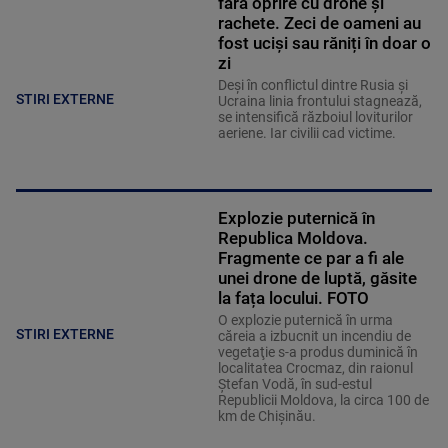
fără oprire cu drone și
rachete. Zeci de oameni au
fost uciși sau răniți în doar o
zi
Deși în conflictul dintre Rusia și
STIRI EXTERNE
Ucraina linia frontului stagnează,
se intensifică războiul loviturilor
aeriene. Iar civilii cad victime.
Explozie puternică în
Republica Moldova.
Fragmente ce par a fi ale
unei drone de luptă, găsite
la fața locului. FOTO
O explozie puternică în urma
STIRI EXTERNE
căreia a izbucnit un incendiu de
vegetaţie s-a produs duminică în
localitatea Crocmaz, din raionul
Ştefan Vodă, în sud-estul
Republicii Moldova, la circa 100 de
km de Chişinău.