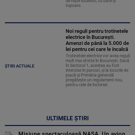
de niște localnici, cu bâte și
topoare.
Noi reguli pentru trotinetele
electrice în București.
Amenzi de până la 5.000 de
lei pentru cei care le încalcă
Trotinetele electrice vor avea reguli
mult mai stricte în București. Dacă
în Sectorul 1, acestea au fost
ȘTIRI ACTUALE
interzise în parcuri, și la locurile de
joacă și Primăria generală
pregătește un regulament nou,
pentru cele de închiriat.
ULTIMELE ȘTIRI
09-
Misiune spectaculoasă NASA. Un avion