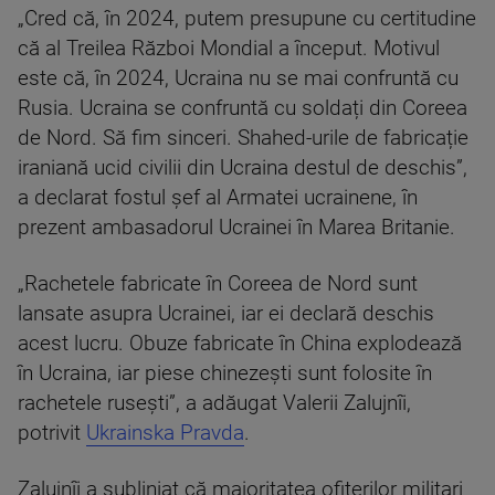
„Cred că, în 2024, putem presupune cu certitudine
că al Treilea Război Mondial a început. Motivul
este că, în 2024, Ucraina nu se mai confruntă cu
Rusia. Ucraina se confruntă cu soldați din Coreea
de Nord. Să fim sinceri. Shahed-urile de fabricație
iraniană ucid civilii din Ucraina destul de deschis”,
a declarat fostul șef al Armatei ucrainene, în
prezent ambasadorul Ucrainei în Marea Britanie.
„Rachetele fabricate în Coreea de Nord sunt
lansate asupra Ucrainei, iar ei declară deschis
acest lucru. Obuze fabricate în China explodează
în Ucraina, iar piese chinezești sunt folosite în
rachetele rusești”, a adăugat Valerii Zalujnîi,
potrivit
Ukrainska Pravda
.
Zalujnîi a subliniat că majoritatea ofițerilor militari