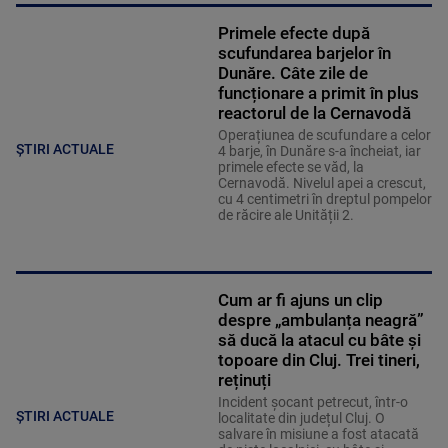
Primele efecte după
scufundarea barjelor în
Dunăre. Câte zile de
funcționare a primit în plus
reactorul de la Cernavodă
Operațiunea de scufundare a celor
ȘTIRI ACTUALE
4 barje, în Dunăre s-a încheiat, iar
primele efecte se văd, la
Cernavodă. Nivelul apei a crescut,
cu 4 centimetri în dreptul pompelor
de răcire ale Unității 2.
Cum ar fi ajuns un clip
despre „ambulanța neagră”
să ducă la atacul cu bâte și
topoare din Cluj. Trei tineri,
reținuți
Incident șocant petrecut, într-o
ȘTIRI ACTUALE
localitate din județul Cluj. O
salvare în misiune a fost atacată