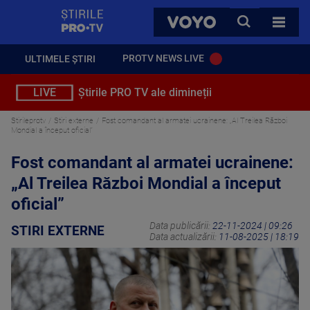
StirilePROTV
CAUTA
VOYO
TOATE 
PROTV NEWS LIVE
ULTIMELE ȘTIRI
LIVE
Știrile PRO TV ale dimineții
Stirileprotv
Stiri externe
Fost comandant al armatei ucrainene: „Al Treilea Război
Mondial a început oficial”
Fost comandant al armatei ucrainene:
„Al Treilea Război Mondial a început
oficial”
Data publicării:
22-11-2024 | 09:26
STIRI EXTERNE
Data actualizării:
11-08-2025 | 18:19