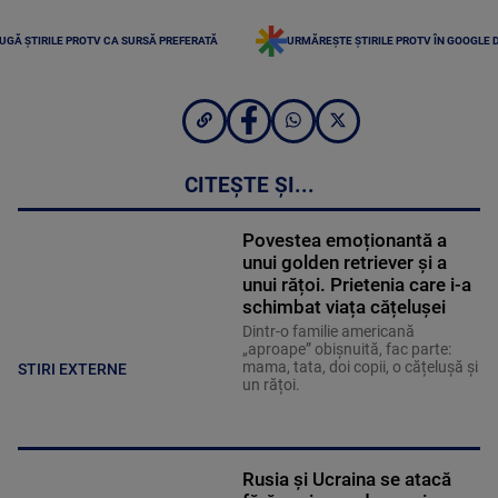
UGĂ ȘTIRILE PROTV CA SURSĂ PREFERATĂ
URMĂREȘTE ȘTIRILE PROTV ÎN GOOGLE 
CITEȘTE ȘI...
Povestea emoționantă a
unui golden retriever și a
unui rățoi. Prietenia care i-a
schimbat viața cățelușei
Dintr-o familie americană
„aproape” obișnuită, fac parte:
mama, tata, doi copii, o cățelușă și
STIRI EXTERNE
un rățoi.
Rusia și Ucraina se atacă