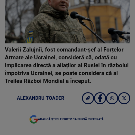
PROFIMEDIA
Valerii Zalujnîi, fost comandant-șef al Forțelor
Armate ale Ucrainei, consideră că, odată cu
implicarea directă a aliaților ai Rusiei în războiul
împotriva Ucrainei, se poate considera că al
Treilea Război Mondial a început.
ALEXANDRU TOADER
ADAUGĂ ȘTIRILE PROTV CA SURSĂ PREFERATĂ