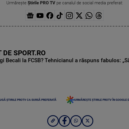
Urmărește
Știrile PRO TV
pe canalul de social media preferat:
 DE SPORT.RO
gi Becali la FCSB? Tehnicianul a răspuns fabulos: „S
UGĂ ȘTIRILE PROTV CA SURSĂ PREFERATĂ
URMĂREȘTE ȘTIRILE PROTV ÎN GOOGLE 