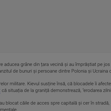
are aducea grâne din țara vecină și au împrăștiat pe jos
anzitul de bunuri și persoane dintre Polonia și Ucraina d
elor militare. Kievul susține însă, că blocadele îi afec
t
că situația de la graniță demonstrează, "erodarea zilnică
 au blocat căile de acces spre capitală și cer în stradă
amentale.