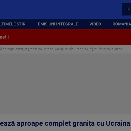
P
LTIMELE ȘTIRI
EMISIUNI INTEGRALE
VIDEO
ROMÂNIA,
neții
ă aproape complet granița cu Ucraina. Colegii lor din Grecia au „sigilat” intrarea în Atena
hează aproape complet granița cu Ucraina. 