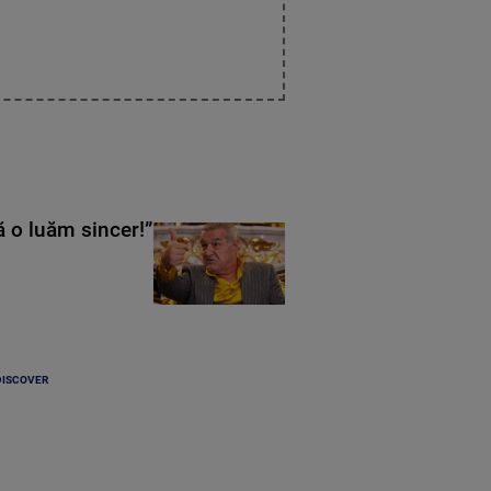
ă o luăm sincer!”
DISCOVER