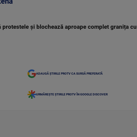
Atena
că protestele și blochează aproape complet granița c
ADAUGĂ ȘTIRILE PROTV CA SURSĂ PREFERATĂ
URMĂREȘTE ȘTIRILE PROTV ÎN GOOGLE DISCOVER