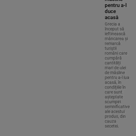
pentru a-l
duce
acasă
Grecia a
început să
ieftinească
mâncarea și
remarcă
turiștii
români care
cumpără
cantități
mari de ulei
de măsline
pentru a-l lua
acasă, în
condițiile în
care sunt
așteptate
scumpiri
semnificative
ale acestui
produs, din
cauza
secetei.