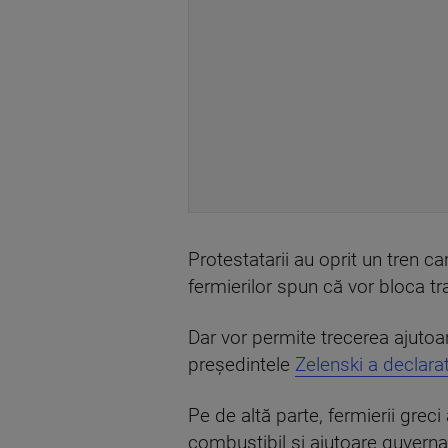
Protestatarii au oprit un tren c
fermierilor spun că vor bloca tr
Dar vor permite trecerea ajutoar
președintele
Zelenski a declara
Pe de altă parte, fermierii greci
combustibil și ajutoare guvern