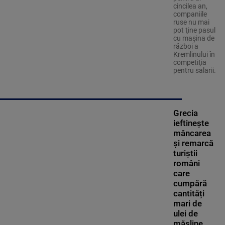
cincilea an,
companiile
ruse nu mai
pot ţine pasul
cu maşina de
război a
Kremlinului în
competiţia
pentru salarii.
Grecia
ieftinește
mâncarea
și remarcă
turiștii
români
care
cumpără
cantități
mari de
ulei de
măsline