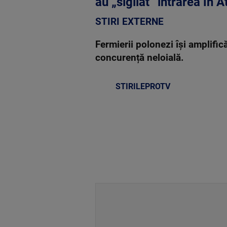
au „sigilat” intrarea în 
STIRI EXTERNE
Fermierii polonezi își amplifi
concurență neloială.
STIRILEPROTV