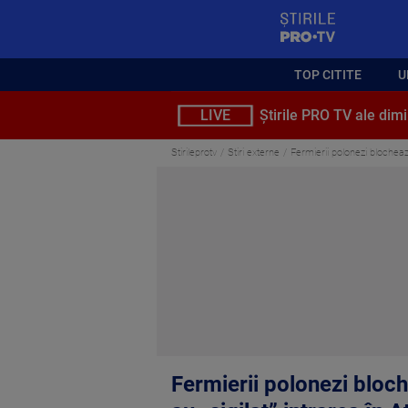
StirilePROTV
TOP CITITE
U
LIVE
Știrile PRO TV ale dimi
Stirileprotv
Stiri externe
Fermierii polonezi blocheaz
Fermierii polonezi bloc