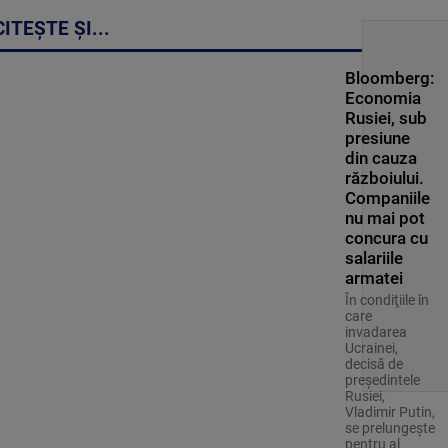
CITEȘTE ȘI...
Bloomberg:
Economia
Rusiei, sub
presiune
din cauza
războiului.
Companiile
nu mai pot
concura cu
salariile
armatei
În condiţiile în
care
invadarea
Ucrainei,
decisă de
preşedintele
Rusiei,
Vladimir Putin,
se prelungeşte
pentru al