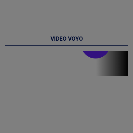
VIDEO VOYO
Stirile PRO TV
Stirile PRO
TV # 19.00 -
05 August
2026