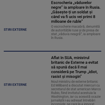
Escrocheria „văduvelor
negre” ia amploare în Rusia.
„Găsește-ți un soldat și
când va fi ucis vei primi 8
milioane de ruble”
O escrocherie macabră, denumită
STIRI EXTERNE
de autoritățile ruse și de presa de
stat „văduva neagră”, ia amploare
în Rusia.
Aflat în SUA, ministrul
britanic de Externe a evitat
să spună dacă îl mai
consideră pe Trump „idiot,
rasist și misogin”
Noul ministru de externe britanic
STIRI EXTERNE
Ed Miliband a discutat miercuri cu
secretarul de stat american Marco
Rubio, fiind invitatul acestuia la
Washington, iar cu această ocazie
jurnaliştii i-au adresat întrebări
incomode, pe care le-a ignorat,