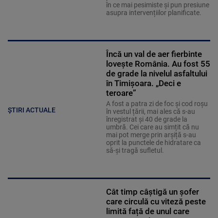
în ce mai pesimiste și pun presiune
asupra intervențiilor planificate.
Încă un val de aer fierbinte
lovește România. Au fost 55
de grade la nivelul asfaltului
în Timișoara. „Deci e
teroare”
A fost a patra zi de foc și cod roșu
ȘTIRI ACTUALE
în vestul țării, mai ales că s-au
înregistrat și 40 de grade la
umbră. Cei care au simțit că nu
mai pot merge prin arșiță s-au
oprit la punctele de hidratare ca
să-și tragă sufletul.
Cât timp câștigă un șofer
care circulă cu viteză peste
limită față de unul care