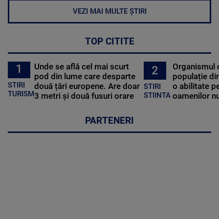
VEZI MAI MULTE ȘTIRI
TOP CITITE
Unde se află cel mai scurt
Organismul 
1
2
pod din lume care desparte
populație di
STIRI
două țări europene. Are doar
o abilitate p
STIRI
TURISM
3 metri și două fusuri orare
oamenilor nu
STIINTA
PARTENERI