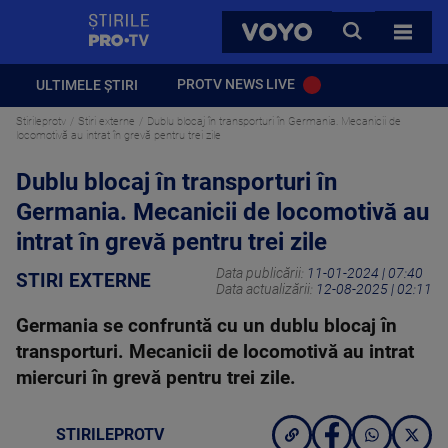
StirilePROTV
CAUTA
VOYO
TOATE 
PROTV NEWS LIVE
ULTIMELE ȘTIRI
Stirileprotv
Stiri externe
Dublu blocaj în transporturi în Germania. Mecanicii de
locomotivă au intrat în grevă pentru trei zile
Dublu blocaj în transporturi în
Germania. Mecanicii de locomotivă au
intrat în grevă pentru trei zile
Data publicării:
11-01-2024 | 07:40
STIRI EXTERNE
Data actualizării:
12-08-2025 | 02:11
Germania se confruntă cu un dublu blocaj în
transporturi. Mecanicii de locomotivă au intrat
miercuri în grevă pentru trei zile.
STIRILEPROTV