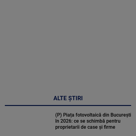
MAI
MULTE
DETALII
50:27
ALTE ȘTIRI
(P) Piața fotovoltaică din București
în 2026: ce se schimbă pentru
proprietarii de case și firme