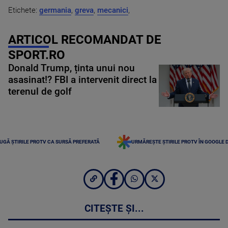
Etichete:
germania
,
greva
,
mecanici
,
ARTICOL RECOMANDAT DE
SPORT.RO
Donald Trump, ținta unui nou
asasinat!? FBI a intervenit direct la
terenul de golf
UGĂ ȘTIRILE PROTV CA SURSĂ PREFERATĂ
URMĂREȘTE ȘTIRILE PROTV ÎN GOOGLE 
CITEȘTE ȘI...