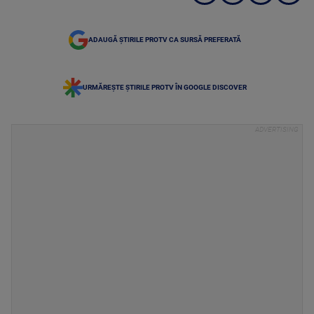
ADAUGĂ ȘTIRILE PROTV CA SURSĂ PREFERATĂ
URMĂREȘTE ȘTIRILE PROTV ÎN GOOGLE DISCOVER