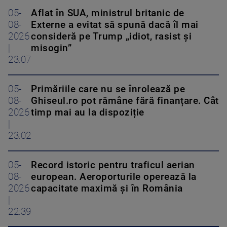
05-
Aflat în SUA, ministrul britanic de
08-
Externe a evitat să spună dacă îl mai
2026
consideră pe Trump „idiot, rasist și
|
misogin”
23:07
05-
Primăriile care nu se înrolează pe
08-
Ghiseul.ro pot rămâne fără finanțare. Cât
2026
timp mai au la dispoziție
|
23:02
05-
Record istoric pentru traficul aerian
08-
european. Aeroporturile operează la
2026
capacitate maximă și în România
|
22:39