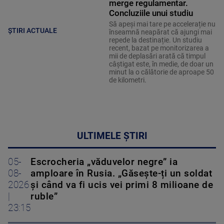
merge regulamentar.
Concluziile unui studiu
Să apeși mai tare pe accelerație nu
ȘTIRI ACTUALE
înseamnă neapărat că ajungi mai
repede la destinație. Un studiu
recent, bazat pe monitorizarea a
mii de deplasări arată că timpul
câștigat este, în medie, de doar un
minut la o călătorie de aproape 50
de kilometri.
ULTIMELE ȘTIRI
05-
Escrocheria „văduvelor negre” ia
08-
amploare în Rusia. „Găsește-ți un soldat
2026
și când va fi ucis vei primi 8 milioane de
|
ruble”
23:15