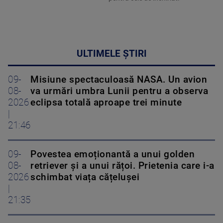
ULTIMELE ȘTIRI
09-
Misiune spectaculoasă NASA. Un avion
08-
va urmări umbra Lunii pentru a observa
2026
eclipsa totală aproape trei minute
|
21:46
09-
Povestea emoționantă a unui golden
08-
retriever și a unui rățoi. Prietenia care i-a
2026
schimbat viața cățelușei
|
21:35