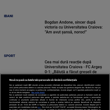
IBANI
Bogdan Andone, sincer după
victoria cu Universitatea Craiova:
”Am avut șansă, noroc!”
SPORT
Cea mai dură reacție după
Universitatea Craiova - FC Argeș
0-1: „Băluță a făcut greșeli de
începători! Elisor încă este dator”
Nouă ne pasă ca datele tale personale să rămână confidențiale
Noi și partenerii noștri
201
stocăm și/sau accesăm informații pe dispozitivul dvs., precum identificatorii cookie
unici pentru prelucrarea datelor cu caracter personal. Puteți accepta sau gestiona alegerile dvs. făcând clic mai jos
sau în orice moment, pe pagina cu politica de confidențialitate. Aceste alegeri vor fi raportate partenerilor noștri și
nu vă vor afecta navigarea.
Mai multe detalii
SPORT
Noi si partenerii nostri (retelele de socializare si agentiile de publicitate partenere, precum si furnizorii nostri de
servicii de date analitice) prelucram date pentru a permite website-ului sa functioneze, pentru a personaliza
continutul si anunturile publicitare afisate in functie de interesele si/sau profilul dvs., pentru a va oferi
functionalitati aferente retelelor de socializare si pentru a analiza traficul pe website. Beneficiati de drepturile
prevazute de art. 15-22 din GDPR in legatura cu prelucrarea datelor cu caracter personal. Aceste drepturi pot fi
exercitate prin modalitatea indicata
aici
. Prin click pe “ACCEPT TOATE”, acceptati folosirea tuturor Tehnologiilor de
tip Cookie, care implica inclusiv acceptul dvs. cu privire la stocarea/accesarea informatiilor de catre Vendor-ii cu