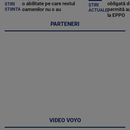
o abilitate pe care restul
obligată d
STIRI
ȘTIRI
oamenilor nu o au
permită au
STIINTA
ACTUALE
la EPPO
PARTENERI
VIDEO VOYO