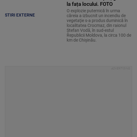
la fața locului. FOTO
O explozie puternică în urma
STIRI EXTERNE
căreia a izbucnit un incendiu de
vegetaţie s-a produs duminică în
localitatea Crocmaz, din raionul
Ştefan Vodă, în sud-estul
Republicii Moldova, la circa 100 de
km de Chişinău.