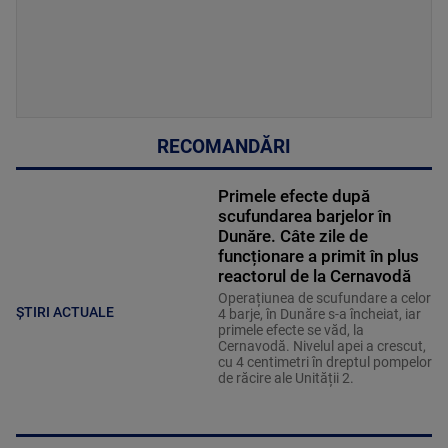
RECOMANDĂRI
Primele efecte după
scufundarea barjelor în
Dunăre. Câte zile de
funcționare a primit în plus
reactorul de la Cernavodă
Operațiunea de scufundare a celor
ȘTIRI ACTUALE
4 barje, în Dunăre s-a încheiat, iar
primele efecte se văd, la
Cernavodă. Nivelul apei a crescut,
cu 4 centimetri în dreptul pompelor
de răcire ale Unității 2.