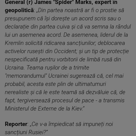
General (r) James "Spider" Marks, expert în
geopolitică
:
„Din partea noastră ar fi o prostie să
presupunem că își dorește un acord scris sau o
declarație din partea cuiva și că va semna la rândul
lui un asemenea acord. De asemenea, liderul de la
Kremlin solicită ridicarea sancțiunilor; deblocarea
activelor rusești din Occident; și un tip de protecție
nespecificată pentru vorbitorii de limbă rusă din
Ucraina. Teama rușilor de a trimite
"memorandumul" Ucrainei sugerează că, cel mai
probabil, acesta este plin de ultimatumuri
nerealiste și că le este teamă să dezvăluie că, de
fapt, tergiversează procesul de pace - a transmis
Ministerul de Externe de la Kiev.”
Reporter
:
„Ce v-a împiedicat să impuneți noi
sancțiuni Rusiei?”