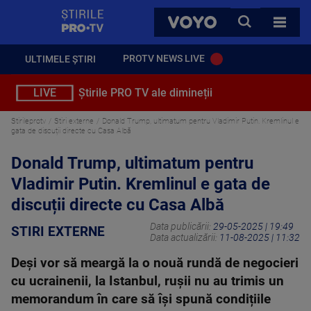
StirilePROTV
CAUTA
VOYO
TOATE 
PROTV NEWS LIVE
ULTIMELE ȘTIRI
LIVE
Știrile PRO TV ale dimineții
Stirileprotv
Stiri externe
Donald Trump, ultimatum pentru Vladimir Putin. Kremlinul e
gata de discuții directe cu Casa Albă
Donald Trump, ultimatum pentru
Vladimir Putin. Kremlinul e gata de
discuții directe cu Casa Albă
Data publicării:
29-05-2025 | 19:49
STIRI EXTERNE
Data actualizării:
11-08-2025 | 11:32
Deși vor să meargă la o nouă rundă de negocieri
cu ucrainenii, la Istanbul, rușii nu au trimis un
memorandum în care să își spună condițiile