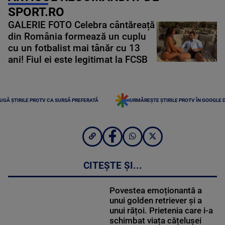
SPORT.RO
GALERIE FOTO Celebra cântăreață
din România formează un cuplu
cu un fotbalist mai tânăr cu 13
ani! Fiul ei este legitimat la FCSB
UGĂ ȘTIRILE PROTV CA SURSĂ PREFERATĂ
URMĂREȘTE ȘTIRILE PROTV ÎN GOOGLE 
CITEȘTE ȘI...
Povestea emoționantă a
unui golden retriever și a
unui rățoi. Prietenia care i-a
schimbat viața cățelușei