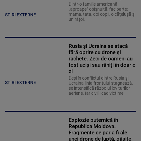
Dintr-o familie americană
„aproape” obișnuită, fac parte:
mama, tata, doi copii, o cățelușă și
STIRI EXTERNE
un rățoi.
Rusia și Ucraina se atacă
fără oprire cu drone și
rachete. Zeci de oameni au
fost uciși sau răniți în doar o
zi
Deși în conflictul dintre Rusia și
STIRI EXTERNE
Ucraina linia frontului stagnează,
se intensifică războiul loviturilor
aeriene. Iar civilii cad victime.
Explozie puternică în
Republica Moldova.
Fragmente ce par a fi ale
unei drone de luptă, găsite