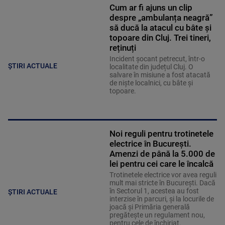
Cum ar fi ajuns un clip
despre „ambulanța neagră”
să ducă la atacul cu bâte și
topoare din Cluj. Trei tineri,
reținuți
Incident șocant petrecut, într-o
ȘTIRI ACTUALE
localitate din județul Cluj. O
salvare în misiune a fost atacată
de niște localnici, cu bâte și
topoare.
Noi reguli pentru trotinetele
electrice în București.
Amenzi de până la 5.000 de
lei pentru cei care le încalcă
Trotinetele electrice vor avea reguli
mult mai stricte în București. Dacă
în Sectorul 1, acestea au fost
ȘTIRI ACTUALE
interzise în parcuri, și la locurile de
joacă și Primăria generală
pregătește un regulament nou,
pentru cele de închiriat.