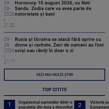
09-
Horoscop 10 august 2026, cu Neti
08-
Sandu. Zodia care va avea parte de
2026
notorietate și bani
|
21:32
09-
Rusia și Ucraina se atacă fără oprire cu
08-
drone și rachete. Zeci de oameni au fost
2026
uciși sau răniți în doar o zi
|
21:17
VEZI MAI MULTE ȘTIRI
TOP CITITE
Organismul oamenilor dintr-o
Victorie p
1
2
populație din Asia a dezvoltat
Europeană