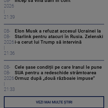
08-
Încep să vină bani în cont
2026
|
21:39
08-
Elon Musk a refuzat accesul Ucrainei la
08-
Starlink pentru atacuri în Rusia. Zelenski
2026
i-a cerut lui Trump să intervină
|
21:36
08-
Cele șase condiții pe care Iranul le pune
08-
SUA pentru a redeschide strâmtoarea
2026
Ormuz după „două războaie impuse”
|
21:33
VEZI MAI MULTE ȘTIRI