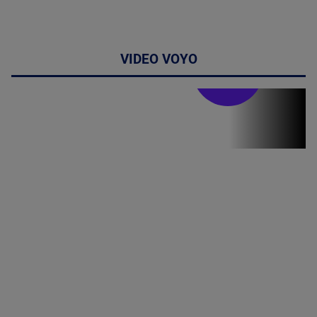
VIDEO VOYO
Stirile PRO TV
Stirile PRO
TV # 19.00 -
8 August
2026
MAI