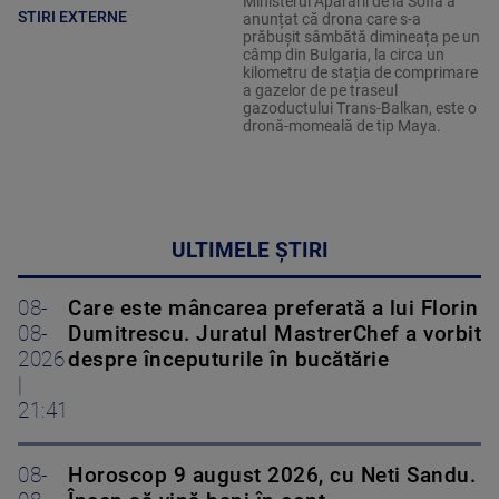
Ministerul Apărării de la Sofia a
STIRI EXTERNE
anunțat că drona care s-a
prăbușit sâmbătă dimineața pe un
câmp din Bulgaria, la circa un
kilometru de stația de comprimare
a gazelor de pe traseul
gazoductului Trans-Balkan, este o
dronă-momeală de tip Maya.
ULTIMELE ȘTIRI
08-
Care este mâncarea preferată a lui Florin
08-
Dumitrescu. Juratul MastrerChef a vorbit
2026
despre începuturile în bucătărie
|
21:41
08-
Horoscop 9 august 2026, cu Neti Sandu.