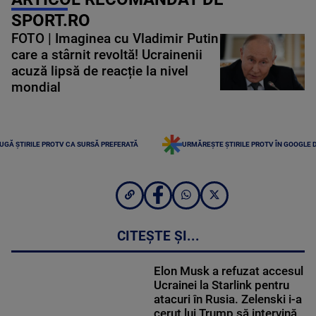
SPORT.RO
FOTO | Imaginea cu Vladimir Putin
care a stârnit revoltă! Ucrainenii
acuză lipsă de reacție la nivel
mondial
UGĂ ȘTIRILE PROTV CA SURSĂ PREFERATĂ
URMĂREȘTE ȘTIRILE PROTV ÎN GOOGLE 
CITEȘTE ȘI...
Elon Musk a refuzat accesul
Ucrainei la Starlink pentru
atacuri în Rusia. Zelenski i-a
cerut lui Trump să intervină