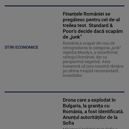
Finanțele României se
pregătesc pentru cel de-al
treilea test. Standard &
Poor’s decide dacă scapăm
de „junk”
România a scapat din nou de
STIRI ECONOMICE
retrogradarea la categoria „junk”.
Agenția Moody's, a reconfirmat
ratingul României, dar cu
perspectivă negativă. Asta
înseamnă că țara noastră rămâne
pe ultima treaptă recomandată
investițiilor.
Drona care a explodat în
Bulgaria, la granița cu
România, a fost identificată.
Anunțul autorităților de la
Sofia