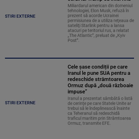
Miliardarul american din domeniul
tehnologiei, Elon Musk, refuză în
prezent să acorde Ucrainei
STIRI EXTERNE
permisiunea de a utiliza reţeaua de
sateliţi Starlink pentru a lansa
atacuri pe teritoriul rus, a relatat
„The Atlantic”, preluat de „Kyiv
Post”.
Cele șase condiții pe care
Iranul le pune SUA pentru a
redeschide strâmtoarea
Ormuz după „două războaie
impuse”
Iranul a prezentat sâmbătă o listă
STIRI EXTERNE
de cerinţe pe care Statele Unite ar
trebui să le îndeplinească înainte
ca Teheranul să redeschidă
traficul maritim prin Strâmtoarea
Ormuz, transmite EFE.