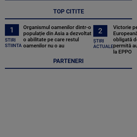
TOP CITITE
Organismul oamenilor dintr-o
Victorie p
1
2
populație din Asia a dezvoltat
Europeană
o abilitate pe care restul
obligată d
STIRI
ȘTIRI
oamenilor nu o au
permită au
STIINTA
ACTUALE
la EPPO
PARTENERI