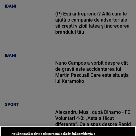
IBANI
(P) Ești antreprenor? Află cum te
ajută o campanie de advertoriale
să crești vizibilitatea și încrederea
brandului tău
IBANI
Nuno Campos a vorbit despre cât
de gravă este accidentarea lui
Martin Pascual! Care este situația
lui Karamoko
SPORT
Alexandru Musi, după Dinamo - FC
Voluntari 4-0: „Asta a făcut
diferența”. Ce a spus despre Rapid
Nouă ne pasă ca datele tale personale să rămână confidențiale