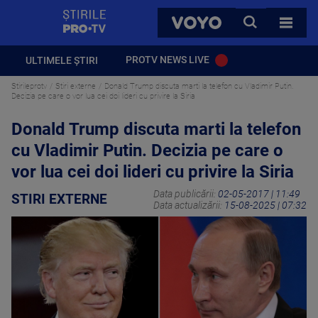
StirilePROTV
CAUTA
VOYO
TOATE 
PROTV NEWS LIVE
ULTIMELE ȘTIRI
Stirileprotv
Stiri externe
Donald Trump discuta marti la telefon cu Vladimir Putin.
Decizia pe care o vor lua cei doi lideri cu privire la Siria
Donald Trump discuta marti la telefon
cu Vladimir Putin. Decizia pe care o
vor lua cei doi lideri cu privire la Siria
Data publicării:
02-05-2017 | 11:49
STIRI EXTERNE
Data actualizării:
15-08-2025 | 07:32