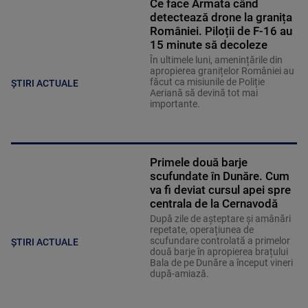
Ce face Armata când
detectează drone la granița
României. Piloții de F-16 au
15 minute să decoleze
În ultimele luni, amenințările din
apropierea granițelor României au
făcut ca misiunile de Poliție
ȘTIRI ACTUALE
Aeriană să devină tot mai
importante.
Primele două barje
scufundate în Dunăre. Cum
va fi deviat cursul apei spre
centrala de la Cernavodă
După zile de așteptare și amânări
repetate, operațiunea de
scufundare controlată a primelor
ȘTIRI ACTUALE
două barje în apropierea brațului
Bala de pe Dunăre a început vineri
după-amiază.