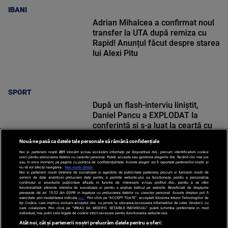
IBANI
Adrian Mihalcea a confirmat noul
transfer la UTA după remiza cu
Rapid! Anunțul făcut despre starea
lui Alexi Pitu
SPORT
După un flash-interviu liniștit,
Daniel Pancu a EXPLODAT la
conferință și s-a luat la ceartă cu
oamenii în sală: ”Gata, nu mai
Nouă ne pasă ca datele tale personale să rămână confidențiale
strigați”
Noi și partenerii noștri
201
stocăm și/sau accesăm informații pe dispozitivul dvs., precum identificatorii cookie
unici pentru prelucrarea datelor cu caracter personal. Puteți accepta sau gestiona alegerile dvs. făcând clic mai jos
sau în orice moment, pe pagina cu politica de confidențialitate. Aceste alegeri vor fi raportate partenerilor noștri și
nu vă vor afecta navigarea.
Mai multe detalii
Noi si partenerii nostri (retelele de socializare si agentiile de publicitate partenere, precum si furnizorii nostri de
SPORT
servicii de date analitice) prelucram date pentru a permite website-ului sa functioneze, pentru a personaliza
continutul si anunturile publicitare afisate in functie de interesele si/sau profilul dvs., pentru a va oferi
functionalitati aferente retelelor de socializare si pentru a analiza traficul pe website. Beneficiati de drepturile
prevazute de art. 15-22 din GDPR in legatura cu prelucrarea datelor cu caracter personal. Aceste drepturi pot fi
exercitate prin modalitatea indicata
aici
. Prin click pe “ACCEPT TOATE”, acceptati folosirea tuturor Tehnologiilor de
tip Cookie, care implica inclusiv acceptul dvs. cu privire la stocarea/accesarea informatiilor de catre Vendor-ii cu
care colaboram. Prin click pe “VREAU SA MODIFIC SETARILE INDIVIDUAL” puteti schimba preferintele in mod
individual, mai putin cele legate de cookie strict necesare pentru functionarea website-ului.
Atât noi, cât și partenerii noștri prelucrăm datele pentru a oferi: