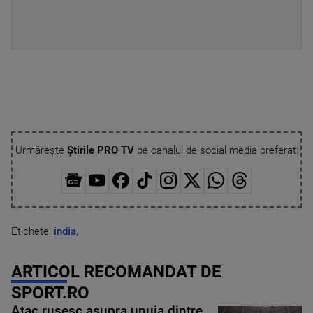
Urmărește
Știrile PRO TV
pe canalul de social media preferat:
Etichete:
india
,
ARTICOL RECOMANDAT DE
SPORT.RO
Atac rusesc asupra unuia dintre