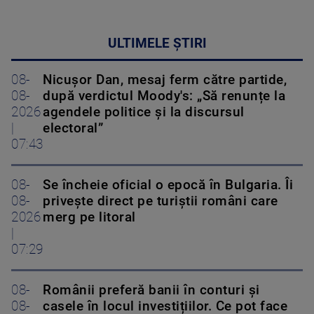
ULTIMELE ȘTIRI
08-
Nicușor Dan, mesaj ferm către partide,
08-
după verdictul Moody's: „Să renunțe la
2026
agendele politice şi la discursul
|
electoral”
07:43
08-
Se încheie oficial o epocă în Bulgaria. Îi
08-
privește direct pe turiștii români care
2026
merg pe litoral
|
07:29
08-
Românii preferă banii în conturi și
08-
casele în locul investițiilor. Ce pot face