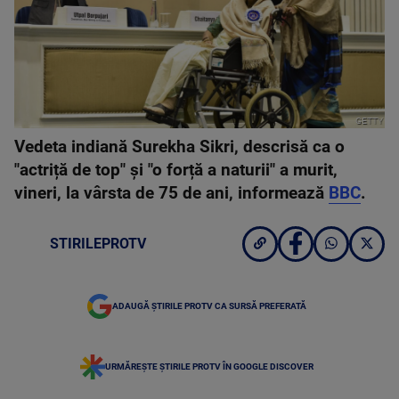
GETTY
Vedeta indiană Surekha Sikri, descrisă ca o
"actriță de top" și "o forță a naturii" a murit,
vineri, la vârsta de 75 de ani, informează
BBC
.
STIRILEPROTV
ADAUGĂ ȘTIRILE PROTV CA SURSĂ PREFERATĂ
URMĂREȘTE ȘTIRILE PROTV ÎN GOOGLE DISCOVER