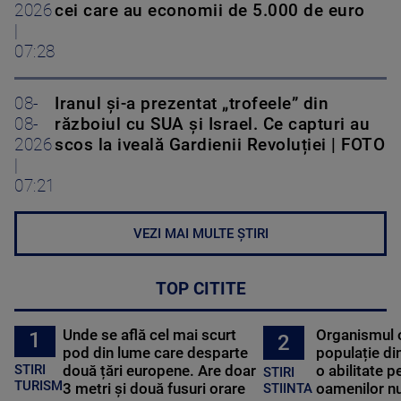
2026
cei care au economii de 5.000 de euro
|
07:28
08-
Iranul și-a prezentat „trofeele” din
08-
războiul cu SUA și Israel. Ce capturi au
2026
scos la iveală Gardienii Revoluției | FOTO
|
07:21
VEZI MAI MULTE ȘTIRI
TOP CITITE
Unde se află cel mai scurt
Organismul 
1
2
pod din lume care desparte
populație di
STIRI
două țări europene. Are doar
o abilitate p
STIRI
TURISM
3 metri și două fusuri orare
oamenilor nu
STIINTA