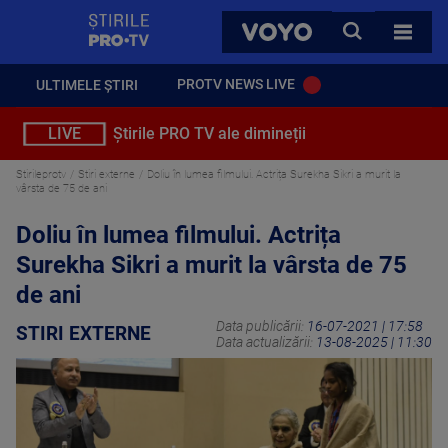
StirilePROTV
CAUTA
VOYO
TOATE 
PROTV NEWS LIVE
ULTIMELE ȘTIRI
LIVE
Știrile PRO TV ale dimineții
Stirileprotv
Stiri externe
Doliu în lumea filmului. Actrița Surekha Sikri a murit la
vârsta de 75 de ani
Doliu în lumea filmului. Actrița
Surekha Sikri a murit la vârsta de 75
de ani
Data publicării:
16-07-2021 | 17:58
STIRI EXTERNE
Data actualizării:
13-08-2025 | 11:30