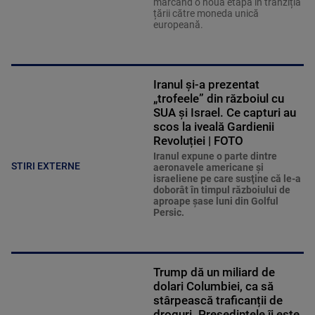
marcând o nouă etapă în tranziția
țării către moneda unică
europeană.
Iranul și-a prezentat
„trofeele” din războiul cu
SUA și Israel. Ce capturi au
scos la iveală Gardienii
Revoluției | FOTO
Iranul expune o parte dintre
STIRI EXTERNE
aeronavele americane şi
israeliene pe care susţine că le-a
doborât în timpul războiului de
aproape şase luni din Golful
Persic.
Trump dă un miliard de
dolari Columbiei, ca să
stârpească traficanții de
droguri. Președintele îi este