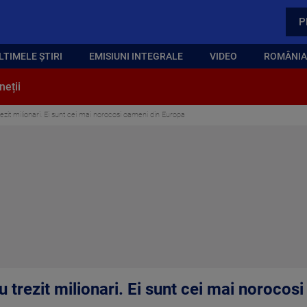
P
LTIMELE ȘTIRI
EMISIUNI INTEGRALE
VIDEO
ROMÂNIA,
neții
rezit milionari. Ei sunt cei mai norocosi oameni din Europa
au trezit milionari. Ei sunt cei mai noroco