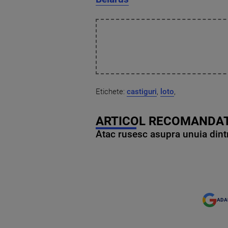
Etichete:
castiguri
,
loto
,
ARTICOL RECOMANDAT
Atac rusesc asupra unuia dintr
ADA