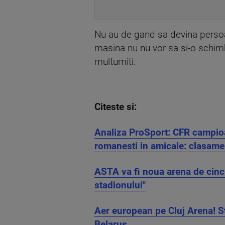
Nu au de gand sa devina persoan
masina nu nu vor sa si-o schimb
multumiti.
Citeste si:
Analiza ProSport: CFR campioan
romanesti in amicale: clasament
ASTA va fi noua arena de cinci
stadionului"
Aer european pe Cluj Arena! S
Belarus