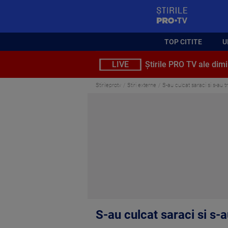
StirilePROTV
TOP CITITE
U
LIVE
Știrile PRO TV ale dimi
Stirileprotv
Stiri externe
S-au culcat saraci si s-au t
S-au culcat saraci si s-