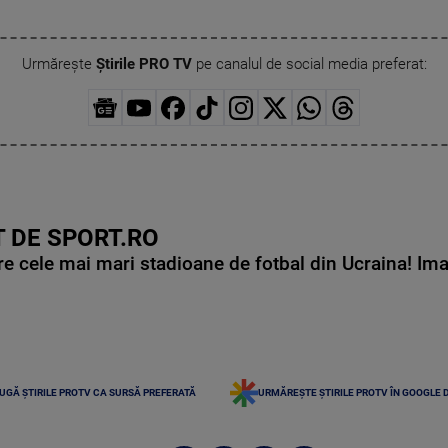
Urmărește
Știrile PRO TV
pe canalul de social media preferat:
 DE SPORT.RO
e cele mai mari stadioane de fotbal din Ucraina! Ima
UGĂ ȘTIRILE PROTV CA SURSĂ PREFERATĂ
URMĂREȘTE ȘTIRILE PROTV ÎN GOOGLE 