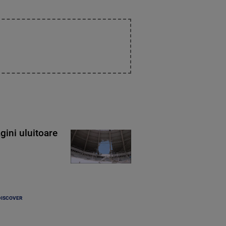
gini uluitoare
DISCOVER