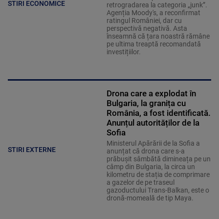
STIRI ECONOMICE
retrogradarea la categoria „junk”.
Agenția Moody's, a reconfirmat
ratingul României, dar cu
perspectivă negativă. Asta
înseamnă că țara noastră rămâne
pe ultima treaptă recomandată
investițiilor.
Drona care a explodat în
Bulgaria, la granița cu
România, a fost identificată.
Anunțul autorităților de la
Sofia
Ministerul Apărării de la Sofia a
STIRI EXTERNE
anunțat că drona care s-a
prăbușit sâmbătă dimineața pe un
câmp din Bulgaria, la circa un
kilometru de stația de comprimare
a gazelor de pe traseul
gazoductului Trans-Balkan, este o
dronă-momeală de tip Maya.