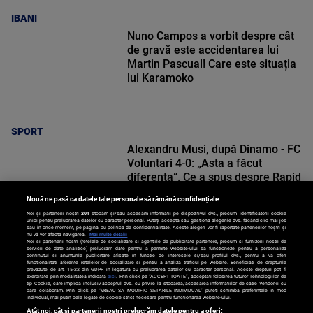
IBANI
Nuno Campos a vorbit despre cât
de gravă este accidentarea lui
Martin Pascual! Care este situația
lui Karamoko
SPORT
Alexandru Musi, după Dinamo - FC
Voluntari 4-0: „Asta a făcut
diferența”. Ce a spus despre Rapid
Nouă ne pasă ca datele tale personale să rămână confidențiale
Noi și partenerii noștri
201
stocăm și/sau accesăm informații pe dispozitivul dvs., precum identificatorii cookie
unici pentru prelucrarea datelor cu caracter personal. Puteți accepta sau gestiona alegerile dvs. făcând clic mai jos
sau în orice moment, pe pagina cu politica de confidențialitate. Aceste alegeri vor fi raportate partenerilor noștri și
nu vă vor afecta navigarea.
Mai multe detalii
Noi si partenerii nostri (retelele de socializare si agentiile de publicitate partenere, precum si furnizorii nostri de
SPORT
servicii de date analitice) prelucram date pentru a permite website-ului sa functioneze, pentru a personaliza
continutul si anunturile publicitare afisate in functie de interesele si/sau profilul dvs., pentru a va oferi
functionalitati aferente retelelor de socializare si pentru a analiza traficul pe website. Beneficiati de drepturile
prevazute de art. 15-22 din GDPR in legatura cu prelucrarea datelor cu caracter personal. Aceste drepturi pot fi
exercitate prin modalitatea indicata
aici
. Prin click pe “ACCEPT TOATE”, acceptati folosirea tuturor Tehnologiilor de
tip Cookie, care implica inclusiv acceptul dvs. cu privire la stocarea/accesarea informatiilor de catre Vendor-ii cu
care colaboram. Prin click pe “VREAU SA MODIFIC SETARILE INDIVIDUAL” puteti schimba preferintele in mod
individual, mai putin cele legate de cookie strict necesare pentru functionarea website-ului.
Atât noi, cât și partenerii noștri prelucrăm datele pentru a oferi: