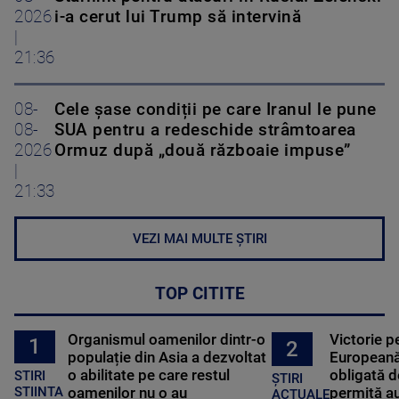
2026
i-a cerut lui Trump să intervină
|
21:36
08-
Cele șase condiții pe care Iranul le pune
08-
SUA pentru a redeschide strâmtoarea
2026
Ormuz după „două războaie impuse”
|
21:33
VEZI MAI MULTE ȘTIRI
TOP CITITE
Organismul oamenilor dintr-o
Victorie p
1
2
populație din Asia a dezvoltat
Europeană
o abilitate pe care restul
obligată d
STIRI
ȘTIRI
oamenilor nu o au
permită au
STIINTA
ACTUALE