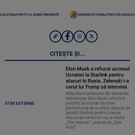
UGĂ ȘTIRILE PROTV CA SURSĂ PREFERATĂ
URMĂREȘTE ȘTIRILE PROTV ÎN GOOGLE 
CITEȘTE ȘI...
Elon Musk a refuzat accesul
Ucrainei la Starlink pentru
atacuri în Rusia. Zelenski i-a
cerut lui Trump să intervină
Miliardarul american din domeniul
tehnologiei, Elon Musk, refuză în
prezent să acorde Ucrainei
STIRI EXTERNE
permisiunea de a utiliza reţeaua de
sateliţi Starlink pentru a lansa
atacuri pe teritoriul rus, a relatat
„The Atlantic”, preluat de „Kyiv
Post”.