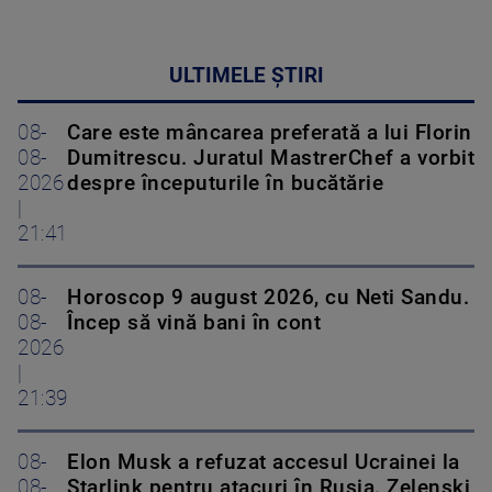
ULTIMELE ȘTIRI
08-
Care este mâncarea preferată a lui Florin
08-
Dumitrescu. Juratul MastrerChef a vorbit
2026
despre începuturile în bucătărie
|
21:41
08-
Horoscop 9 august 2026, cu Neti Sandu.
08-
Încep să vină bani în cont
2026
|
21:39
08-
Elon Musk a refuzat accesul Ucrainei la
08-
Starlink pentru atacuri în Rusia. Zelenski