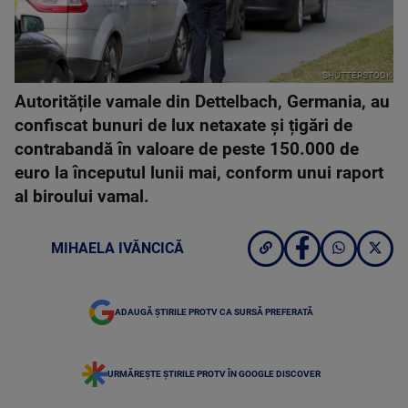
SHUTTERSTOCK
Autoritățile vamale din Dettelbach, Germania, au
confiscat bunuri de lux netaxate și țigări de
contrabandă în valoare de peste 150.000 de
euro la începutul lunii mai, conform unui raport
al biroului vamal.
MIHAELA IVĂNCICĂ
ADAUGĂ ȘTIRILE PROTV CA SURSĂ PREFERATĂ
URMĂREȘTE ȘTIRILE PROTV ÎN GOOGLE DISCOVER