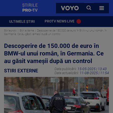
StirilePROTV
CAUTA
VOYO
TOATE 
PROTV NEWS LIVE
ULTIMELE ȘTIRI
Stirileprotv
Stiri externe
Descoperire de 150.000 de euro în BMW-ul unui român, în
Germania. Ce au găsit vameșii după un control
Descoperire de 150.000 de euro în
BMW-ul unui român, în Germania. Ce
au găsit vameșii după un control
Data publicării:
15-05-2025 | 13:43
STIRI EXTERNE
Data actualizării:
11-08-2025 | 11:54