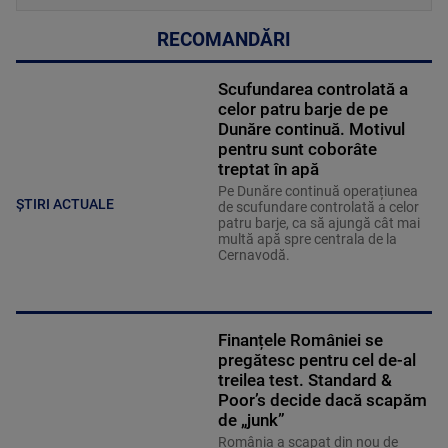
RECOMANDĂRI
Scufundarea controlată a
celor patru barje de pe
Dunăre continuă. Motivul
pentru sunt coborâte
treptat în apă
Pe Dunăre continuă operațiunea
ȘTIRI ACTUALE
de scufundare controlată a celor
patru barje, ca să ajungă cât mai
multă apă spre centrala de la
Cernavodă.
Finanțele României se
pregătesc pentru cel de-al
treilea test. Standard &
Poor’s decide dacă scapăm
de „junk”
România a scapat din nou de