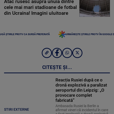
Atac rusesc asupra unuia dintre
cele mai mari stadioane de fotbal
din Ucraina! Imagini uluitoare
UGĂ ȘTIRILE PROTV CA SURSĂ PREFERATĂ
URMĂREȘTE ȘTIRILE PROTV ÎN GOOGLE 
CITEȘTE ȘI...
Reacția Rusiei după ce o
dronă explozivă a paralizat
aeroportul din Leipzig: „O
provocare complet
fabricată”
Ambasada Rusiei la Berlin a
STIRI EXTERNE
afirmat vineri că incidentul în care