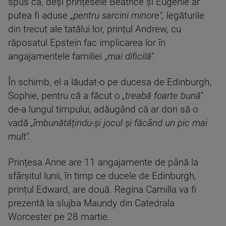
spus că, deși prințesele Beatrice și Eugenie ar
putea fi aduse „
pentru sarcini minore",
legăturile
din trecut ale tatălui lor, prințul Andrew, cu
răposatul Epstein fac implicarea lor în
angajamentele familiei „
mai dificilă".
În schimb, el a lăudat-o pe ducesa de Edinburgh,
Sophie, pentru că a făcut o
„treabă foarte bună"
de-a lungul timpului, adăugând că ar dori să o
vadă
„îmbunătățindu-și jocul și făcând un pic mai
mult".
Prințesa Anne are 11 angajamente de până la
sfârșitul lunii, în timp ce ducele de Edinburgh,
prințul Edward, are două. Regina Camilla va fi
prezentă la slujba Maundy din Catedrala
Worcester pe 28 martie.