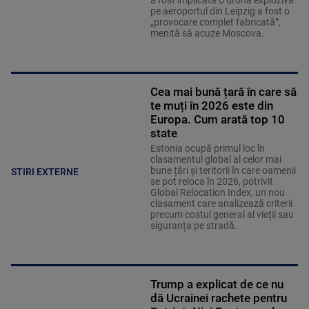
a fost implicată o dronă explozivă
pe aeroportul din Leipzig a fost o
„provocare complet fabricată”,
menită să acuze Moscova.
Cea mai bună țară în care să
te muți în 2026 este din
Europa. Cum arată top 10
state
Estonia ocupă primul loc în
clasamentul global al celor mai
bune țări și teritorii în care oamenii
STIRI EXTERNE
se pot reloca în 2026, potrivit
Global Relocation Index, un nou
clasament care analizează criterii
precum costul general al vieții sau
siguranța pe stradă.
Trump a explicat de ce nu
dă Ucrainei rachete pentru