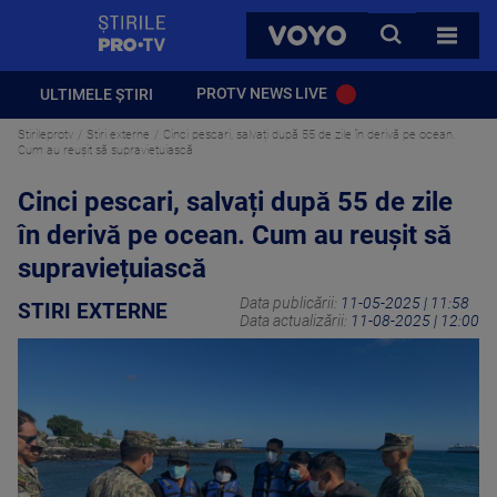
StirilePROTV
CAUTA
VOYO
TOATE 
PROTV NEWS LIVE
ULTIMELE ȘTIRI
Stirileprotv
Stiri externe
Cinci pescari, salvați după 55 de zile în derivă pe ocean.
Cum au reușit să supraviețuiască
Cinci pescari, salvați după 55 de zile
în derivă pe ocean. Cum au reușit să
supraviețuiască
Data publicării:
11-05-2025 | 11:58
STIRI EXTERNE
Data actualizării:
11-08-2025 | 12:00