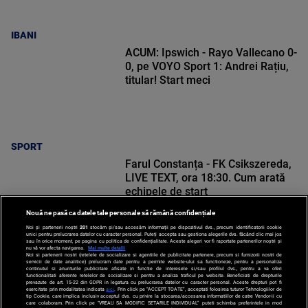
IBANI
ACUM: Ipswich - Rayo Vallecano 0-
0, pe VOYO Sport 1: Andrei Rațiu,
titular! Start meci
SPORT
Farul Constanța - FK Csikszereda,
LIVE TEXT, ora 18:30. Cum arată
echipele de start
Nouă ne pasă ca datele tale personale să rămână confidențiale
Noi și partenerii noștri
201
stocăm și/sau accesăm informații pe dispozitivul dvs., precum identificatorii cookie
unici pentru prelucrarea datelor cu caracter personal. Puteți accepta sau gestiona alegerile dvs. făcând clic mai jos
sau în orice moment, pe pagina cu politica de confidențialitate. Aceste alegeri vor fi raportate partenerilor noștri și
nu vă vor afecta navigarea.
Mai multe detalii
Noi si partenerii nostri (retelele de socializare si agentiile de publicitate partenere, precum si furnizorii nostri de
SPORT
servicii de date analitice) prelucram date pentru a permite website-ului sa functioneze, pentru a personaliza
continutul si anunturile publicitare afisate in functie de interesele si/sau profilul dvs., pentru a va oferi
functionalitati aferente retelelor de socializare si pentru a analiza traficul pe website. Beneficiati de drepturile
prevazute de art. 15-22 din GDPR in legatura cu prelucrarea datelor cu caracter personal. Aceste drepturi pot fi
exercitate prin modalitatea indicata
aici
. Prin click pe “ACCEPT TOATE”, acceptati folosirea tuturor Tehnologiilor de
tip Cookie, care implica inclusiv acceptul dvs. cu privire la stocarea/accesarea informatiilor de catre Vendor-ii cu
care colaboram. Prin click pe “VREAU SA MODIFIC SETARILE INDIVIDUAL” puteti schimba preferintele in mod