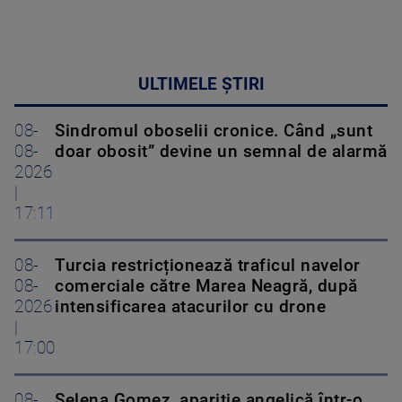
ULTIMELE ȘTIRI
08-
Sindromul oboselii cronice. Când „sunt
08-
doar obosit” devine un semnal de alarmă
2026
|
17:11
08-
Turcia restricționează traficul navelor
08-
comerciale către Marea Neagră, după
2026
intensificarea atacurilor cu drone
|
17:00
08-
Selena Gomez, apariție angelică într-o