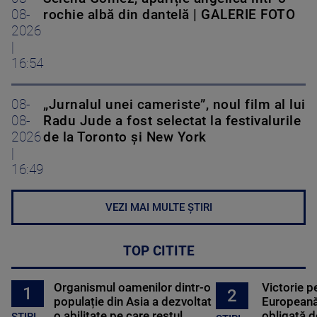
08-
rochie albă din dantelă | GALERIE FOTO
2026
|
16:54
08-
„Jurnalul unei cameriste”, noul film al lui
08-
Radu Jude a fost selectat la festivalurile
2026
de la Toronto și New York
|
16:49
VEZI MAI MULTE ȘTIRI
TOP CITITE
Organismul oamenilor dintr-o
Victorie p
1
2
populație din Asia a dezvoltat
Europeană
o abilitate pe care restul
obligată d
STIRI