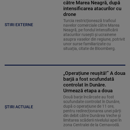
către Marea Neagră, după
intensificarea atacurilor cu
drone
Turcia restricționează traficul
STIRI EXTERNE
navelor comerciale către Marea
Neagră, pe fondul intensificării
atacurilor rusești și ucrainene
asupra vaselor din regiune, potrivit
unor surse familiarizate cu
situația, citate de Bloomberg.
„Operațiune reușită!” A doua
barjă a fost scufundată
controlat în Dunăre.
Urmează etapa a doua
Două barje încărcate au fost
scufundate controlat în Dunăre,
după o operațiune de 11 ore,
ȘTIRI ACTUALE
pentru redirecționarea unei părți
din debit către Dunărea Veche și
limitarea scăderii nivelului apei în
zona Centralei de la Cernavodă.