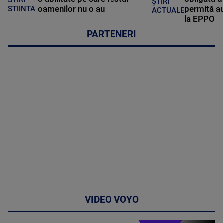
ȘTIRI
oamenilor nu o au
permită au
STIINTA
ACTUALE
la EPPO
PARTENERI
VIDEO VOYO