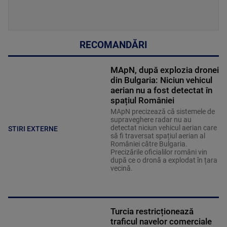
RECOMANDĂRI
MApN, după explozia dronei
din Bulgaria: Niciun vehicul
aerian nu a fost detectat în
spațiul României
MApN precizează că sistemele de
supraveghere radar nu au
detectat niciun vehicul aerian care
STIRI EXTERNE
să fi traversat spațiul aerian al
României către Bulgaria.
Precizările oficialilor români vin
după ce o dronă a explodat în țara
vecină.
Turcia restricționează
traficul navelor comerciale