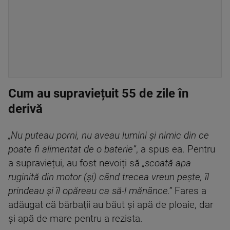
Cum au supraviețuit 55 de zile în
derivă
„Nu puteau porni, nu aveau lumini și nimic din ce
poate fi alimentat de o baterie”
, a spus ea. Pentru
a supraviețui, au fost nevoiți să
„scoată apa
ruginită din motor (și) când trecea vreun pește, îl
prindeau și îl opăreau ca să-l mănânce.”
Fares a
adăugat că bărbații au băut și apă de ploaie, dar
și apă de mare pentru a rezista.