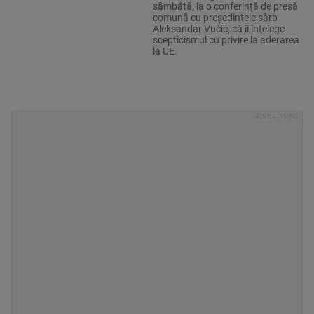
sâmbătă, la o conferinţă de presă
comună cu preşedintele sârb
Aleksandar Vučić, că îi înţelege
scepticismul cu privire la aderarea
la UE.