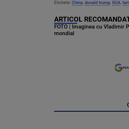
Etichete:
China
,
donald trump
,
SUA
,
tar
ARTICOL RECOMANDAT
FOTO | Imaginea cu Vladimir Put
mondial
ADA