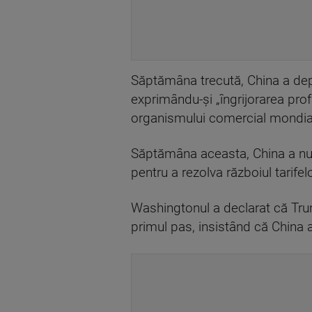
Săptămâna trecută, China a dep
exprimându-şi „îngrijorarea pro
organismului comercial mondia
Săptămâna aceasta, China a numi
pentru a rezolva războiul tarif
Washingtonul a declarat că Trum
primul pas, insistând că China a