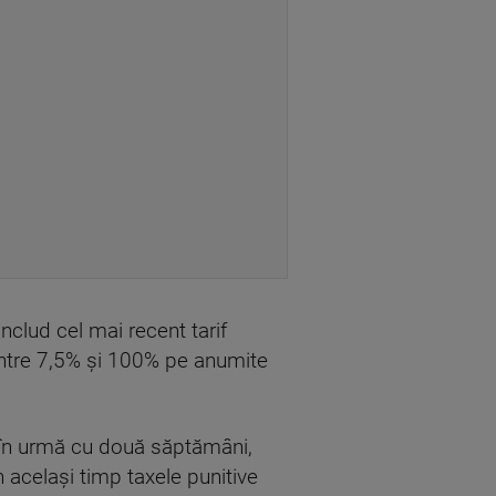
includ cel mai recent tarif
 între 7,5% şi 100% pe anumite
e în urmă cu două săptămâni,
n acelaşi timp taxele punitive