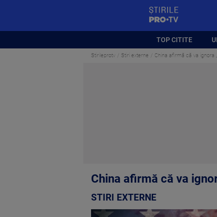
StirilePROTV
TOP CITITE
U
Stirileprotv
Stiri externe
China afirmă că va ignora „
China afirmă că va ignor
STIRI EXTERNE