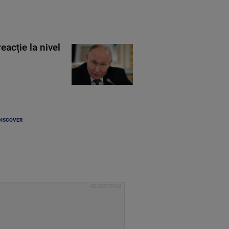
eacție la nivel
DISCOVER