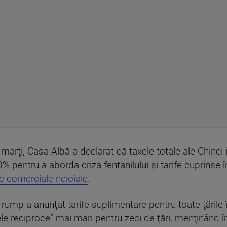
 marţi, Casa Albă a declarat că taxele totale ale Chinei 
% pentru a aborda criza fentanilului şi tarife cuprinse
le comerciale neloiale
.
rump a anunţat tarife suplimentare pentru toate ţăril
ele reciproce” mai mari pentru zeci de ţări, menţinând î