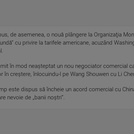
us, de asemenea, o nouă plângere la Organizaţia Mond
fundă” cu privire la tarifele americane, acuzând Washi
l.
t în mod neaşteptat un nou negociator comercial care a
elor în creştere, înlocuindu-l pe Wang Shouwen cu Li Ch
p este dispus să încheie un acord comercial cu China, 
re nevoie de „banii noştri”.