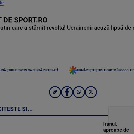
ife
,
 DE SPORT.RO
in care a stârnit revoltă! Ucrainenii acuză lipsă de r
UGĂ ȘTIRILE PROTV CA SURSĂ PREFERATĂ
URMĂREȘTE ȘTIRILE PROTV ÎN GOOGLE 
CITEȘTE ȘI...
Iranul,
aproape de