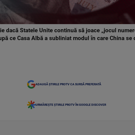
e dacă Statele Unite continuă să joace „jocul numerel
upă ce Casa Albă a subliniat modul în care China se 
ADAUGĂ ȘTIRILE PROTV CA SURSĂ PREFERATĂ
URMĂREȘTE ȘTIRILE PROTV ÎN GOOGLE DISCOVER