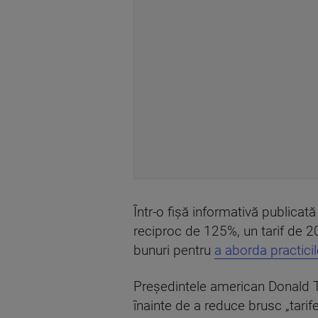
Într-o fişă informativă publicată
reciproc de 125%, un tarif de 20
bunuri pentru
a aborda practici
Preşedintele american Donald T
înainte de a reduce brusc „tarif