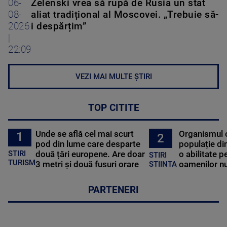
06-
Zelenski vrea să rupă de Rusia un stat
08-
aliat tradițional al Moscovei. „Trebuie să-
2026
i despărțim”
|
22:09
VEZI MAI MULTE ȘTIRI
TOP CITITE
Unde se află cel mai scurt
Organismul 
1
2
pod din lume care desparte
populație di
STIRI
două țări europene. Are doar
o abilitate p
STIRI
TURISM
3 metri și două fusuri orare
oamenilor nu
STIINTA
PARTENERI