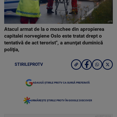
AFP
Atacul armat de la o moschee din apropierea
capitalei norvegiene Oslo este tratat drept o
tentativă de act terorist", a anunţat duminică
poliţia,
STIRILEPROTV
ADAUGĂ ȘTIRILE PROTV CA SURSĂ PREFERATĂ
URMĂREȘTE ȘTIRILE PROTV ÎN GOOGLE DISCOVER