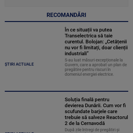
RECOMANDĂRI
În ce situații va putea
Transelectrica să taie
curentul. Bolojan: „Cetățenii
nu vor fi limitați, doar clienții
industriali”
S-au luat măsuri excepționale la
ȘTIRI ACTUALE
Guvern, care a aprobat un plan de
pregătire pentru riscuri în
domeniul energiei electrice.
Soluția finală pentru
devierea Dunării. Cum vor fi
scufundate barjele care
trebuie să salveze Reactorul
2 de la Cernavodă
După zile întregi de pregătiri și