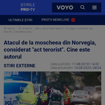
StirilePROTV
CAUTA
VOYO
TOATE 
PROTV NEWS LIVE
ULTIMELE ȘTIRI
Stirileprotv
Stiri externe
Atacul de la moscheea din Norvegia, considerat "act
terorist". Cine este autorul
Atacul de la moscheea din Norvegia,
considerat "act terorist". Cine este
autorul
Data publicării:
11-08-2019 | 14:02
STIRI EXTERNE
Data actualizării:
14-08-2025 | 08:04