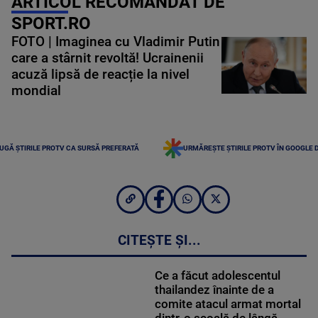
ARTICOL RECOMANDAT DE
SPORT.RO
FOTO | Imaginea cu Vladimir Putin
care a stârnit revoltă! Ucrainenii
acuză lipsă de reacție la nivel
mondial
UGĂ ȘTIRILE PROTV CA SURSĂ PREFERATĂ
URMĂREȘTE ȘTIRILE PROTV ÎN GOOGLE 
CITEȘTE ȘI...
Ce a făcut adolescentul
thailandez înainte de a
comite atacul armat mortal