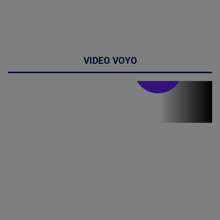
VIDEO VOYO
Stirile PRO TV
Stirile PRO
TV # 19.00 -
8 August
2026