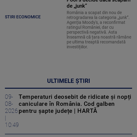
de „junk”
România a scapat din nou de
STIRI ECONOMICE
retrogradarea la categoria „junk”.
Agenția Moody's, a reconfirmat
ratingul României, dar cu
perspectivă negativă. Asta
înseamnă că țara noastră rămâne
pe ultima treaptă recomandată
investițiilor.
ULTIMELE ȘTIRI
09-
Temperaturi deosebit de ridicate și nopți
08-
caniculare în România. Cod galben
2026
pentru șapte județe | HARTĂ
|
10:49