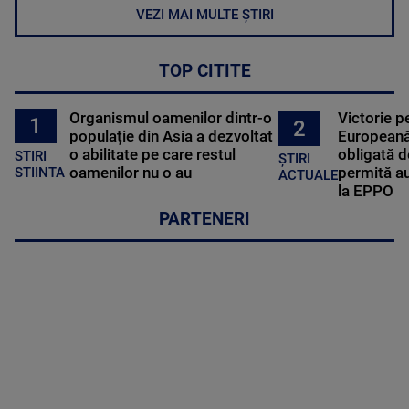
VEZI MAI MULTE ȘTIRI
TOP CITITE
Organismul oamenilor dintr-o
Victorie p
1
2
populație din Asia a dezvoltat
Europeană
o abilitate pe care restul
obligată d
STIRI
ȘTIRI
oamenilor nu o au
permită au
STIINTA
ACTUALE
la EPPO
PARTENERI