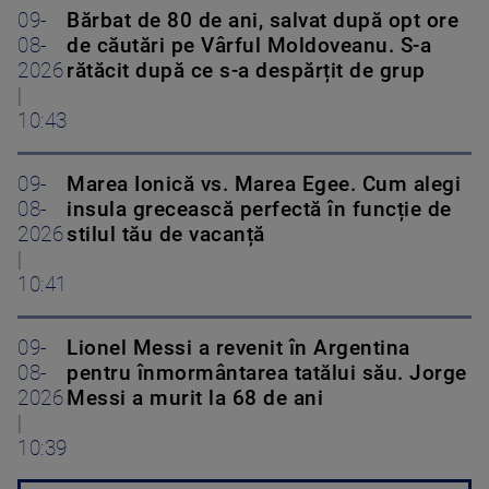
09-
Bărbat de 80 de ani, salvat după opt ore
08-
de căutări pe Vârful Moldoveanu. S-a
2026
rătăcit după ce s-a despărțit de grup
|
10:43
09-
Marea Ionică vs. Marea Egee. Cum alegi
08-
insula grecească perfectă în funcție de
2026
stilul tău de vacanță
|
10:41
09-
Lionel Messi a revenit în Argentina
08-
pentru înmormântarea tatălui său. Jorge
2026
Messi a murit la 68 de ani
|
10:39