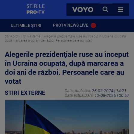
StirilePROTV
CAUTA
VOYO
TOATE 
PROTV NEWS LIVE
ULTIMELE ȘTIRI
Stirileprotv
Stiri externe
Alegerile prezidenţiale ruse au început în Ucraina ocupată,
după marcarea a doi ani de război. Persoanele care au votat
Alegerile prezidenţiale ruse au început
în Ucraina ocupată, după marcarea a
doi ani de război. Persoanele care au
votat
Data publicării:
25-02-2024 | 14:21
STIRI EXTERNE
Data actualizării:
12-08-2025 | 00:57