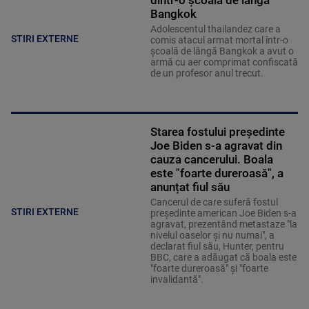
dintr-o școală de lângă
Bangkok
Adolescentul thailandez care a
STIRI EXTERNE
comis atacul armat mortal într-o
şcoală de lângă Bangkok a avut o
armă cu aer comprimat confiscată
de un profesor anul trecut.
Starea fostului președinte
Joe Biden s-a agravat din
cauza cancerului. Boala
este "foarte dureroasă", a
anunțat fiul său
Cancerul de care suferă fostul
STIRI EXTERNE
preşedinte american Joe Biden s-a
agravat, prezentând metastaze "la
nivelul oaselor şi nu numai", a
declarat fiul său, Hunter, pentru
BBC, care a adăugat că boala este
"foarte dureroasă" şi "foarte
invalidantă".