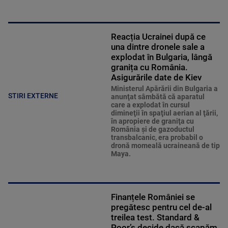
Reacția Ucrainei după ce
una dintre dronele sale a
explodat în Bulgaria, lângă
granița cu România.
Asigurările date de Kiev
Ministerul Apărării din Bulgaria a
STIRI EXTERNE
anunţat sâmbătă că aparatul
care a explodat în cursul
dimineţii în spaţiul aerian al ţării,
în apropiere de graniţa cu
România şi de gazoductul
transbalcanic, era probabil o
dronă momeală ucraineană de tip
Maya.
Finanțele României se
pregătesc pentru cel de-al
treilea test. Standard &
Poor’s decide dacă scapăm