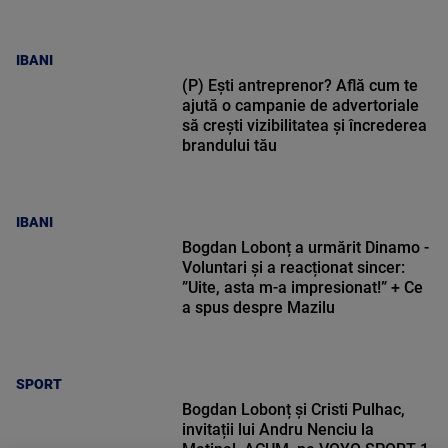
IBANI
(P) Ești antreprenor? Află cum te
ajută o campanie de advertoriale
să crești vizibilitatea și încrederea
brandului tău
IBANI
Bogdan Lobonț a urmărit Dinamo -
Voluntari și a reacționat sincer:
”Uite, asta m-a impresionat!” + Ce
a spus despre Mazilu
SPORT
Bogdan Lobonț și Cristi Pulhac,
invitații lui Andru Nenciu la