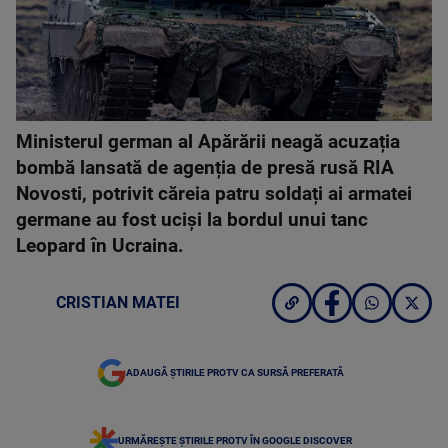
Ministerul german al Apărării neagă acuzația
bombă lansată de agenția de presă rusă RIA
Novosti, potrivit căreia patru soldați ai armatei
germane au fost uciși la bordul unui tanc
Leopard în Ucraina.
CRISTIAN MATEI
ADAUGĂ ȘTIRILE PROTV CA SURSĂ PREFERATĂ
URMĂREȘTE ȘTIRILE PROTV ÎN GOOGLE DISCOVER