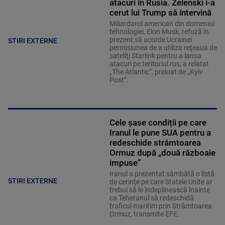
atacuri în Rusia. Zelenski i-a
cerut lui Trump să intervină
Miliardarul american din domeniul
tehnologiei, Elon Musk, refuză în
prezent să acorde Ucrainei
STIRI EXTERNE
permisiunea de a utiliza reţeaua de
sateliţi Starlink pentru a lansa
atacuri pe teritoriul rus, a relatat
„The Atlantic”, preluat de „Kyiv
Post”.
Cele șase condiții pe care
Iranul le pune SUA pentru a
redeschide strâmtoarea
Ormuz după „două războaie
impuse”
Iranul a prezentat sâmbătă o listă
STIRI EXTERNE
de cerinţe pe care Statele Unite ar
trebui să le îndeplinească înainte
ca Teheranul să redeschidă
traficul maritim prin Strâmtoarea
Ormuz, transmite EFE.