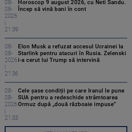
08-
Horoscop 9 august 2026, cu Neti Sandu.
08-
Încep să vină bani în cont
2026
|
21:39
08-
Elon Musk a refuzat accesul Ucrainei la
08-
Starlink pentru atacuri în Rusia. Zelenski
2026
i-a cerut lui Trump să intervină
|
21:36
08-
Cele șase condiții pe care Iranul le pune
08-
SUA pentru a redeschide strâmtoarea
2026
Ormuz după „două războaie impuse”
|
21:33