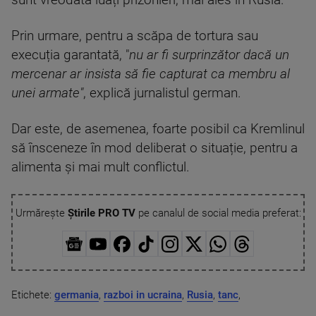
sunt vreodată luați prizonieri, mai ales în Rusia.
Prin urmare, pentru a scăpa de tortura sau
execuția garantată, "
nu ar fi surprinzător dacă un
mercenar ar insista să fie capturat ca membru al
unei armate"
, explică jurnalistul german.
Dar este, de asemenea, foarte posibil ca Kremlinul
să însceneze în mod deliberat o situație, pentru a
alimenta și mai mult conflictul.
Urmărește
Știrile PRO TV
pe canalul de social media preferat:
Etichete:
germania
,
razboi in ucraina
,
Rusia
,
tanc
,