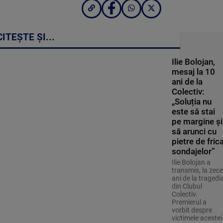
CITEȘTE ȘI...
Ilie Bolojan,
mesaj la 10
ani de la
Colectiv:
„Soluția nu
este să stai
pe margine și
să arunci cu
pietre de fric
sondajelor”
Ilie Bolojan a
transmis, la zece
ani de la tragedi
din Clubul
Colectiv.
Premierul a
vorbit despre
victimele acestei