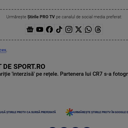
Urmărește
Știrile PRO TV
pe canalul de social media preferat:
ces
,
 DE SPORT.RO
ie 'interzisă' pe rețele. Partenera lui CR7 s-a fotog
UGĂ ȘTIRILE PROTV CA SURSĂ PREFERATĂ
URMĂREȘTE ȘTIRILE PROTV ÎN GOOGLE 