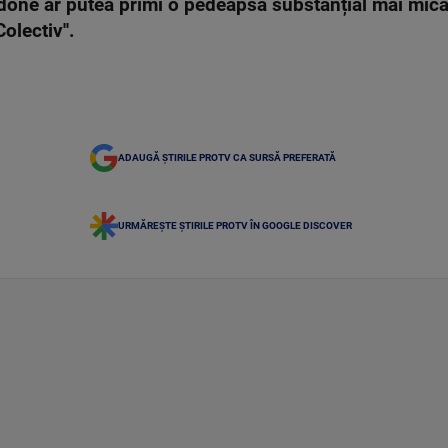
done ar putea primi o pedeapsă substanțial mai mică 
olectiv''.
ADAUGĂ ȘTIRILE PROTV CA SURSĂ PREFERATĂ
URMĂREȘTE ȘTIRILE PROTV ÎN GOOGLE DISCOVER