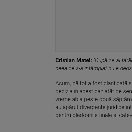
Cristian Matei:
''
După ce ai tărăg
ceea ce s-a întâmplat nu e deos
Acum, că tot a fost clarificată s
decizia în acest caz atât de sens
vreme abia peste două săptămân
au apărut divergențe juridice într
pentru pledoariile finale și cât