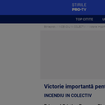
StirilePROTV
TOP CITITE
U
Stirileprotv
INCENDIU IN COLECTIV
Victorie impor
Victorie importantă pent
INCENDIU IN COLECTIV