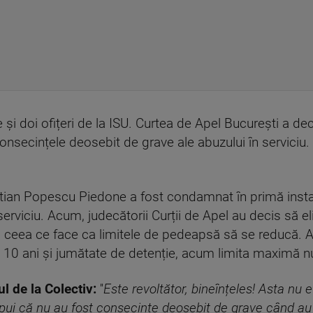
ie și doi ofițeri de la ISU. Curtea de Apel București a d
consecințele deosebit de grave ale abuzului în serviciu
istian Popescu Piedone a fost condamnat în primă insta
serviciu. Acum, judecătorii Curții de Apel au decis să 
i, ceea ce face ca limitele de pedeapsă să se reducă. 
 10 ani și jumătate de detenție, acum limita maximă n
ul de la Colectiv:
''
Este revoltător, bineînțeles! Asta nu e 
spui că nu au fost consecințe deosebit de grave când au