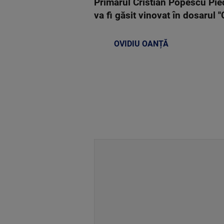
Primarul Cristian Popescu Pie
va fi găsit vinovat în dosarul ''C
OVIDIU OANȚĂ