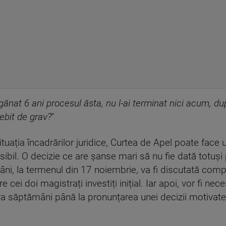
ănat 6 ani procesul ăsta, nu l-ai terminat nici acum, dup
ebit de grav?
"
ituația încadrărilor juridice, Curtea de Apel poate face u
ibil. O decizie ce are șanse mari să nu fie dată totuși p
i, la termenul din 17 noiembrie, va fi discutată com
e cei doi magistrați investiți inițial. Iar apoi, vor fi ne
eva săptămâni până la pronunțarea unei decizii motivate