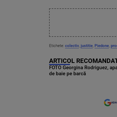
Etichete:
colectiv
,
justitie
,
Piedone
,
pro
ARTICOL RECOMANDAT
FOTO Georgina Rodriguez, apariț
de baie pe barcă
ADA