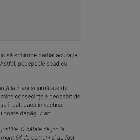
ecis să schimbe parțial acuzația
. Astfel, pedepsele scad cu
nță la 7 ani și jumătate de
elimine consecințele deosebit de
Așa încât, dacă în vechea
u poate depăși 7 ani.
justiție. O bătaie de joc la
 murit 64 de oameni și au fost