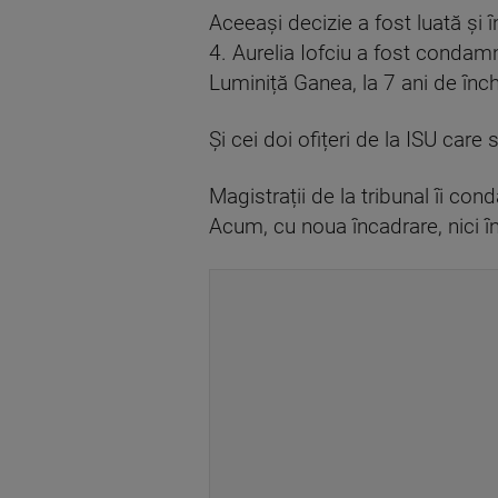
Aceeași decizie a fost luată și 
4. Aurelia Iofciu a fost condamn
Luminiță Ganea, la 7 ani de înch
Și cei doi ofițeri de la ISU car
Magistrații de la tribunal îi co
Acum, cu noua încadrare, nici 