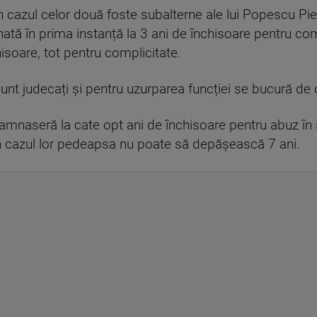
în cazul celor două foste subalterne ale lui Popescu Pi
ată în prima instanță la 3 ani de închisoare pentru compl
isoare, tot pentru complicitate.
e sunt judecați și pentru uzurparea funcției se bucură d
ndamnaseră la cate opt ani de închisoare pentru abuz în
în cazul lor pedeapsa nu poate să depășească 7 ani.