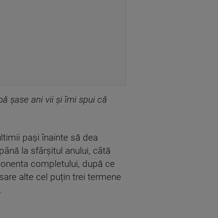
ă șase ani vii și îmi spui că
ltimii pași înainte să dea
ână la sfârșitul anului, câtă
ponenta completului, după ce
cesare alte cel puțin trei termene
.