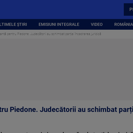
P
LTIMELE ȘTIRI
EMISIUNI INTEGRALE
VIDEO
ROMÂNIA,
tantă pentru Piedone. Judecătorii au schimbat parțial încadrarea juridică
ru Piedone. Judecătorii au schimbat parți