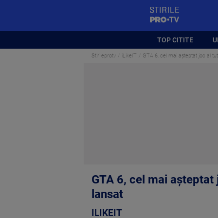
StirilePROTV
TOP CITITE
U
Stirileprotv
iLikeIT
GTA 6, cel mai așteptat joc al tu
GTA 6, cel mai așteptat 
lansat
ILIKEIT