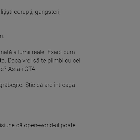
lițiști corupți, gangsteri,
i.
onată a lumii reale. Exact cum
ta. Dacă vrei să te plimbi cu cel
re? Ăsta-i GTA.
răbește. Știe că are întreaga
misiune că open-world-ul poate