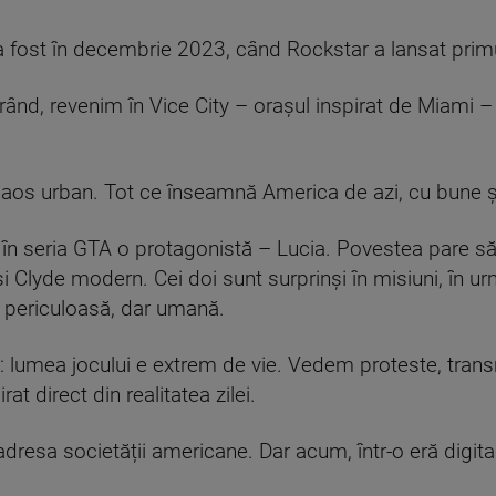
a fost în decembrie 2023, când Rockstar a lansat primul
 rând, revenim în Vice City – orașul inspirat de Miami –
 haos urban. Tot ce înseamnă America de azi, cu bune și
 seria GTA o protagonistă – Lucia. Povestea pare să gra
i Clyde modern. Cei doi sunt surprinși în misiuni, în urm
 periculoasă, dar umană.
l: lumea jocului e extrem de vie. Vedem proteste, transm
rat direct din realitatea zilei.
a adresa societății americane. Dar acum, într-o eră digit