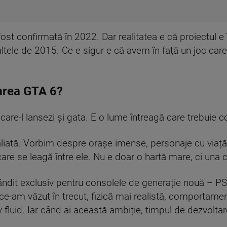
 fost confirmată în 2022. Dar realitatea e că proiectul e
ltele de 2015. Ce e sigur e că avem în față un joc ca
area GTA 6?
are-l lansezi și gata. E o lume întreagă care trebuie co
liată. Vorbim despre orașe imense, personaje cu viață pr
re se leagă între ele. Nu e doar o hartă mare, ci una c
ândit exclusiv pentru consolele de generație nouă – PS
e-am văzut în trecut, fizică mai realistă, comportament
 fluid. Iar când ai această ambiție, timpul de dezvoltar