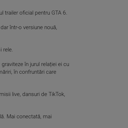
 trailer oficial pentru GTA 6.
 dar într-o versiune nouă,
 rele.
viteze în jurul relației ei cu
ăriri, în confruntări care
isii live, dansuri de TikTok,
ală. Mai conectată, mai