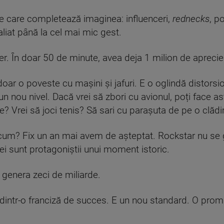
e care completează imaginea: influenceri,
rednecks
, po
aliat până la cel mai mic gest.
er. În doar 50 de minute, avea deja 1 milion de aprecier
oar o poveste cu mașini și jafuri. E o oglindă distorsi
un nou nivel. Dacă vrei să zbori cu avionul, poți face as
? Vrei să joci tenis? Să sari cu parașuta de pe o clădi
acum? Fix un an mai avem de așteptat. Rockstar nu se g
ă ei sunt protagoniștii unui moment istoric.
 genera zeci de miliarde.
 dintr-o franciză de succes. E un nou standard. O pro