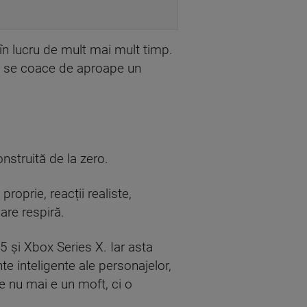
 în lucru de mult mai mult timp.
re se coace de aproape un
nstruită de la zero.
oprie, reacții realiste,
are respiră.
5 și Xbox Series X. Iar asta
e inteligente ale personajelor,
e nu mai e un moft, ci o