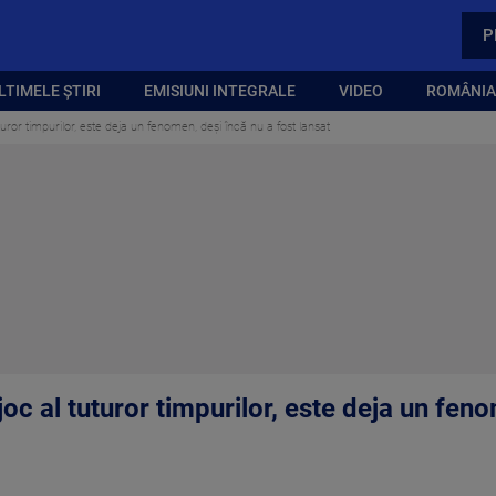
P
LTIMELE ȘTIRI
EMISIUNI INTEGRALE
VIDEO
ROMÂNIA,
turor timpurilor, este deja un fenomen, deși încă nu a fost lansat
joc al tuturor timpurilor, este deja un fen