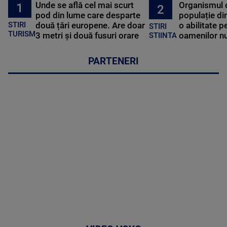
Unde se află cel mai scurt
Organismul 
1
2
pod din lume care desparte
populație di
STIRI
două țări europene. Are doar
o abilitate p
STIRI
TURISM
3 metri și două fusuri orare
oamenilor nu
STIINTA
PARTENERI