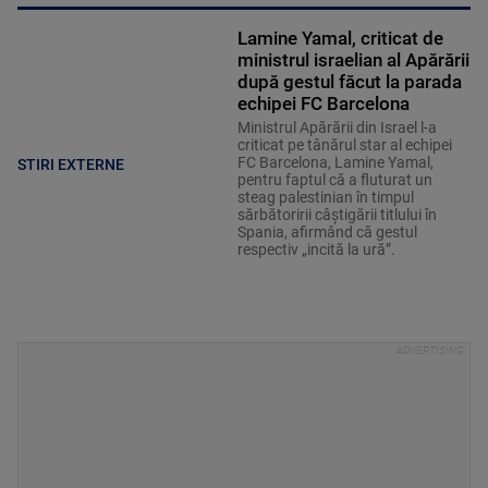
Lamine Yamal, criticat de
ministrul israelian al Apărării
după gestul făcut la parada
echipei FC Barcelona
Ministrul Apărării din Israel l-a
criticat pe tânărul star al echipei
FC Barcelona, Lamine Yamal,
STIRI EXTERNE
pentru faptul că a fluturat un
steag palestinian în timpul
sărbătoririi câștigării titlului în
Spania, afirmând că gestul
respectiv „incită la ură”.