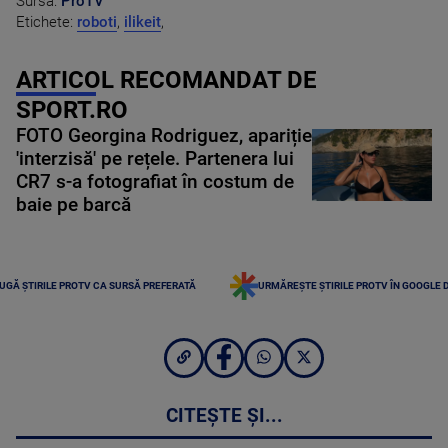
Sursa:
ProTV
Etichete:
roboti
,
ilikeit
,
ARTICOL RECOMANDAT DE
SPORT.RO
FOTO Georgina Rodriguez, apariție
'interzisă' pe rețele. Partenera lui
CR7 s-a fotografiat în costum de
baie pe barcă
UGĂ ȘTIRILE PROTV CA SURSĂ PREFERATĂ
URMĂREȘTE ȘTIRILE PROTV ÎN GOOGLE 
CITEȘTE ȘI...