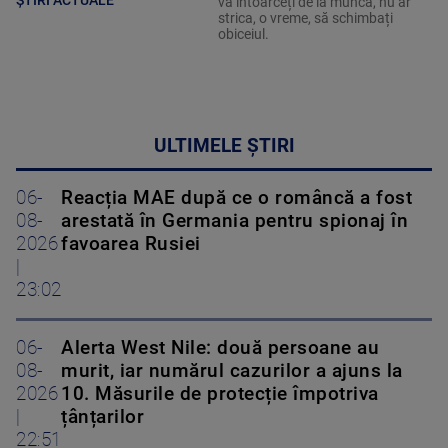
vă întoarceți de la muncă, nu ar
strica, o vreme, să schimbați
obiceiul.
ULTIMELE ȘTIRI
06-
Reacția MAE după ce o româncă a fost
08-
arestată în Germania pentru spionaj în
2026
favoarea Rusiei
|
23:02
06-
Alerta West Nile: două persoane au
08-
murit, iar numărul cazurilor a ajuns la
2026
10. Măsurile de protecție împotriva
|
țânțarilor
22:51