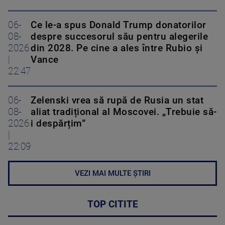
06-
Ce le-a spus Donald Trump donatorilor
08-
despre succesorul său pentru alegerile
2026
din 2028. Pe cine a ales între Rubio și
|
Vance
22:47
06-
Zelenski vrea să rupă de Rusia un stat
08-
aliat tradițional al Moscovei. „Trebuie să-
2026
i despărțim”
|
22:09
VEZI MAI MULTE ȘTIRI
TOP CITITE