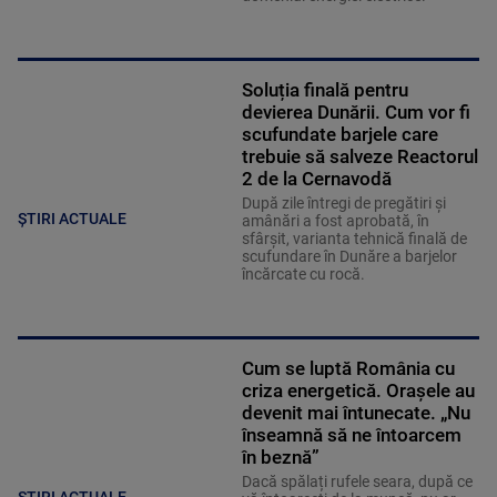
Soluția finală pentru
devierea Dunării. Cum vor fi
scufundate barjele care
trebuie să salveze Reactorul
2 de la Cernavodă
După zile întregi de pregătiri și
ȘTIRI ACTUALE
amânări a fost aprobată, în
sfârșit, varianta tehnică finală de
scufundare în Dunăre a barjelor
încărcate cu rocă.
Cum se luptă România cu
criza energetică. Orașele au
devenit mai întunecate. „Nu
înseamnă să ne întoarcem
în beznă”
Dacă spălați rufele seara, după ce
ȘTIRI ACTUALE