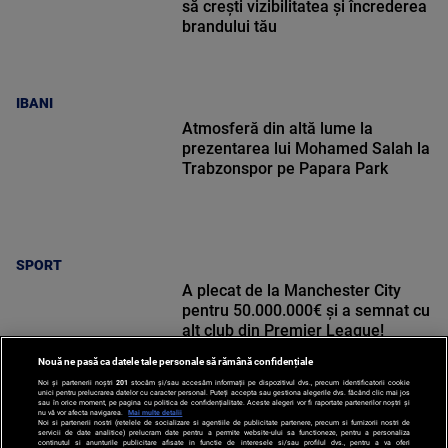
să crești vizibilitatea și încrederea
brandului tău
IBANI
Atmosferă din altă lume la
prezentarea lui Mohamed Salah la
Trabzonspor pe Papara Park
SPORT
A plecat de la Manchester City
pentru 50.000.000€ și a semnat cu
alt club din Premier League!
Nouă ne pasă ca datele tale personale să rămână confidențiale
Noi și partenerii noștri
201
stocăm și/sau accesăm informații pe dispozitivul dvs., precum identificatorii cookie
unici pentru prelucrarea datelor cu caracter personal. Puteți accepta sau gestiona alegerile dvs. făcând clic mai jos
sau în orice moment, pe pagina cu politica de confidențialitate. Aceste alegeri vor fi raportate partenerilor noștri și
nu vă vor afecta navigarea.
Mai multe detalii
Noi si partenerii nostri (retelele de socializare si agentiile de publicitate partenere, precum si furnizorii nostri de
SPORT
servicii de date analitice) prelucram date pentru a permite website-ului sa functioneze, pentru a personaliza
continutul si anunturile publicitare afisate in functie de interesele si/sau profilul dvs., pentru a va oferi