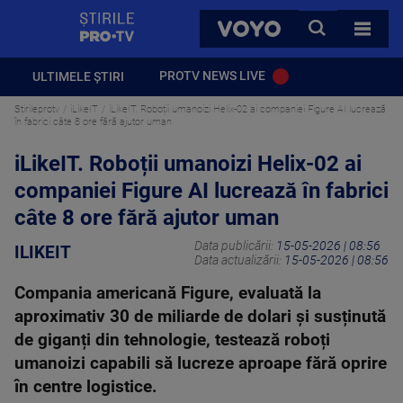
StirilePROTV
CAUTA
VOYO
TOATE 
PROTV NEWS LIVE
ULTIMELE ȘTIRI
Stirileprotv
iLikeIT
iLikeIT. Roboții umanoizi Helix-02 ai companiei Figure AI lucrează
în fabrici câte 8 ore fără ajutor uman
iLikeIT. Roboții umanoizi Helix-02 ai
companiei Figure AI lucrează în fabrici
câte 8 ore fără ajutor uman
Data publicării:
15-05-2026 | 08:56
ILIKEIT
Data actualizării:
15-05-2026 | 08:56
Compania americană Figure, evaluată la
aproximativ 30 de miliarde de dolari și susținută
de giganți din tehnologie, testează roboți
umanoizi capabili să lucreze aproape fără oprire
în centre logistice.