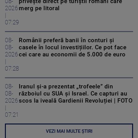
08-
privește direct pe turiștii români care
2026
merg pe litoral
|
07:29
08-
Românii preferă banii în conturi și
08-
casele în locul investițiilor. Ce pot face
2026
cei care au economii de 5.000 de euro
|
07:28
08-
Iranul și-a prezentat „trofeele” din
08-
războiul cu SUA și Israel. Ce capturi au
2026
scos la iveală Gardienii Revoluției | FOTO
|
07:21
VEZI MAI MULTE ȘTIRI