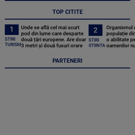
TOP CITITE
Unde se află cel mai scurt
Organismul 
1
2
pod din lume care desparte
populație di
STIRI
două țări europene. Are doar
o abilitate p
STIRI
TURISM
3 metri și două fusuri orare
oamenilor nu
STIINTA
PARTENERI