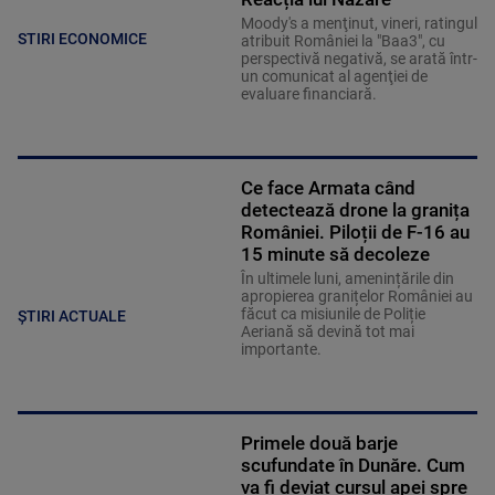
Moody's a menţinut, vineri, ratingul
STIRI ECONOMICE
atribuit României la "Baa3", cu
perspectivă negativă, se arată într-
un comunicat al agenţiei de
evaluare financiară.
Ce face Armata când
detectează drone la granița
României. Piloții de F-16 au
15 minute să decoleze
În ultimele luni, amenințările din
apropierea granițelor României au
făcut ca misiunile de Poliție
ȘTIRI ACTUALE
Aeriană să devină tot mai
importante.
Primele două barje
scufundate în Dunăre. Cum
va fi deviat cursul apei spre