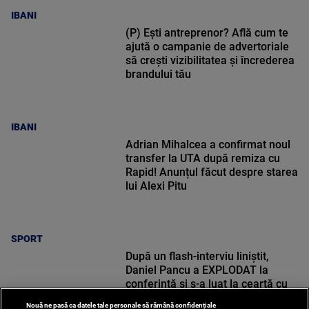
IBANI
(P) Ești antreprenor? Află cum te
ajută o campanie de advertoriale
să crești vizibilitatea și încrederea
brandului tău
IBANI
Adrian Mihalcea a confirmat noul
transfer la UTA după remiza cu
Rapid! Anunțul făcut despre starea
lui Alexi Pitu
SPORT
După un flash-interviu liniștit,
Daniel Pancu a EXPLODAT la
conferință și s-a luat la ceartă cu
oamenii în sală: ”Gata, nu mai
Nouă ne pasă ca datele tale personale să rămână confidențiale