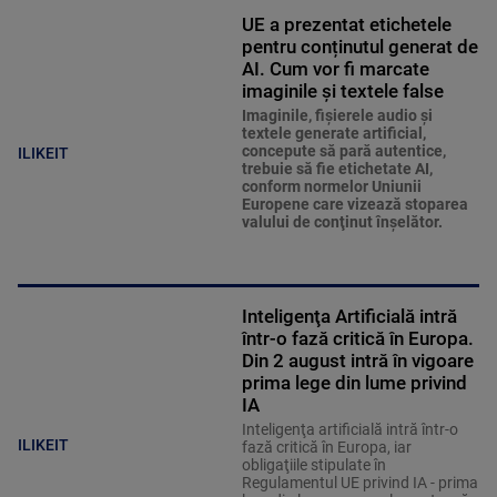
UE a prezentat etichetele
pentru conținutul generat de
AI. Cum vor fi marcate
imaginile și textele false
Imaginile, fişierele audio şi
textele generate artificial,
concepute să pară autentice,
ILIKEIT
trebuie să fie etichetate AI,
conform normelor Uniunii
Europene care vizează stoparea
valului de conţinut înşelător.
Inteligenţa Artificială intră
într-o fază critică în Europa.
Din 2 august intră în vigoare
prima lege din lume privind
IA
Inteligenţa artificială intră într-o
ILIKEIT
fază critică în Europa, iar
obligaţiile stipulate în
Regulamentul UE privind IA - prima