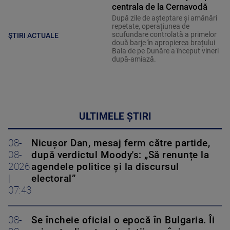
centrala de la Cernavodă
După zile de așteptare și amânări
repetate, operațiunea de
scufundare controlată a primelor
ȘTIRI ACTUALE
două barje în apropierea brațului
Bala de pe Dunăre a început vineri
după-amiază.
ULTIMELE ȘTIRI
08-
Nicușor Dan, mesaj ferm către partide,
08-
după verdictul Moody's: „Să renunțe la
2026
agendele politice şi la discursul
|
electoral”
07:43
08-
Se încheie oficial o epocă în Bulgaria. Îi