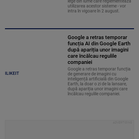
lege din lume care reglementează
utilizarea acestor sisteme - vor
intra în vigoare în 2 august.
Google a retras temporar
funcția AI din Google Earth
după apariția unor imagini
care încălcau regulile
companiei
Google a retras temporar funcția
ILIKEIT
de generare de imagini cu
inteligență artificială din Google
Earth, la doar o zi de la lansare,
după apariția unor imagini care
încălcau regulile companiei.