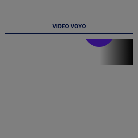
VIDEO VOYO
Stirile PRO TV
Stirile PRO
TV # 19.00 -
07 August
2026
MAI