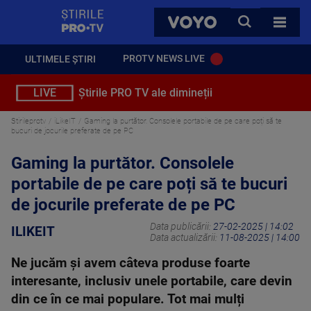
StirilePROTV
CAUTA
VOYO
TOATE 
PROTV NEWS LIVE
ULTIMELE ȘTIRI
LIVE
Știrile PRO TV ale dimineții
Stirileprotv
iLikeIT
Gaming la purtător. Consolele portabile de pe care poți să te
bucuri de jocurile preferate de pe PC
Gaming la purtător. Consolele
portabile de pe care poți să te bucuri
de jocurile preferate de pe PC
Data publicării:
27-02-2025 | 14:02
ILIKEIT
Data actualizării:
11-08-2025 | 14:00
Ne jucăm și avem câteva produse foarte
interesante, inclusiv unele portabile, care devin
din ce în ce mai populare. Tot mai mulți