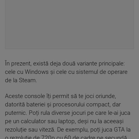
În prezent, există deja două variante principale:
cele cu Windows și cele cu sistemul de operare
de la Steam.
Aceste console îți permit să te joci oriunde,
datorită bateriei și procesorului compact, dar
puternic. Poți rula diverse jocuri pe care le-ai juca
pe un calculator sau laptop, deși nu la aceeași
rezoluție sau viteză. De exemplu, poți juca GTA la
o rezoluție de 720p cu 60 de cadre pe secundă,