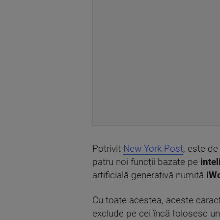
Potrivit
New York Post
, este de
patru noi funcții bazate pe
intel
artificială generativă numită
iW
Cu toate acestea, aceste caracte
exclude pe cei încă folosesc u