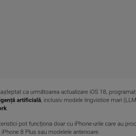
 așteptat ca următoarea actualizare iOS 18, programată
igență artificială
, inclusiv modele lingvistice mari (LLM
ork
.
ristici pot funcționa doar cu iPhone-urile care au proc
n iPhone 8 Plus sau modelele anterioare.