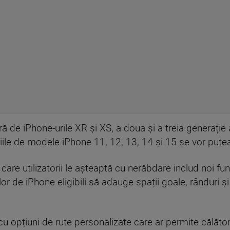
ră de iPhone-urile XR și XS, a doua și a treia generaț
niile de modele iPhone 11, 12, 13, 14 și 15 se vor putea
 care utilizatorii le așteaptă cu nerăbdare includ noi f
lor de iPhone eligibili să adauge spații goale, rânduri și 
 opțiuni de rute personalizate care ar permite călători