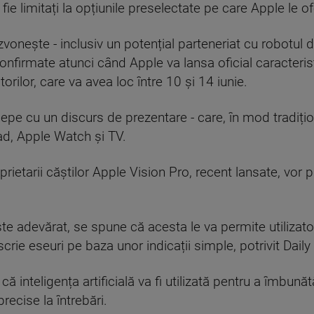
 fie limitați la opțiunile preselectate pe care Apple le 
vonește - inclusiv un potențial parteneriat cu robotul de
onfirmate atunci când Apple va lansa oficial caracterist
rilor, care va avea loc între 10 și 14 iunie.
e cu un discurs de prezentare - care, în mod tradițio
ad, Apple Watch și TV.
ietarii căștilor Apple Vision Pro, recent lansate, vor p
te adevărat, se spune că acesta le va permite utilizat
rie eseuri pe baza unor indicații simple, potrivit Daily 
inteligența artificială va fi utilizată pentru a îmbunătă
recise la întrebări.