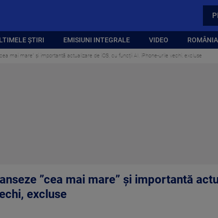
P
LTIMELE ȘTIRI
EMISIUNI INTEGRALE
VIDEO
ROMÂNIA,
ea mai mare” și importantă actualizare de iOS, cu funcții AI. iPhone-urile vechi, excluse
lanseze ”cea mai mare” și importantă actu
vechi, excluse