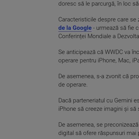
doresc să le parcurgă, în loc să
Caracteristicile despre care se z
de la Google
- urmează să fie c
Conferinței Mondiale a Dezvoltato
Se anticipează că WWDC va încep
operare pentru iPhone, Mac, iP
De asemenea, s-a zvonit că propr
de operare.
Dacă parteneriatul cu Gemini es
iPhone să creeze imagini și să sc
De asemenea, se preconizează că 
digital să ofere răspunsuri mai p