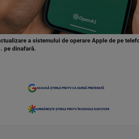
ctualizare a sistemului de operare Apple de pe telefo
. pe dinafară.
ADAUGĂ ȘTIRILE PROTV CA SURSĂ PREFERATĂ
URMĂREȘTE ȘTIRILE PROTV ÎN GOOGLE DISCOVER