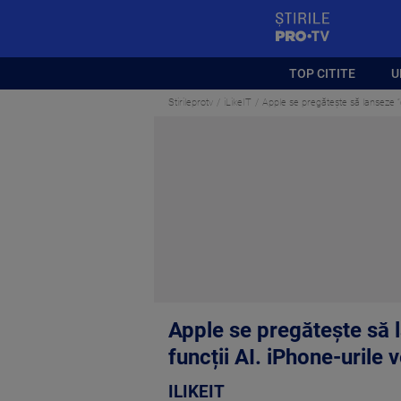
StirilePROTV
TOP CITITE
U
Stirileprotv
iLikeIT
Apple se pregătește să lanseze ”c
Apple se pregătește să 
funcții AI. iPhone-urile 
ILIKEIT