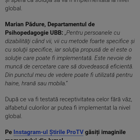
şi spera că soluţia să va fi implementata la nivel
global.
Marian Pădure, Departamentul de
Psihopedagogie UBB:
„Pentru persoanele cu
dizabilităţi când vii, vii cu metode foarte specifice şi
cu soluţii specifice, iar soluţia propusă de el este o
soluţie care poate fi implementată. Este nevoie de
muncă de cercetare care să dovedească eficientă.
Din punctul meu de vedere poate fi utilizată pentru
haine, hrană sau mobila.”
După ce va fi testată receptivitatea celor fără văz,
alfabetul culorilor ar putea fi implementat la nivel
global.
Pe
Instagram-ul Știrile ProTV
găsiți imaginile