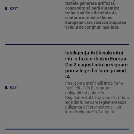
textele generate artificial,
concepute să pară autentice,
ILIKEIT
trebuie să fie etichetate AI,
conform normelor Uniunii
Europene care vizează stoparea
valului de conţinut înşelător.
Inteligenţa Artificială intră
într-o fază critică în Europa.
Din 2 august intră în vigoare
prima lege din lume privind
IA
Inteligenţa artificială intră într-o
ILIKEIT
fază critică în Europa, iar
obligaţiile stipulate în
Regulamentul UE privind IA - prima
lege din lume care reglementează
utilizarea acestor sisteme - vor
intra în vigoare în 2 august.