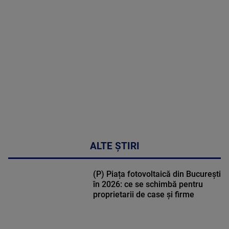
MAI
MULTE
DETALII
02:32:45
ALTE ȘTIRI
(P) Piața fotovoltaică din București
în 2026: ce se schimbă pentru
proprietarii de case și firme