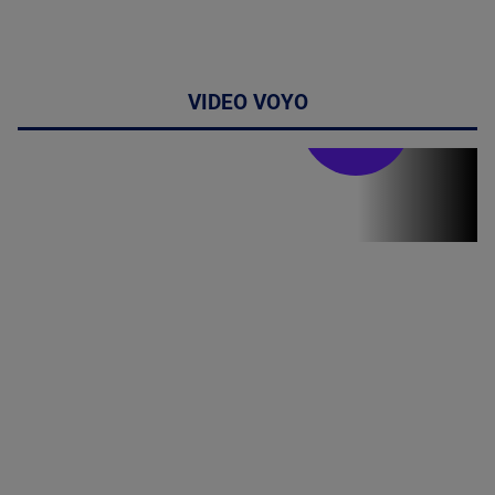
VIDEO VOYO
Stirile PRO TV
Stirile PRO
TV # 07.00 -
08 August
2026