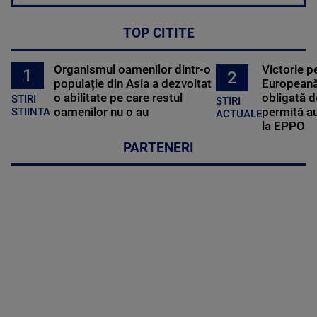
TOP CITITE
Organismul oamenilor dintr-o
Victorie p
1
2
populație din Asia a dezvoltat
Europeană
o abilitate pe care restul
obligată d
STIRI
ȘTIRI
oamenilor nu o au
permită au
STIINTA
ACTUALE
la EPPO
PARTENERI