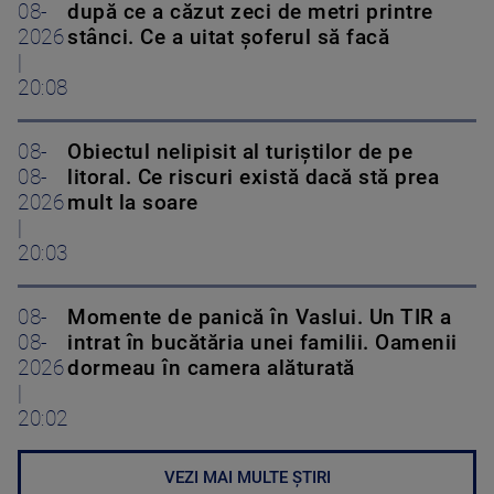
08-
după ce a căzut zeci de metri printre
2026
stânci. Ce a uitat șoferul să facă
|
20:08
08-
Obiectul nelipisit al turiștilor de pe
08-
litoral. Ce riscuri există dacă stă prea
2026
mult la soare
|
20:03
08-
Momente de panică în Vaslui. Un TIR a
08-
intrat în bucătăria unei familii. Oamenii
2026
dormeau în camera alăturată
|
20:02
VEZI MAI MULTE ȘTIRI