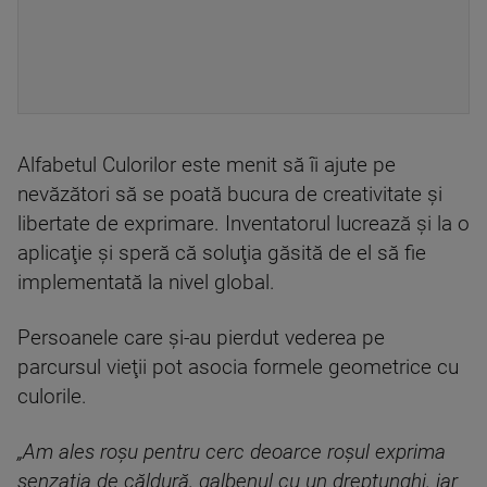
Alfabetul Culorilor este menit să îi ajute pe
nevăzători să se poată bucura de creativitate şi
libertate de exprimare. Inventatorul lucrează şi la o
aplicaţie şi speră că soluţia găsită de el să fie
implementată la nivel global.
Persoanele care şi-au pierdut vederea pe
parcursul vieţii pot asocia formele geometrice cu
culorile.
„Am ales roşu pentru cerc deoarce roşul exprima
senzaţia de căldură, galbenul cu un dreptunghi, iar