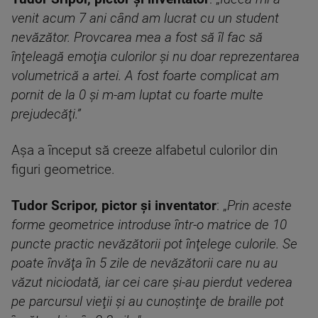
venit acum 7 ani când am lucrat cu un student
nevăzător. Provcarea mea a fost să îl fac să
înţeleagă emoţia culorilor şi nu doar reprezentarea
volumetrică a artei. A fost foarte complicat am
pornit de la 0 şi m-am luptat cu foarte multe
prejudecăţi.”
Aşa a început să creeze alfabetul culorilor din
figuri geometrice.
Tudor Scripor, pictor și inventator
: „
Prin aceste
forme geometrice introduse într-o matrice de 10
puncte practic nevăzătorii pot înţelege culorile. Se
poate învăţa în 5 zile de nevăzătorii care nu au
văzut niciodată, iar cei care şi-au pierdut vederea
pe parcursul vieţii şi au cunoştinţe de braille pot