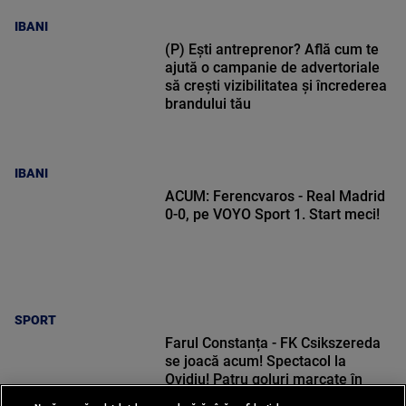
IBANI
(P) Ești antreprenor? Află cum te
ajută o campanie de advertoriale
să crești vizibilitatea și încrederea
brandului tău
IBANI
ACUM: Ferencvaros - Real Madrid
0-0, pe VOYO Sport 1. Start meci!
SPORT
Farul Constanța - FK Csikszereda
se joacă acum! Spectacol la
Ovidiu! Patru goluri marcate în
prima repriză