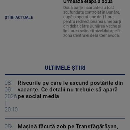
Urmează etapa a doua
Două barje încărcate au fost
scufundate controlat în Dunăre,
după o operațiune de 11 ore,
ȘTIRI ACTUALE
pentru redirecționarea unei părți
din debit către Dunărea Veche și
limitarea scăderii nivelului apei în
zona Centralei de la Cernavodă.
ULTIMELE ȘTIRI
08-
Riscurile pe care le ascund postările din
08-
vacanțe. Ce detalii nu trebuie să apară
2026
pe social media
|
20:10
08-
Mașină făcută zob pe Transfăgărășan,