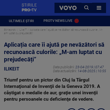
StirilePROTV
CAUTA
VOYO
TOATE 
PROTV NEWS LIVE
ULTIMELE ȘTIRI
Stirileprotv
iLikeIT
Aplicația care îi ajută pe nevăzători să recunoască culorile: „M-
am luptat cu prejudecăți”
Aplicația care îi ajută pe nevăzători să
recunoască culorile: „M-am luptat cu
prejudecăți”
Data publicării:
23-04-2019 | 07:47
ILIKEIT
Data actualizării:
14-08-2025 | 10:55
Triumf pentru un pictor din Cluj la Târgul
Internaţional de Invenţii de la Geneva 2019. A
câştigat o medalie de aur, graţie unei invenţii
pentru persoanele cu deficienţe de vedere.