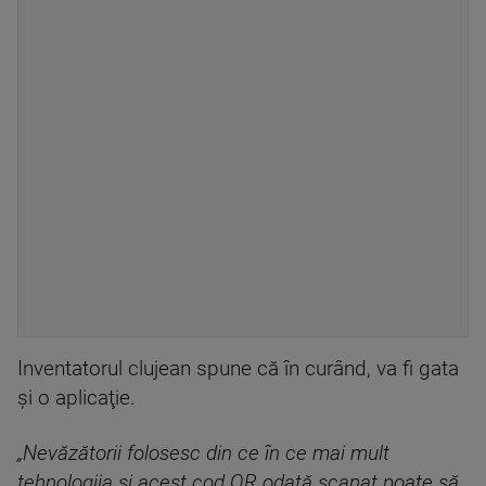
Inventatorul clujean spune că în curând, va fi gata
şi o aplicaţie.
„Nevăzătorii folosesc din ce în ce mai mult
tehnologiia şi acest cod QR odată scanat poate să