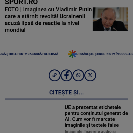
SPORT.RO
FOTO | Imaginea cu Vladimir Putin
care a stârnit revoltă! Ucrainenii
acuză lipsă de reacție la nivel
mondial
UGĂ ȘTIRILE PROTV CA SURSĂ PREFERATĂ
URMĂREȘTE ȘTIRILE PROTV ÎN GOOGLE 
CITEȘTE ȘI...
UE a prezentat etichetele
pentru conținutul generat de
AI. Cum vor fi marcate
imaginile și textele false
Imaginile, fişierele audio şi