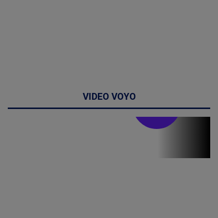
VIDEO VOYO
Stirile PRO TV
Stirile PRO
TV # 19.00 -