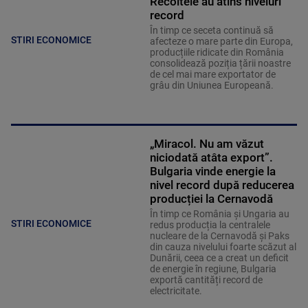
Recoltele au atins niveluri
record
În timp ce seceta continuă să
STIRI ECONOMICE
afecteze o mare parte din Europa,
producțiile ridicate din România
consolidează poziția țării noastre
de cel mai mare exportator de
grâu din Uniunea Europeană.
„Miracol. Nu am văzut
niciodată atâta export”.
Bulgaria vinde energie la
nivel record după reducerea
producției la Cernavodă
În timp ce România și Ungaria au
STIRI ECONOMICE
redus producția la centralele
nucleare de la Cernavodă și Paks
din cauza nivelului foarte scăzut al
Dunării, ceea ce a creat un deficit
de energie în regiune, Bulgaria
exportă cantități record de
electricitate.