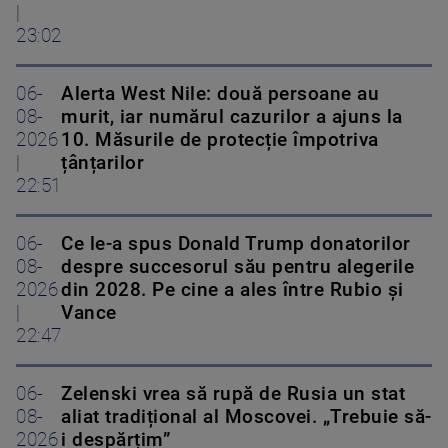
|
23:02
06-
Alerta West Nile: două persoane au
08-
murit, iar numărul cazurilor a ajuns la
2026
10. Măsurile de protecție împotriva
|
țânțarilor
22:51
06-
Ce le-a spus Donald Trump donatorilor
08-
despre succesorul său pentru alegerile
2026
din 2028. Pe cine a ales între Rubio și
|
Vance
22:47
06-
Zelenski vrea să rupă de Rusia un stat
08-
aliat tradițional al Moscovei. „Trebuie să-
2026
i despărțim”