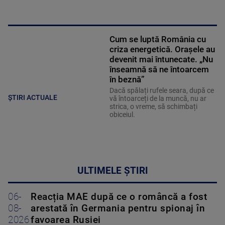
Cum se luptă România cu
criza energetică. Orașele au
devenit mai întunecate. „Nu
înseamnă să ne întoarcem
în beznă”
Dacă spălați rufele seara, după ce
ȘTIRI ACTUALE
vă întoarceți de la muncă, nu ar
strica, o vreme, să schimbați
obiceiul.
ULTIMELE ȘTIRI
06-
Reacția MAE după ce o româncă a fost
08-
arestată în Germania pentru spionaj în
2026
favoarea Rusiei