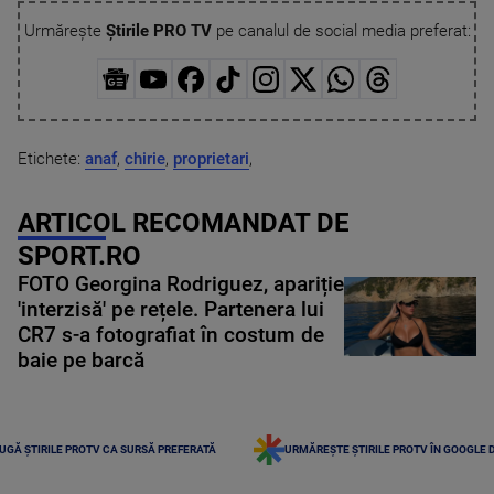
Urmărește
Știrile PRO TV
pe canalul de social media preferat:
Etichete:
anaf
,
chirie
,
proprietari
,
ARTICOL RECOMANDAT DE
SPORT.RO
FOTO Georgina Rodriguez, apariție
'interzisă' pe rețele. Partenera lui
CR7 s-a fotografiat în costum de
baie pe barcă
UGĂ ȘTIRILE PROTV CA SURSĂ PREFERATĂ
URMĂREȘTE ȘTIRILE PROTV ÎN GOOGLE 