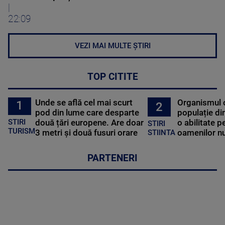
|
22:09
VEZI MAI MULTE ȘTIRI
TOP CITITE
Unde se află cel mai scurt
Organismul 
1
2
pod din lume care desparte
populație di
STIRI
două țări europene. Are doar
o abilitate p
STIRI
TURISM
3 metri și două fusuri orare
oamenilor nu
STIINTA
PARTENERI