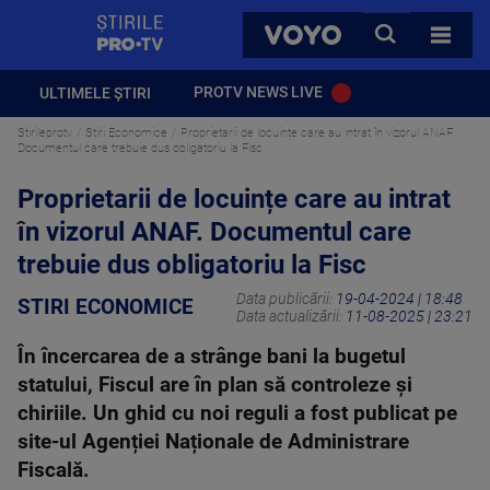
StirilePROTV
CAUTA
VOYO
TOATE 
PROTV NEWS LIVE
ULTIMELE ȘTIRI
Stirileprotv
Stiri Economice
Proprietarii de locuințe care au intrat în vizorul ANAF.
Documentul care trebuie dus obligatoriu la Fisc
Proprietarii de locuințe care au intrat
în vizorul ANAF. Documentul care
trebuie dus obligatoriu la Fisc
Data publicării:
19-04-2024 | 18:48
STIRI ECONOMICE
Data actualizării:
11-08-2025 | 23:21
În încercarea de a strânge bani la bugetul
statului, Fiscul are în plan să controleze și
chiriile. Un ghid cu noi reguli a fost publicat pe
site-ul Agenției Naționale de Administrare
Fiscală.