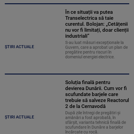
În ce situații va putea
Transelectrica să taie
curentul. Bolojan: „Cetățenii
nu vor fi limitați, doar clienții
industriali”
S-au luat măsuri excepționale la
ȘTIRI ACTUALE
Guvern, care a aprobat un plan de
pregătire pentru riscuri în
domeniul energiei electrice.
Soluția finală pentru
devierea Dunării. Cum vor fi
scufundate barjele care
trebuie să salveze Reactorul
2 de la Cernavodă
După zile întregi de pregătiri și
ȘTIRI ACTUALE
amânări a fost aprobată, în
sfârșit, varianta tehnică finală de
scufundare în Dunăre a barjelor
încărcate cu rocă.