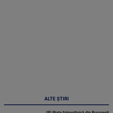
06 August
2026
MAI
MULTE
DETALII
47:43
ALTE ȘTIRI
(P) Piața fotovoltaică din București