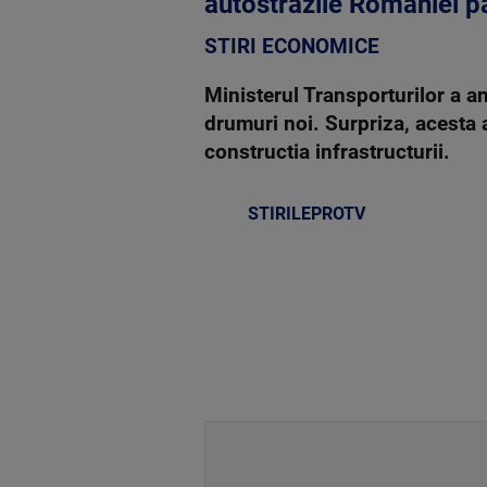
autostrazile Romaniei p
STIRI ECONOMICE
Ministerul Transporturilor a a
drumuri noi. Surpriza, acesta a
constructia infrastructurii.
STIRILEPROTV