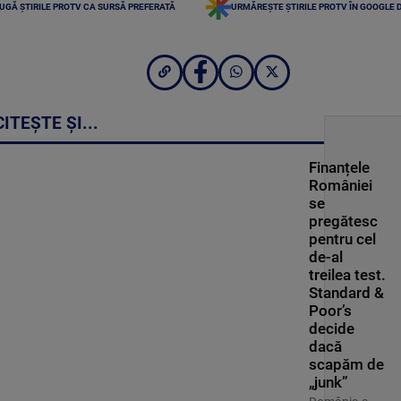
UGĂ ȘTIRILE PROTV CA SURSĂ PREFERATĂ
URMĂREȘTE ȘTIRILE PROTV ÎN GOOGLE 
CITEȘTE ȘI...
Finanțele
României
se
pregătesc
pentru cel
de-al
treilea test.
Standard &
Poor’s
decide
dacă
scapăm de
„junk”