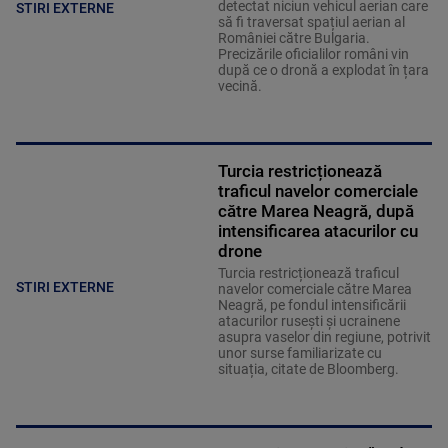
detectat niciun vehicul aerian care
STIRI EXTERNE
să fi traversat spațiul aerian al
României către Bulgaria.
Precizările oficialilor români vin
după ce o dronă a explodat în țara
vecină.
Turcia restricționează
traficul navelor comerciale
către Marea Neagră, după
intensificarea atacurilor cu
drone
Turcia restricționează traficul
STIRI EXTERNE
navelor comerciale către Marea
Neagră, pe fondul intensificării
atacurilor rusești și ucrainene
asupra vaselor din regiune, potrivit
unor surse familiarizate cu
situația, citate de Bloomberg.