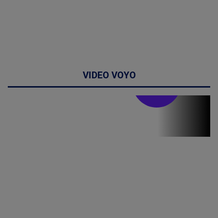
VIDEO VOYO
Stirile PRO TV
Stirile PRO
TV # 07.00 -
08 August