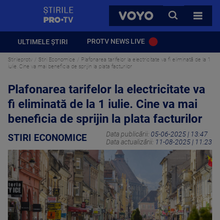
StirilePROTV
CAUTA
VOYO
TOATE 
PROTV NEWS LIVE
ULTIMELE ȘTIRI
Stirileprotv
Stiri Economice
Plafonarea tarifelor la electricitate va fi eliminată de la 1
iulie. Cine va mai beneficia de sprijin la plata facturilor
Plafonarea tarifelor la electricitate va
fi eliminată de la 1 iulie. Cine va mai
beneficia de sprijin la plata facturilor
Data publicării:
05-06-2025 | 13:47
STIRI ECONOMICE
Data actualizării:
11-08-2025 | 11:23