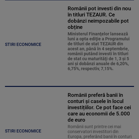
Românii pot investi din nou
în titluri TEZAUR. Ce
dobânzi neimpozabile pot
obține
Ministerul Finanţelor lansează
luni a opta ediţie a Programului
de titluri de stat TEZAUR din
STIRI ECONOMICE
acest an, până în 4 septembrie,
românii putând investi în titluri
de stat cu maturităţi de 1, 3 şi 5
ani şi dobânzi anuale de 6,20%,
6,75%, respectiv, 7,15%.
Românii preferă banii în
conturi și casele în locul
investițiilor. Ce pot face cei
care au economii de 5.000
de euro
Românii sunt printre cei mai
STIRI ECONOMICE
conservatori investitori din
Europa, preferând banii în conturi