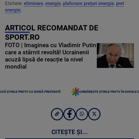
Etichete:
eliminare
,
energie
,
plafonare prețuri energie
,
pret
energie
,
ARTICOL RECOMANDAT DE
SPORT.RO
FOTO | Imaginea cu Vladimir Putin
care a stârnit revoltă! Ucrainenii
acuză lipsă de reacție la nivel
mondial
UGĂ ȘTIRILE PROTV CA SURSĂ PREFERATĂ
URMĂREȘTE ȘTIRILE PROTV ÎN GOOGLE 
CITEȘTE ȘI...