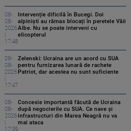
08-
Intervenție dificilă în Bucegi. Doi
08-
alpiniști au rămas blocați în peretele Văii
2026
Albe. Nu se poate interveni cu
|
elicopterul
17:48
08-
Zelenski: Ucraina are un acord cu SUA
08-
pentru furnizarea lunară de rachete
2026
Patriot, dar acestea nu sunt suficiente
|
17:47
08-
Concesie importantă făcută de Ucraina
08-
după negocierile cu SUA. Ce nave şi
2026
infrastructuri din Marea Neagră nu va
|
mai ataca
17:39