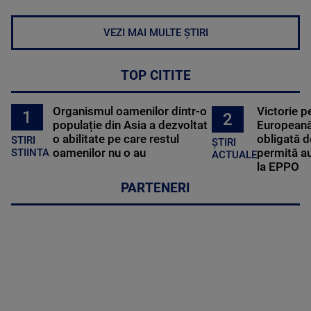
VEZI MAI MULTE ȘTIRI
TOP CITITE
Organismul oamenilor dintr-o
Victorie p
1
2
populație din Asia a dezvoltat
Europeană
o abilitate pe care restul
obligată d
STIRI
ȘTIRI
oamenilor nu o au
permită au
STIINTA
ACTUALE
la EPPO
PARTENERI