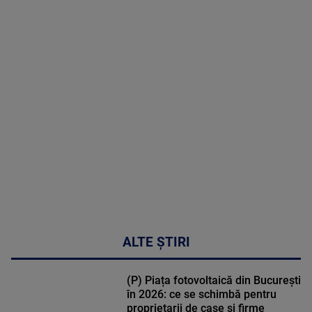
2026
MAI
MULTE
DETALII
02:32:45
ALTE ȘTIRI
(P) Piața fotovoltaică din București
în 2026: ce se schimbă pentru
proprietarii de case și firme