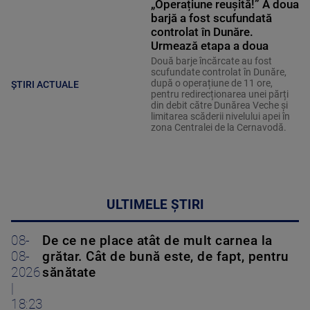
„Operațiune reușită!” A doua
barjă a fost scufundată
controlat în Dunăre.
Urmează etapa a doua
Două barje încărcate au fost
scufundate controlat în Dunăre,
după o operațiune de 11 ore,
ȘTIRI ACTUALE
pentru redirecționarea unei părți
din debit către Dunărea Veche și
limitarea scăderii nivelului apei în
zona Centralei de la Cernavodă.
ULTIMELE ȘTIRI
08-
De ce ne place atât de mult carnea la
08-
grătar. Cât de bună este, de fapt, pentru
2026
sănătate
|
18:23