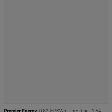
Premier Energy
: 0,82 lei/KWh – preț final: 1,54