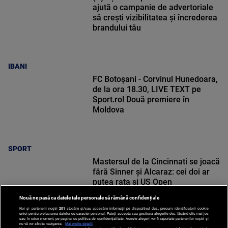
ajută o campanie de advertoriale
să crești vizibilitatea și încrederea
brandului tău
IBANI
FC Botoșani - Corvinul Hunedoara,
de la ora 18.30, LIVE TEXT pe
Sport.ro! Două premiere în
Moldova
SPORT
Mastersul de la Cincinnati se joacă
fără Sinner și Alcaraz: cei doi ar
putea rata și US Open
Nouă ne pasă ca datele tale personale să rămână confidențiale
Noi și partenerii noștri
201
stocăm și/sau accesăm informații pe dispozitivul dvs., precum identificatorii cookie
unici pentru prelucrarea datelor cu caracter personal. Puteți accepta sau gestiona alegerile dvs. făcând clic mai jos
sau în orice moment, pe pagina cu politica de confidențialitate. Aceste alegeri vor fi raportate partenerilor noștri și
nu vă vor afecta navigarea.
Mai multe detalii