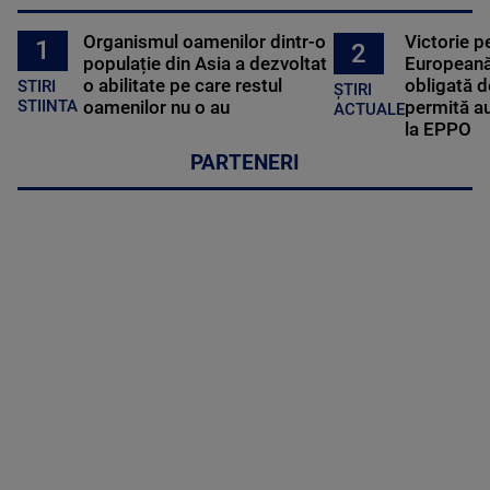
Organismul oamenilor dintr-o
Victorie p
1
2
populație din Asia a dezvoltat
Europeană
o abilitate pe care restul
obligată d
STIRI
ȘTIRI
oamenilor nu o au
permită au
STIINTA
ACTUALE
la EPPO
PARTENERI