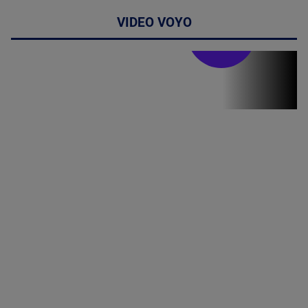
VIDEO VOYO
Stirile PRO TV
Stirile PRO
TV # 19.00 -
09 August
2026
MAI
MULTE
DETALII