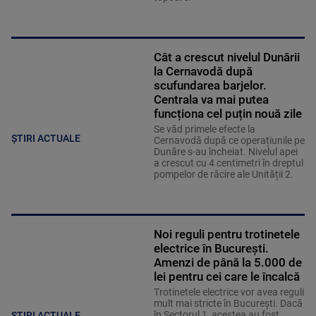
Cât a crescut nivelul Dunării
la Cernavodă după
scufundarea barjelor.
Centrala va mai putea
funcționa cel puțin nouă zile
Se văd primele efecte la
ȘTIRI ACTUALE
Cernavodă după ce operațiunile pe
Dunăre s-au încheiat. Nivelul apei
a crescut cu 4 centimetri în dreptul
pompelor de răcire ale Unității 2.
Noi reguli pentru trotinetele
electrice în București.
Amenzi de până la 5.000 de
lei pentru cei care le încalcă
Trotinetele electrice vor avea reguli
mult mai stricte în București. Dacă
în Sectorul 1, acestea au fost
ȘTIRI ACTUALE