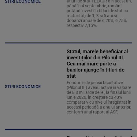
titluri de stat TEZAUR din acest an,
STIRI ECONOMICE
până în 4 septembrie, românii
putând investi în titluri de stat cu
maturităţi de 1, 3 şi 5 ani şi
dobânzi anuale de 6,20%, 6,75%,
respectiv 7,15%.
Statul, marele beneficiar al
investițiilor din Pilonul III.
Cea mai mare parte a
banilor ajunge în titluri de
stat
Fondurile de pensii facultative
STIRI ECONOMICE
(Pilonul III) aveau active în valoare
de 8,8 miliarde de lei, la finalul lunii
iunie 2026, în creştere cu 40%
comparativ cu nivelul înregistrat în
aceeaşi perioadă a anului anterior,
conform unui raport al ASF.