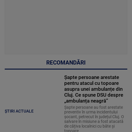
RECOMANDĂRI
Șapte persoane arestate
pentru atacul cu topoare
asupra unei ambulanțe din
Cluj. Ce spune DSU despre
„ambulanța neagră”
Șapte persoane au fost arestate
ȘTIRI ACTUALE
preventiv în urma incidentului
șocant, petrecut în județul Cluj. O
salvare în misiune a fost atacată
de câțiva localnici cu bâte și
topoare.