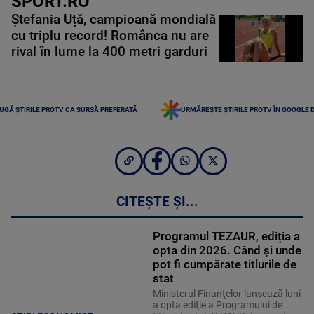
SPORT.RO
Ștefania Uță, campioană mondială
cu triplu record! Românca nu are
rival în lume la 400 metri garduri
UGĂ ȘTIRILE PROTV CA SURSĂ PREFERATĂ
URMĂREȘTE ȘTIRILE PROTV ÎN GOOGLE 
CITEȘTE ȘI...
Programul TEZAUR, ediția a
opta din 2026. Când şi unde
pot fi cumpărate titlurile de
stat
Ministerul Finanţelor lansează luni
a opta ediţie a Programului de