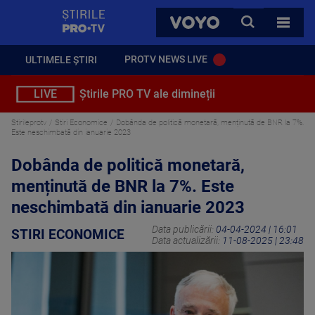
StirilePROTV
CAUTA
VOYO
TOATE 
PROTV NEWS LIVE
ULTIMELE ȘTIRI
LIVE
Știrile PRO TV ale dimineții
Stirileprotv
Stiri Economice
Dobânda de politică monetară, menținută de BNR la 7%.
Este neschimbată din ianuarie 2023
Dobânda de politică monetară,
menținută de BNR la 7%. Este
neschimbată din ianuarie 2023
Data publicării:
04-04-2024 | 16:01
STIRI ECONOMICE
Data actualizării:
11-08-2025 | 23:48