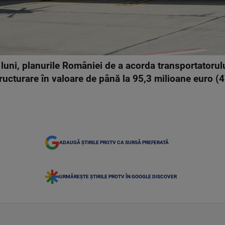
uni, planurile României de a acorda transportatorulu
ructurare în valoare de până la 95,3 milioane euro (4
ADAUGĂ ȘTIRILE PROTV CA SURSĂ PREFERATĂ
URMĂREȘTE ȘTIRILE PROTV ÎN GOOGLE DISCOVER