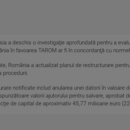
misia a deschis o investigaţie aprofundată pentru a eva
nia în favoarea TAROM ar fi în concordanţă cu normele 
date, România a actualizat planul de restructurare pent
a procedurii.
urare notificate includ anularea unei datorii în valoare
spunzătoare valorii ajutorului pentru salvare, aprobat 
ecţie de capital de aproximativ 45,77 milioane euro (22