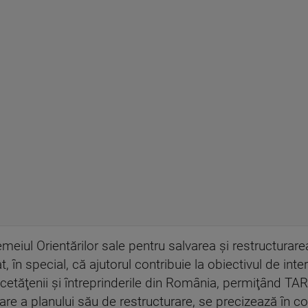
meiul Orientărilor sale pentru salvarea şi restructurarea
tat, în special, că ajutorul contribuie la obiectivul de i
 cetăţenii şi întreprinderile din România, permiţând TA
care a planului său de restructurare, se precizează în c