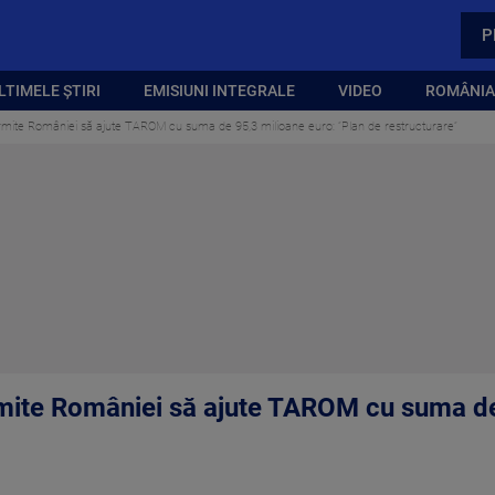
P
LTIMELE ȘTIRI
EMISIUNI INTEGRALE
VIDEO
ROMÂNIA,
mite României să ajute TAROM cu suma de 95,3 milioane euro: ”Plan de restructurare”
ite României să ajute TAROM cu suma de