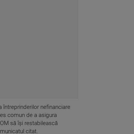
 întreprinderilor nefinanciare
nteres comun de a asigura
ROM să îşi restabilească
omunicatul citat.