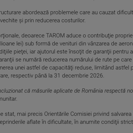
ucturare abordează problemele care au cauzat dificult
nvechite şi prin reducerea costurilor.
porţionale, deoarece TAROM aduce o contribuţie proprie
ioane lei) sub formă de venituri din vânzarea de aerona
diţiile pieţei, iar ajutorul este însoţit de garanţii pentr
 garanţii se numără reducerea numărului de rute pe ca
erea unei astfel de capacităţi reduse, limitând astfel 
rare, respectiv până la 31 decembrie 2026.
cluzionat că măsurile aplicate de România respectă nor
munitar.
 stat, mai precis Orientările Comisiei privind salvarea 
rinderile aflate în dificultate, în anumite condiţii strict