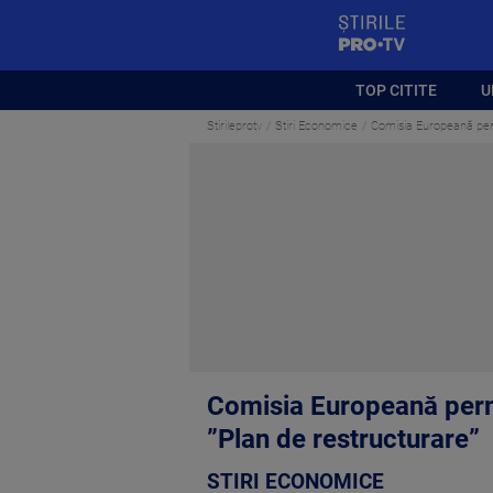
StirilePROTV
TOP CITITE
U
Stirileprotv
Stiri Economice
Comisia Europeană per
Comisia Europeană perm
”Plan de restructurare”
STIRI ECONOMICE