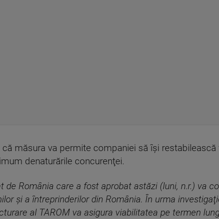
ia că măsura va permite companiei să îşi restabilească 
nimum denaturările concurenţei.
t de România care a fost aprobat astăzi (luni, n.r.) va c
nilor şi a întreprinderilor din România. În urma investiga
ucturare al TAROM va asigura viabilitatea pe termen lun