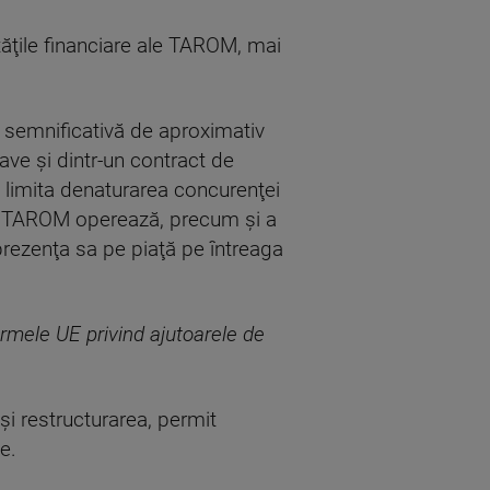
ăţile financiare ale TAROM, mai
 semnificativă de aproximativ
ve şi dintr-un contract de
u a limita denaturarea concurenţei
re TAROM operează, precum şi a
prezenţa sa pe piaţă pe întreaga
mele UE privind ajutoarele de
şi restructurarea, permit
e.