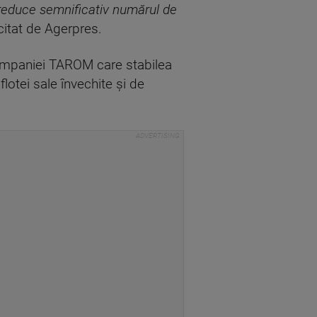
a reduce semnificativ numărul de
citat de Agerpres.
companiei TAROM care stabilea
lotei sale învechite şi de