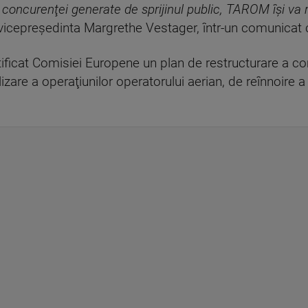
e concurenţei generate de sprijinul public, TAROM îşi v
t vicepreşedinta Margrethe Vestager, într-un comunicat 
ficat Comisiei Europene un plan de restructurare a 
are a operaţiunilor operatorului aerian, de reînnoire a f