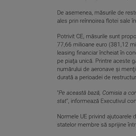
De asemenea, măsurile de restr
ales prin reînnoirea flotei sale î
Potrivit CE, măsurile sunt pro
77,66 milioane euro (381,12 mil
leasing financiar încheiat în con
pe piaţa unică. Printre aceste
numărului de aeronave şi menţin
durată a perioadei de restructu
"
Pe această bază, Comisia a con
stat
", informează Executivul co
Normele UE privind ajutoarele de
statelor membre să sprijine întrep