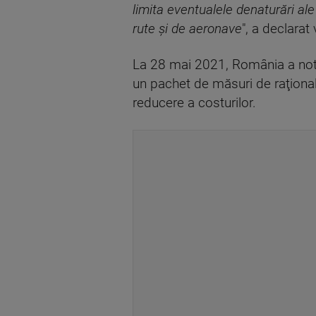
limita eventualele denaturări al
rute şi de aeronave
", a declara
La 28 mai 2021, România a noti
un pachet de măsuri de raţionaliz
reducere a costurilor.