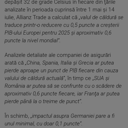
depăşit 32 de grade Celsius în fiecare din ţările
analizate în perioada cuprinsă între 1 mai şi 14
iulie, Allianz Trade a calculat că
„valul de căldură se
traduce printr-o reducere cu 0,5 puncte a creşterii
PIB-ului Europei pentru 2025 şi aproximativ 0,6
puncte la nivel mondial”.
Analizele detaliate ale companiei de asigurări
arată că
„China, Spania, Italia şi Grecia ar putea
pierde aproape un punct de PIB fiecare din cauza
valului de căldură actuală”
, în timp ce „
SUA şi
România ar putea să se confrunte cu o scădere de
aproximativ 0,6 puncte fiecare, iar Franţa ar putea
pierde până la o treime de punct”.
În schimb,
„impactul asupra Germaniei pare a fi
unul minimal, cu doar 0,1 puncte”.