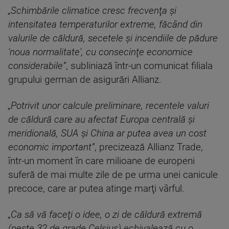
„Schimbările climatice cresc frecvenţa şi
intensitatea temperaturilor extreme, făcând din
valurile de căldură, secetele şi incendiile de pădure
'noua normalitate', cu consecinţe economice
considerabile”
, subliniază într-un comunicat filiala
grupului german de asigurări Allianz.
„Potrivit unor calcule preliminare, recentele valuri
de căldură care au afectat Europa centrală şi
meridională, SUA şi China ar putea avea un cost
economic important”
, precizează Allianz Trade,
într-un moment în care milioane de europeni
suferă de mai multe zile de pe urma unei canicule
precoce, care ar putea atinge marţi vârful.
„Ca să vă faceţi o idee, o zi de căldură extremă
(peste 32 de grade Celsius) echivalează cu o