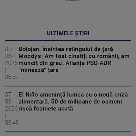
ULTIMELE ȘTIRI
07-
Bolojan, înaintea ratingului de țară
08-
Moody’s: Am fost cinstiți cu românii, am
2026
muncit din greu. Alianța PSD-AUR
|
”minează” țara
08:52
07-
El Niño amenință lumea cu o nouă criză
08-
alimentară. 50 de milioane de oameni
2026
riscă foamete acută
|
08:48