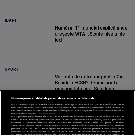
IBANI
Numărul 11 mondial explică unde
greșește WTA: „Scade nivelul de
joc!”
SPORT
Variantă de antrenor pentru Gigi
Becali la FCSB? Tehnicianul a
răspuns fabulos: „Să o luăm
sincer!”
Nouă ne pasă ca datele tale personale să rămână confidențiale
Noi și partenerii noștri
201
stocăm și/sau accesăm informații pe dispozitivul dvs., precum identificatorii cookie
unici pentru prelucrarea datelor cu caracter personal. Puteți accepta sau gestiona alegerile dvs. făcând clic mai jos
sau în orice moment, pe pagina cu politica de confidențialitate. Aceste alegeri vor fi raportate partenerilor noștri și
nu vă vor afecta navigarea.
Mai multe detalii
Noi si partenerii nostri (retelele de socializare si agentiile de publicitate partenere, precum si furnizorii nostri de
SPORT
servicii de date analitice) prelucram date pentru a permite website-ului sa functioneze, pentru a personaliza
continutul si anunturile publicitare afisate in functie de interesele si/sau profilul dvs., pentru a va oferi
functionalitati aferente retelelor de socializare si pentru a analiza traficul pe website. Beneficiati de drepturile
prevazute de art. 15-22 din GDPR in legatura cu prelucrarea datelor cu caracter personal. Aceste drepturi pot fi
exercitate prin modalitatea indicata
aici
. Prin click pe “ACCEPT TOATE”, acceptati folosirea tuturor Tehnologiilor de
tip Cookie, care implica inclusiv acceptul dvs. cu privire la stocarea/accesarea informatiilor de catre Vendor-ii cu