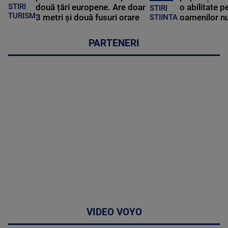
STIRI
două țări europene. Are doar
o abilitate p
STIRI
TURISM
3 metri și două fusuri orare
oamenilor nu
STIINTA
PARTENERI
VIDEO VOYO