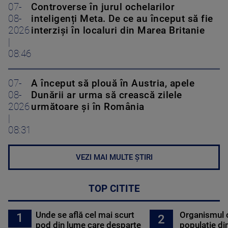
07-
Controverse în jurul ochelarilor
08-
inteligenți Meta. De ce au început să fie
2026
interziși în localuri din Marea Britanie
|
08:46
07-
A început să plouă în Austria, apele
08-
Dunării ar urma să crească zilele
2026
următoare și în România
|
08:31
VEZI MAI MULTE ȘTIRI
TOP CITITE
Unde se află cel mai scurt
Organismul 
1
2
pod din lume care desparte
populație di