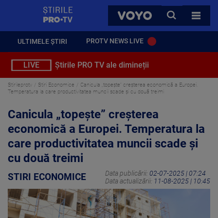
StirilePROTV
CAUTA
VOYO
TOATE 
PROTV NEWS LIVE
ULTIMELE ȘTIRI
LIVE
Știrile PRO TV ale dimineții
Stirileprotv
Stiri Economice
Canicula „topește” creșterea economică a Europei.
Temperatura la care productivitatea muncii scade și cu două treimi
Canicula „topește” creșterea
economică a Europei. Temperatura la
care productivitatea muncii scade și
cu două treimi
Data publicării:
02-07-2025 | 07:24
STIRI ECONOMICE
Data actualizării:
11-08-2025 | 10:45