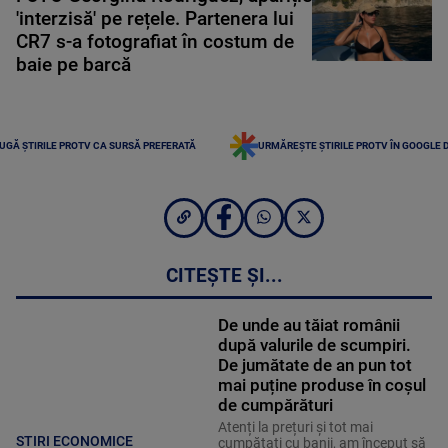
'interzisă' pe rețele. Partenera lui
CR7 s-a fotografiat în costum de
baie pe barcă
UGĂ ȘTIRILE PROTV CA SURSĂ PREFERATĂ
URMĂREȘTE ȘTIRILE PROTV ÎN GOOGLE 
CITEȘTE ȘI...
De unde au tăiat românii
după valurile de scumpiri.
De jumătate de an pun tot
mai puține produse în coșul
de cumpărături
Atenți la prețuri și tot mai
STIRI ECONOMICE
cumpătați cu banii, am început să