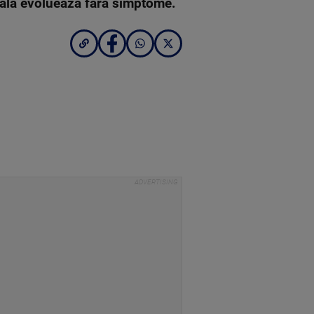
boala evoluează fără simptome.