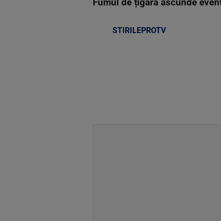
Fumul de țigară ascunde eventu
STIRILEPROTV