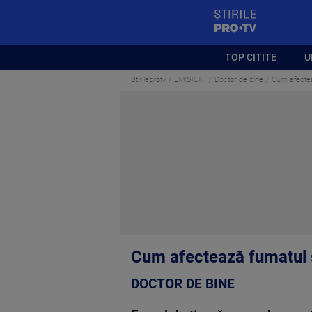
StirilePROTV
TOP CITITE
U
Stirileprotv
EMISIUNI
Doctor de bine
Cum afecteaz
Cum afectează fumatul s
DOCTOR DE BINE