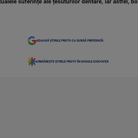
alele suferințe ale țesuturilor dentare, iar astfel, 
ADAUGĂ ȘTIRILE PROTV CA SURSĂ PREFERATĂ
URMĂREȘTE ȘTIRILE PROTV ÎN GOOGLE DISCOVER