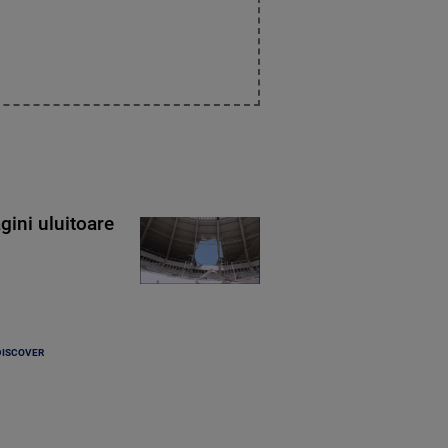
gini uluitoare
DISCOVER