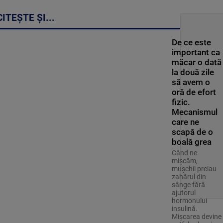
CITEȘTE ȘI...
De ce este
important ca
măcar o dată
la două zile
să avem o
oră de efort
fizic.
Mecanismul
care ne
scapă de o
boală grea
Când ne
mișcăm,
mușchii preiau
zahărul din
sânge fără
ajutorul
hormonului
insulină.
Mișcarea devine