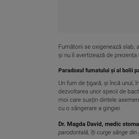
Fumătorii se oxigenează slab, a
și nu îi avertizează de prezența bo
Paradoxul fumatului și al bolii 
Un fum de țigară, și încă unul, 
dezvoltarea unor specii de bacte
moi care susțin dintele asemene
cu o sângerare a gingiei.
Dr. Magda David, medic stoma
parodontală, îți curge sânge din g