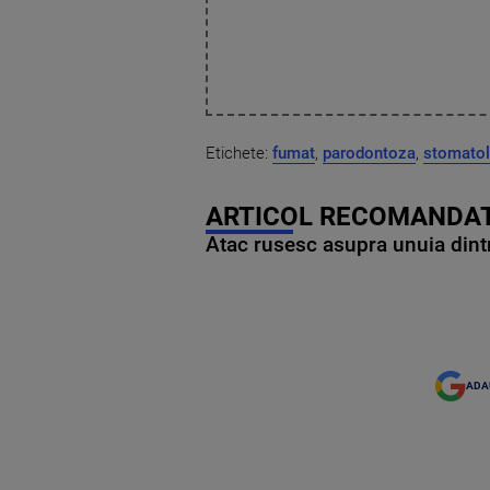
Etichete:
fumat
,
parodontoza
,
stomatol
ARTICOL RECOMANDAT
Atac rusesc asupra unuia dintr
ADA