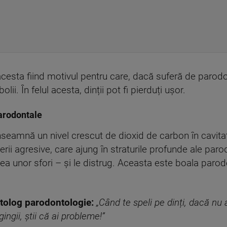
cesta fiind motivul pentru care, dacă suferă de parod
lii. În felul acesta, dinții pot fi pierduți ușor.
parodontale
înseamnă un nivel crescut de dioxid de carbon în cavita
rii agresive, care ajung în straturile profunde ale parod
a unor sfori – și le distrug. Aceasta este boala parodo
tolog parodontologie:
„Când te speli pe dinți, dacă nu 
ingii, știi că ai probleme!”