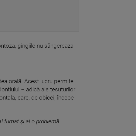
ontoză, gingiile nu sângerează
tea orală. Acest lucru permite
onțiului – adică ale țesuturilor
ntală, care, de obicei, începe
ai fumat și ai o problemă