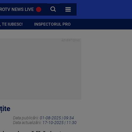
CAUTA
ROTV NEWS LIVE
TOATE CATEGORIILE
 TE IUBESC!
INSPECTORUL PRO
țite
Data publicării:
01-08-2025 | 09:34
Data actualizării:
17-10-2025 | 11:30