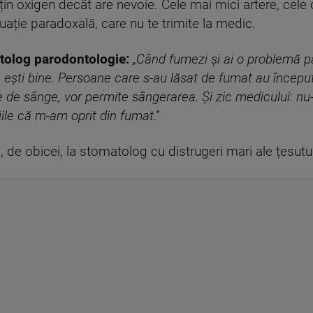
n oxigen decât are nevoie. Cele mai mici artere, cele c
uație paradoxală, care nu te trimite la medic.
tolog parodontologie:
„Când fumezi și ai o problemă pa
 ești bine. Persoane care s-au lăsat de fumat au început
le de sânge, vor permite sângerarea. Și
zic medicului: nu
ile că m-am oprit din fumat.”
, de obicei, la stomatolog cu distrugeri mari ale țesutur