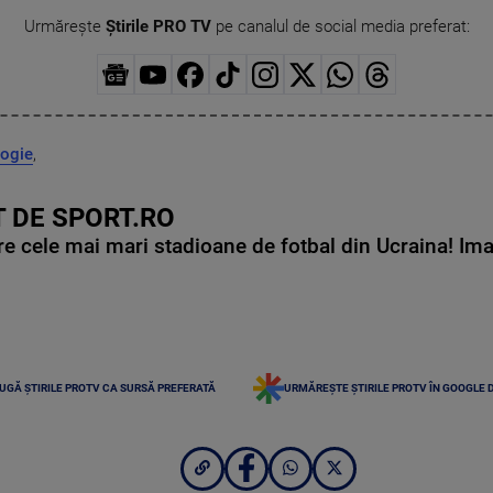
Urmărește
Știrile PRO TV
pe canalul de social media preferat:
ogie
,
 DE SPORT.RO
e cele mai mari stadioane de fotbal din Ucraina! Ima
UGĂ ȘTIRILE PROTV CA SURSĂ PREFERATĂ
URMĂREȘTE ȘTIRILE PROTV ÎN GOOGLE 