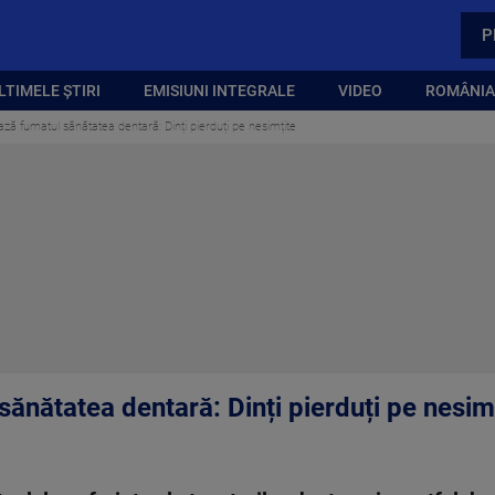
P
LTIMELE ȘTIRI
EMISIUNI INTEGRALE
VIDEO
ROMÂNIA,
ă fumatul sănătatea dentară: Dinți pierduți pe nesimțite
ănătatea dentară: Dinți pierduți pe nesim